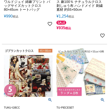
ワルドジュイ 綿麻プリント バ
ス 麻100％ ナチュラルクロス
ッグサイズカットクロス
刺しゅう布 ハンドメイド 刺繍
80×45cm トートバッグ
素材 約55×50cm
¥
990
¥
1,254
税込
税込
¥
935
税込
TUKU-GBCC
TU-PIECESET