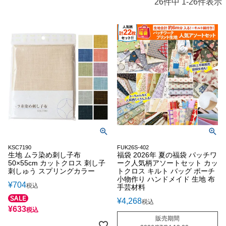
26
件中
1
-
26
件表示
KSC7190
FUK26S-402
生地 ムラ染め刺し子布
福袋 2026年 夏の福袋 パッチワ
50×55cm カットクロス 刺し子
ーク人気柄アソートセット カッ
刺しゅう スプリングカラー
トクロス キルト バッグ ポーチ
小物作り ハンドメイド 生地 布
¥
704
税込
手芸材料
¥
4,268
税込
¥
633
税込
販売期間