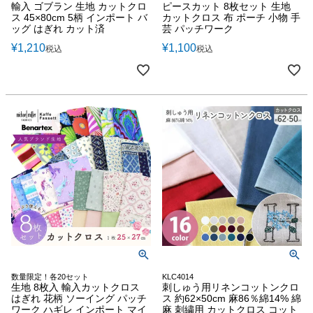
輸入 ゴブラン 生地 カットクロ
ピースカット 8枚セット 生地
ス 45×80cm 5柄 インポート バ
カットクロス 布 ポーチ 小物 手
ッグ はぎれ カット済
芸 パッチワーク
¥
1,210
¥
1,100
税込
税込
数量限定！各20セット
KLC4014
生地 8枚入 輸入カットクロス
刺しゅう用リネンコットンクロ
はぎれ 花柄 ソーイング パッチ
ス 約62×50cm 麻86％綿14% 綿
ワーク ハギレ インポート マイ
麻 刺繍用 カットクロス コット