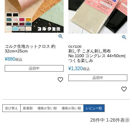
コルク生地カットクロス 約
OLY1100
32cm×25cm
刺し子 こぎん刺し用布
No.1100 コングレス 44×50cm|
¥
880
税込
つくる楽しみ
¥
1,320
品切中
税込
品切中
並び替え
新着順
価格が安い順
価格が高い順
レビュー順
26
件中
1
-
26
件表示