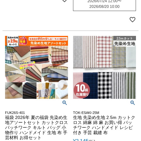
2026/07/24 12:00
〜
2026/08/20 10:00
FUK26S-401
TOK-ESAKI-25M
福袋 2026年 夏の福袋 先染め生
生地 先染め生地 2.5m カットク
地アソートセット カットクロス
ロス 綿麻 綿 麻 お買い得 パッ
パッチワーク キルト バッグ 小
チワーク ハンドメイド レシピ
物作り ハンドメイド 生地 布 手
付き 手芸 裁縫 布
芸材料 お得セット