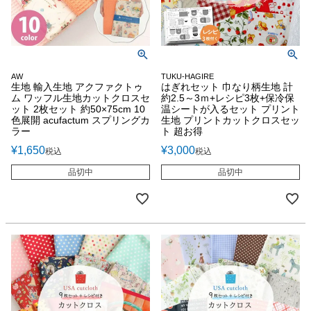
AW
TUKU-HAGIRE
生地 輸入生地 アクファクトゥ
はぎれセット 巾なり柄生地 計
ム ワッフル生地カットクロスセ
約2.5～3ｍ+レシピ3枚+保冷保
ット 2枚セット 約50×75cm 10
温シートが入るセット プリント
色展開 acufactum スプリングカ
生地 プリントカットクロスセッ
ラー
ト 超お得
¥
1,650
¥
3,000
税込
税込
品切中
品切中