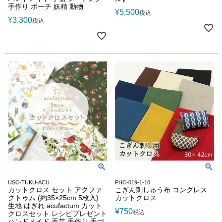
手作り ポーチ 妖精 動物
¥
5,500
税込
¥
3,300
税込
USC-TUKU-ACU
PHC-019-1-10
カットクロス セット アクファ
こぎん刺しゅう布 コングレス
クトゥム (約35×25cm 5枚入)
カットクロス
生地 はぎれ acufactum カット
¥
750
税込
クロスセット レシピプレゼント
ハンドメイド 手芸 手作り 手づ