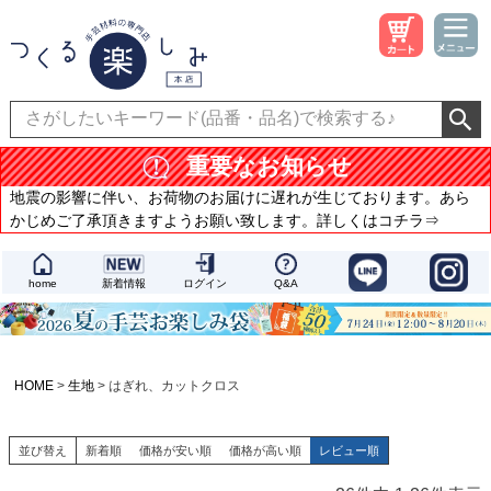
重要なお知らせ
地震の影響に伴い、お荷物のお届けに遅れが生じております。あら
かじめご了承頂きますようお願い致します。詳しくはコチラ⇒
home
新着情報
ログイン
Q&A
HOME
生地
はぎれ、カットクロス
並び替え
新着順
価格が安い順
価格が高い順
レビュー順