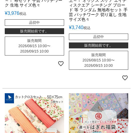
～！ 布セット 手芸 パッチワー
上～！ オックス スケア エイテ
ク 生地 サイズ色々
ィスクエア シーチング ブロー
ド 等 ランダム 無地布セット 手
¥
3,976
税込
芸 パッチワーク 切り返し 生地
サイズ色々
品切中
¥
3,740
税込
販売開始前です。
品切中
販売期間
販売開始前です。
2026/08/15 10:00
〜
2026/09/15 10:00
販売期間
2026/08/15 10:00
〜
2026/09/15 10:00