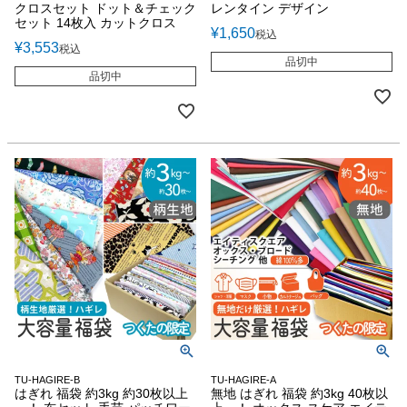
クロスセット ドット＆チェック
レンタイン デザイン
セット 14枚入 カットクロス
¥
1,650
税込
¥
3,553
税込
品切中
品切中
TU-HAGIRE-B
TU-HAGIRE-A
はぎれ 福袋 約3kg 約30枚以上
無地 はぎれ 福袋 約3kg 40枚以