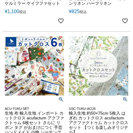
ケルミラー ケイフファセット
ンリネン ハーフリネン
¥
1,100
¥
825
税込
税込
ACU-TUKU-SET
USC-TUKU-ACU5
生地 布 輸入生地 インポート カ
輸入生地 約50×75cm 5枚入 は
ットクロス acufactum アクファ
ぎれ カットクロス acufactum
クトゥム 6枚セット さらに リ
アクファクトゥム カットクロス
ボン タグ がおまけにつく 手芸
セット 【つくる楽しみオリジナ
ハンドメイド 小物 シーチング
ル】