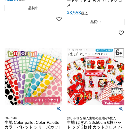
ートセット 14枚入 カットクロ
ス
品切中
¥
3,553
税込
品切中
ORC616
おしゃれな輸入生地の生地が6枚入
生地 Color pallet Color Palette
生地 はぎれ 33x50cm 6枚セッ
カラーパレット シリーズカット
ト タグ 2枚付 カットクロス バ