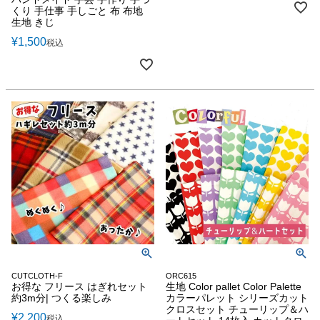
くり 手仕事 手しごと 布 布地
生地 きじ
¥
1,500
税込
CUTCLOTH-F
ORC615
お得な フリース はぎれセット
生地 Color pallet Color Palette
約3m分| つくる楽しみ
カラーパレット シリーズカット
クロスセット チューリップ＆ハ
¥
2,200
税込