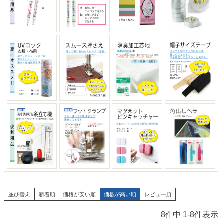
並び替え
新着順
価格が安い順
価格が高い順
レビュー順
8
件中
1
-
8
件表示