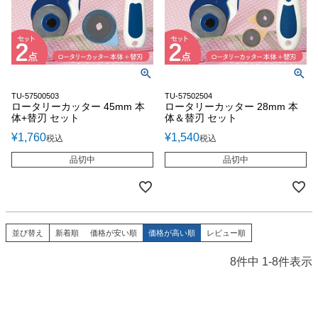
TU-57500503
TU-57502504
ロータリーカッター 45mm 本
ロータリーカッター 28mm 本
体+替刃 セット
体＆替刃 セット
¥
1,760
¥
1,540
税込
税込
品切中
品切中
並び替え
新着順
価格が安い順
価格が高い順
レビュー順
8
件中
1
-
8
件表示