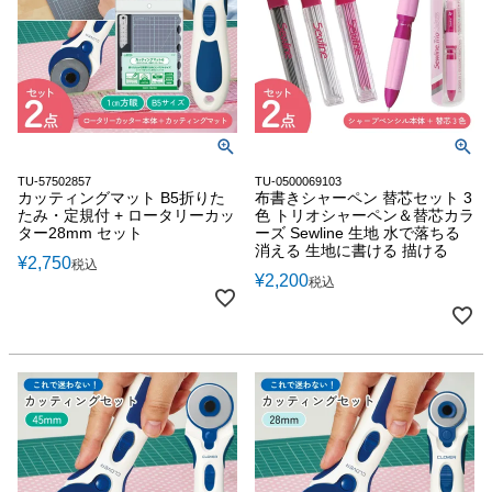
TU-57502857
TU-0500069103
カッティングマット B5折りた
布書きシャーペン 替芯セット 3
たみ・定規付 + ロータリーカッ
色 トリオシャーペン＆替芯カラ
ター28mm セット
ーズ Sewline 生地 水で落ちる
消える 生地に書ける 描ける
¥
2,750
税込
¥
2,200
税込