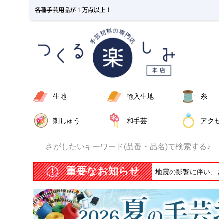
生地
輸入生地
糸
刺しゅう
和手芸
アク
重要なお知らせ
地震の影響に伴い、