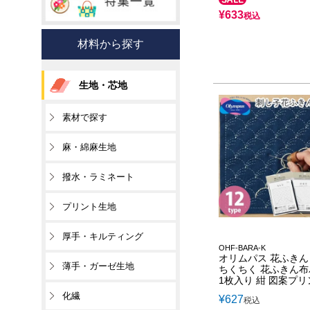
¥
633
税込
材料から探す
生地・芯地
素材で探す
麻・綿麻生地
撥水・ラミネート
プリント生地
厚手・キルティング
OHF-BARA-K
オリムパス 花ふきん
薄手・ガーゼ生地
ちくちく 花ふきん
1枚入り 紺 図案プ
化繊
¥
627
税込