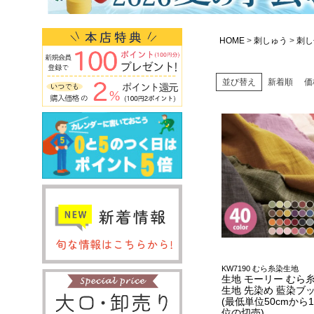
HOME
刺しゅう
刺し
並び替え
新着順
価
KW7190 むら糸染生地
生地 モーリー むら糸
生地 先染め 藍染ブ
(最低単位50cmから1
位の切売)