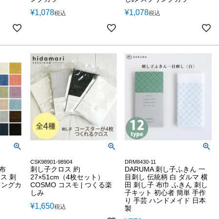
¥
1,078
¥
1,078
税込
税込
CSK98901-98904
DRM8430-11
子布
刺し子クロス 約
DARUMA 刺し子ふきん 一
ロス 刺
27×51cm（4枚セット）
目刺し 伝統柄 白 ダルマ 横
リングカ
COSMO コスモ | つくる楽
田 刺し子 布巾 ふきん 刺し
しみ
子キット 初心者 簡単 手作
り 手芸 ハンドメイド 日本
¥
1,650
税込
製