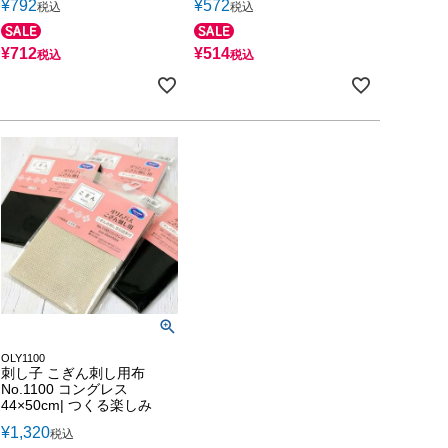
¥
792
¥
572
税込
税込
¥
712
¥
514
税込
税込
OLY1100
刺し子 こぎん刺し用布
No.1100 コングレス
44×50cm| つくる楽しみ
¥
1,320
税込