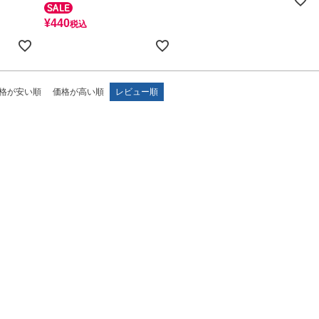
¥
440
税込
格が安い順
価格が高い順
レビュー順