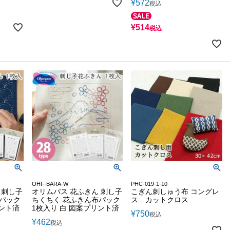
¥
572
税込
¥
514
税込
OHF-BARA-W
PHC-019-1-10
 刺し子
オリムパス 花ふきん 刺し子
こぎん刺しゅう布 コングレ
布パック
ちくちく 花ふきん布パック
ス カットクロス
リント済
1枚入り 白 図案プリント済
¥
750
税込
¥
462
税込