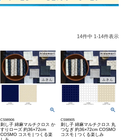
14
件中
1
-
14
件表示
CS98906
CS98905
刺し子 綿麻マルチクロス か
刺し子 綿麻マルチクロス 丸
すりローズ 約36×72cm
つなぎ 約36×72cm COSMO
COSMO コスモ | つくる楽
コスモ | つくる楽しみ
しみ