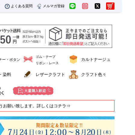
ド
よくある質問
メルマガ登録
ゴム・テープ
カルトナージュ
ナー・ボタン
リボン・レース
・染料
レザークラフト
クラフト色々
うお願い致します。詳しくはコチラ⇒