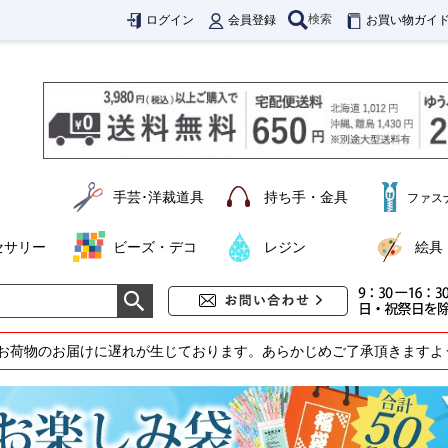
検索
ログイン
会員登録
お買い物ガイ
手芸･洋裁道具
持ち手・金具
ファス
セサリー
ビーズ・デコ
レジン
絵具
お荷物のお届けに遅れが生じております。あらかじめご了承頂きますよ