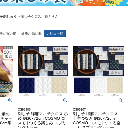
子刺しゅう
刺し子クロス、花ふきん
格が安い順
価格が高い順
レビュー順
CS98908
CS98907
 染め
刺し子 綿麻マルチクロス 杉
刺し子 綿麻マルチクロス
ッチャー
綾 約36×72cm COSMO コ
十字つなぎ 約36×72cm
0cm単
スモ | つくる楽しみ スプリ
COSMO コスモ | つくる楽
ングカラー
しみ スプリングカラー