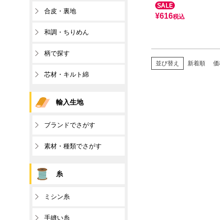
合皮・裏地
¥
616
税込
和調・ちりめん
柄で探す
並び替え
新着順
価
芯材・キルト綿
輸入生地
ブランドでさがす
素材・種類でさがす
糸
ミシン糸
手縫い糸