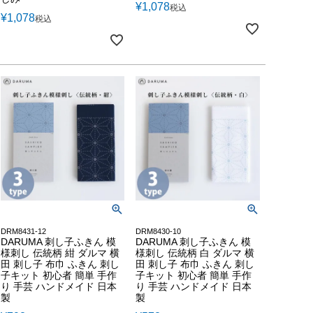
¥
1,078
税込
¥
1,078
税込
DRM8431-12
DRM8430-10
DARUMA 刺し子ふきん 模
DARUMA 刺し子ふきん 模
様刺し 伝統柄 紺 ダルマ 横
様刺し 伝統柄 白 ダルマ 横
田 刺し子 布巾 ふきん 刺し
田 刺し子 布巾 ふきん 刺し
子キット 初心者 簡単 手作
子キット 初心者 簡単 手作
り 手芸 ハンドメイド 日本
り 手芸 ハンドメイド 日本
製
製