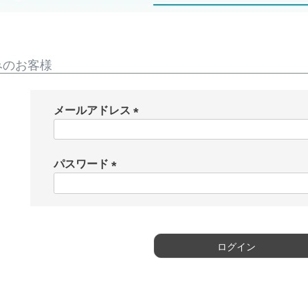
みのお客様
メールアドレス
(
必
須
パスワード
)
(
必
須
)
ログイン