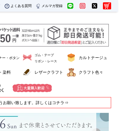
ド
よくある質問
メルマガ登録
ゴム・テープ
カルトナージュ
ナー・ボタン
リボン・レース
・染料
レザークラフト
クラフト色々
うお願い致します。詳しくはコチラ⇒