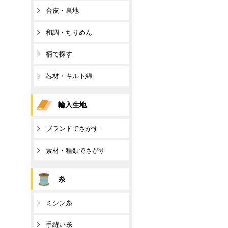
合皮・裏地
和調・ちりめん
柄で探す
芯材・キルト綿
輸入生地
ブランドでさがす
素材・種類でさがす
糸
ミシン糸
手縫い糸