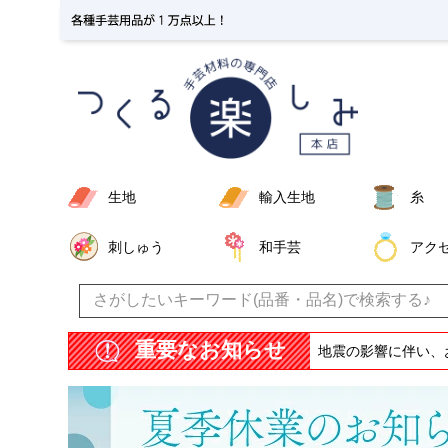
生地
輸入生地
糸
刺しゅう
和手芸
アク
重要なお知らせ
地震の影響に伴い、