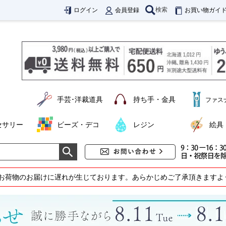
検索
ログイン
会員登録
お買い物ガイ
手芸･洋裁道具
持ち手・金具
ファス
セサリー
ビーズ・デコ
レジン
絵具
お荷物のお届けに遅れが生じております。あらかじめご了承頂きますよ