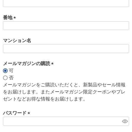
)
(
必
須
番地
)
(
必
須
マンション名
)
メールマガジンの購読
可
(
否
必
メールマガジンをご購読いただくと、新製品やセール情報
須
をお届けします。またメールマガジン限定クーポンやプレ
)
ゼントなどお得な情報をお届けします。
パスワード
(
必