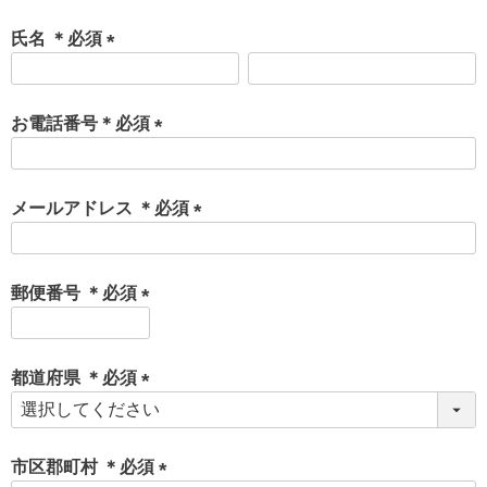
氏名 ＊必須
(
必
須
お電話番号＊必須
)
(
必
須
メールアドレス ＊必須
)
(
必
須
郵便番号 ＊必須
)
(
必
須
都道府県 ＊必須
)
(
必
須
市区郡町村 ＊必須