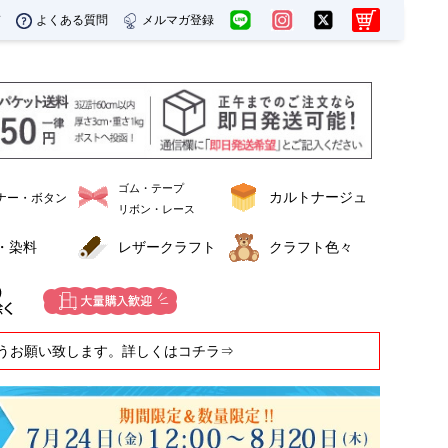
ド
よくある質問
メルマガ登録
ゴム・テープ
カルトナージュ
ナー・ボタン
リボン・レース
・染料
レザークラフト
クラフト色々
うお願い致します。詳しくはコチラ⇒