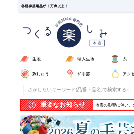
生地
輸入生地
糸
刺しゅう
和手芸
アク
重要なお知らせ
地震の影響に伴い、