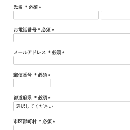
氏名 ＊必須
(
必
須
お電話番号＊必須
)
(
必
須
メールアドレス ＊必須
)
(
必
須
郵便番号 ＊必須
)
(
必
須
都道府県 ＊必須
)
(
必
須
市区郡町村 ＊必須
)
(