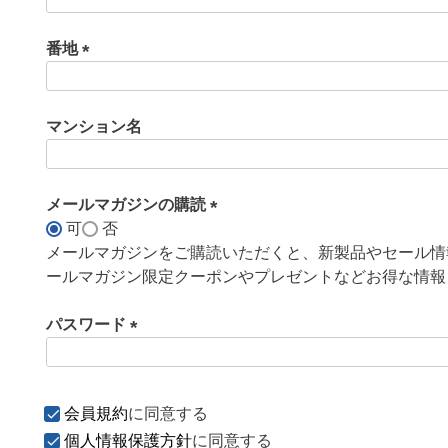
必
須
番地
)
(
必
須
マンション名
)
メールマガジンの購読
可
否
(
メールマガジンをご購読いただくと、新製品やセール情
必
ールマガジン限定クーポンやプレゼントなどお得な情報
須
)
パスワード
(
必
須
会員規約
に同意する
)
個人情報保護方針
に同意する