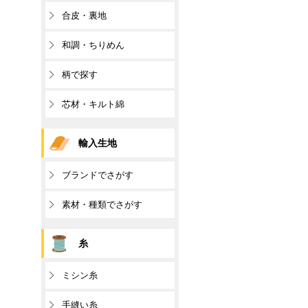
合皮・裏地
和調・ちりめん
柄で探す
芯材・キルト綿
輸入生地
ブランドでさがす
素材・種類でさがす
糸
ミシン糸
手縫い糸