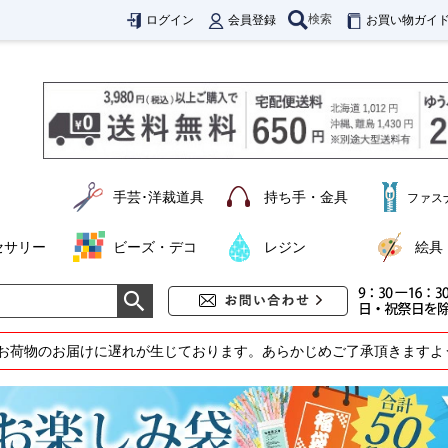
検索
ログイン
会員登録
お買い物ガイ
手芸･洋裁道具
持ち手・金具
ファス
セサリー
ビーズ・デコ
レジン
絵具
お荷物のお届けに遅れが生じております。あらかじめご了承頂きますよ