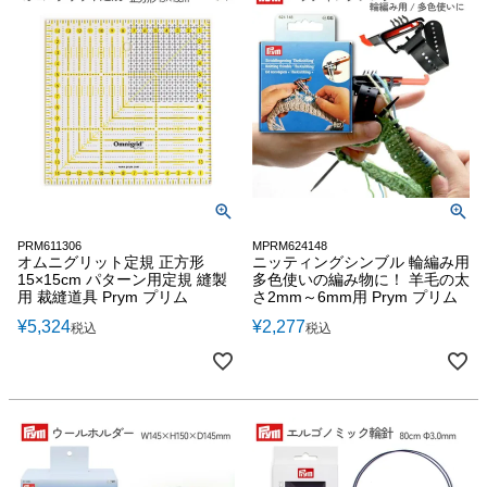
PRM611306
MPRM624148
オムニグリット定規 正方形
ニッティングシンブル 輪編み用
15×15cm パターン用定規 縫製
多色使いの編み物に！ 羊毛の太
用 裁縫道具 Prym プリム
さ2mm～6mm用 Prym プリム
¥
5,324
¥
2,277
税込
税込