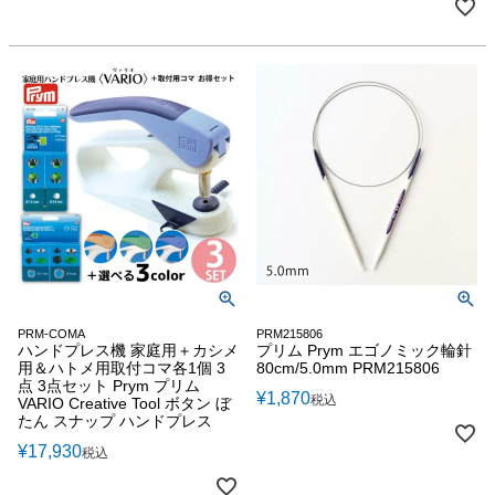
PRM-COMA
PRM215806
ハンドプレス機 家庭用＋カシメ
プリム Prym エゴノミック輪針
用＆ハトメ用取付コマ各1個 3
80cm/5.0mm PRM215806
点 3点セット Prym プリム
¥
1,870
税込
VARIO Creative Tool ボタン ぼ
たん スナップ ハンドプレス
¥
17,930
税込