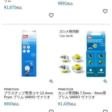
リム
¥
891
税込
¥
1,870
税込
PRM673115
PRM673128
プラスナップ専用コマ 12.4mm
カシメ専用駒 7.5mm・9mm用
Prym プリム VARIO ヴァリオ
プリム VARIO ヴァリオ
¥
693
¥
1,435
税込
税込