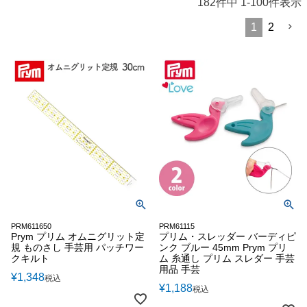
182
件中
1
-
100
件表示
1
2
PRM611650
PRM61115
Prym プリム オムニグリット定
プリム・スレッダー バーディピ
規 ものさし 手芸用 パッチワー
ンク ブルー 45mm Prym プリ
クキルト
ム 糸通し プリム スレダー 手芸
用品 手芸
¥
1,348
税込
¥
1,188
税込