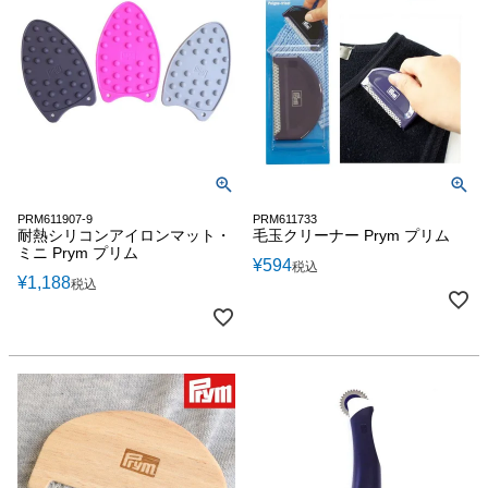
PRM611907-9
PRM611733
耐熱シリコンアイロンマット・
毛玉クリーナー Prym プリム
ミニ Prym プリム
¥
594
税込
¥
1,188
税込