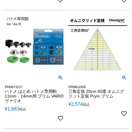
PRM673127
PRM611656
ハトメ はとめ ハトメ専用駒
三角定規 20cm 60度 オムニグ
11mm・14mm用 プリム VARIO
リット定規 Prym プリム
ヴァリオ
¥
2,574
税込
¥
1,683
税込