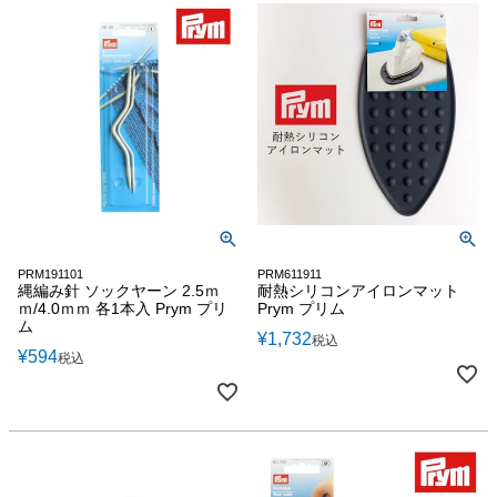
PRM191101
PRM611911
縄編み針 ソックヤーン 2.5ｍ
耐熱シリコンアイロンマット
ｍ/4.0ｍｍ 各1本入 Prym プリ
Prym プリム
ム
¥
1,732
税込
¥
594
税込