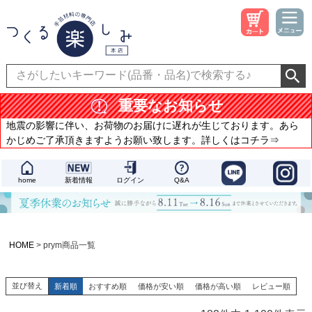
重要なお知らせ
地震の影響に伴い、お荷物のお届けに遅れが生じております。あら
かじめご了承頂きますようお願い致します。詳しくはコチラ⇒
home
新着情報
ログイン
Q&A
HOME
prym商品一覧
並び替え
新着順
おすすめ順
価格が安い順
価格が高い順
レビュー順