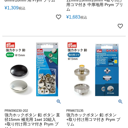
12mm/15mm/20mm +取り付け
用コマ付き 中厚地用 Prym プリ
¥
1,309
税込
ム
¥
1,683
税込
PRM390230-202
PRM673135
強力ホックボタン 釦 ボタン 直
強力ホックボタン 釦 ボタン
径15mm 補充用 1set 10組入
+取り付け用コマ付き Prym プ
+取り付け用コマ付き Prym プ
リム