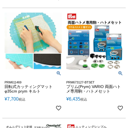
PRM611469
PRM673127-BTSET
回転式カッティングマット
プリム(Prym) VARIO 両面ハト
φ35cm prym キルト
メ専用駒・ハトメセット
¥
7,700
¥
6,435
税込
税込