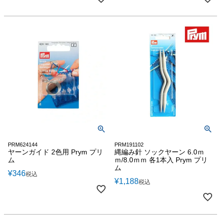
PRM624144
PRM191102
ヤーンガイド 2色用 Prym プリ
縄編み針 ソックヤーン 6.0ｍ
ム
ｍ/8.0ｍｍ 各1本入 Prym プリ
ム
¥
346
税込
¥
1,188
税込