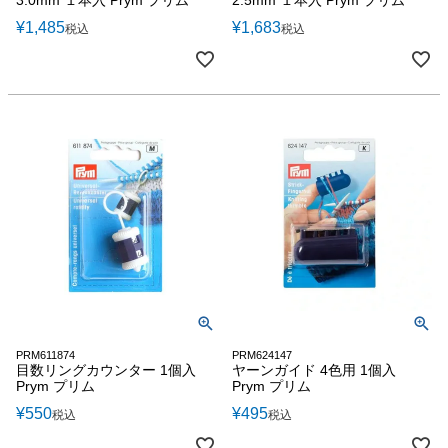
3.0mm １本入 Prym プリム
2.5mm １本入 Prym プリム
¥
1,485
¥
1,683
税込
税込
PRM611874
PRM624147
目数リングカウンター 1個入
ヤーンガイド 4色用 1個入
Prym プリム
Prym プリム
¥
550
¥
495
税込
税込