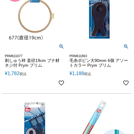
PRM611677
PRM611863
刺しゅう枠 直径19cm ブナ材
毛糸ボビン大90mm 6個 アソー
ネジ付 Prym プリム
トカラー Prym プリム
¥
1,782
¥
1,188
税込
税込