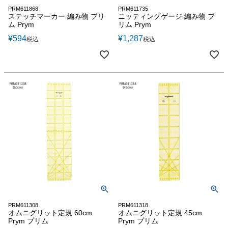
PRM611868
PRM611735
ステッチマーカー 編み物 プリ
ニッティングゲージ 編み物 プ
ム Prym
リム Prym
¥
594
¥
1,287
税込
税込
PRM611308
PRM611318
オムニグリット定規 60cm
オムニグリット定規 45cm
Prym プリム
Prym プリム