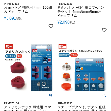
PRM542413
PRM673131
片面ハトメ 補充用 4mm 100組
片面ハトメ +取付用コマ+ポン
入 Prym プリム
チセット 4mm/5mm/8mm用
Prym プリム
¥
3,091
税込
¥
2,090
税込
PRM673134
PRM673136
アメリカンホック 薄地用 コマ
スナップボタン 釦 ボタン 直径
8mm/10mm 用 Prym プリム