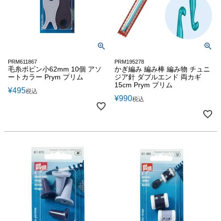
PRM611867
PRM195278
毛糸ボビン小62mm 10個 アソ
かぎ編み 編み棒 編み物 チュニ
ートカラー Prym プリム
ジア針 ダブルエンド 両カギ
15cm Prym プリム
¥
495
税込
¥
990
税込