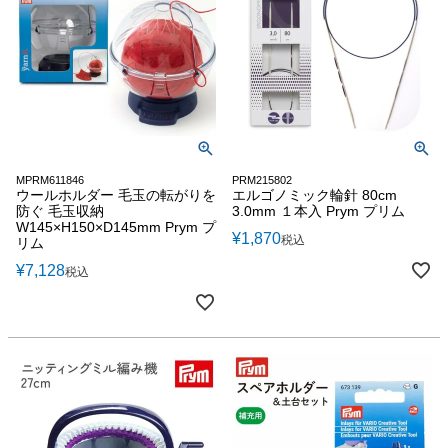
MPRM611846
PRM215802
ウールホルダー 毛玉の転がりを
エルゴノミック輪針 80cm
防ぐ 毛玉収納
3.0mm １本入 Prym プリム
W145×H150×D145mm Prym プ
¥
1,870
税込
リム
¥
7,128
税込