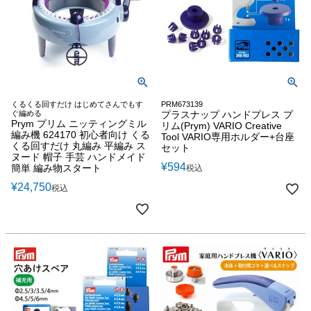
くるくる回すだけ はじめてさんでもす
PRM673139
ぐ編める
プラスナップ ハンドプレス プ
Prym プリム ニッティングミル
リム(Prym) VARIO Creative
編み機 624170 初心者向け くる
Tool VARIO専用ホルダー+台座
くる回すだけ 丸編み 平編み ス
セット
ヌード 帽子 手芸 ハンドメイド
¥
594
簡単 編み物スタート
税込
¥
24,750
税込