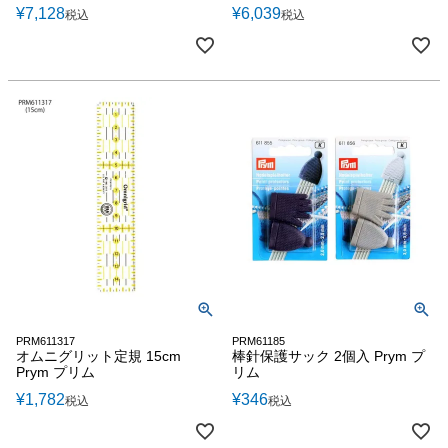
¥
7,128
¥
6,039
税込
税込
PRM611317
PRM61185
オムニグリット定規 15cm
棒針保護サック 2個入 Prym プ
Prym プリム
リム
¥
1,782
¥
346
税込
税込