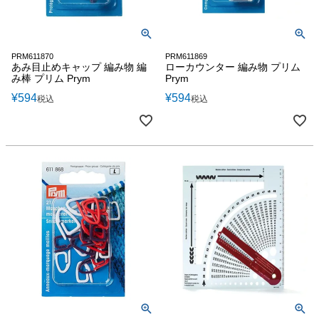
PRM611870
PRM611869
あみ目止めキャップ 編み物 編
ローカウンター 編み物 プリム
み棒 プリム Prym
Prym
¥
594
¥
594
税込
税込