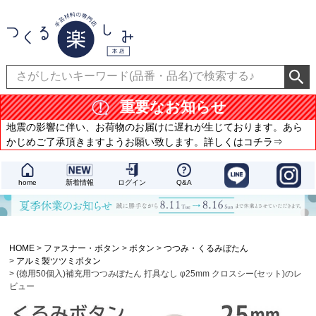
重要なお知らせ
地震の影響に伴い、お荷物のお届けに遅れが生じております。あら
かじめご了承頂きますようお願い致します。詳しくはコチラ⇒
home
新着情報
ログイン
Q&A
HOME
ファスナー・ボタン
ボタン
つつみ・くるみぼたん
アルミ製ツツミボタン
(徳用50個入)補充用つつみぼたん 打具なし φ25mm クロスシー(セット)のレ
ビュー