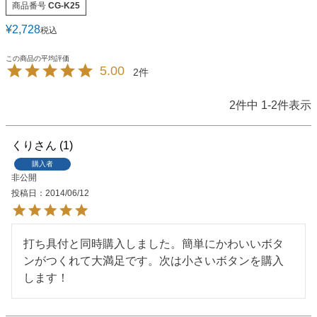
商品番号
CG-K25
¥
2,728
税込
5.00
2
2
件中
1
-
2
件表示
くり
1
購入者
非公開
投稿日
2014/06/12
打ち具付と同時購入しました。簡単にかわいいボタ
ンがつくれて大満足です。次は小さいボタンを購入
します！