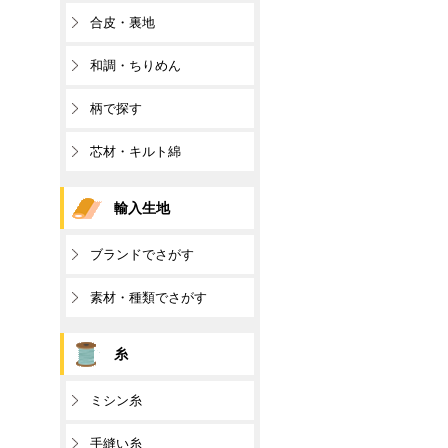
合皮・裏地
和調・ちりめん
柄で探す
芯材・キルト綿
輸入生地
ブランドでさがす
素材・種類でさがす
糸
ミシン糸
手縫い糸