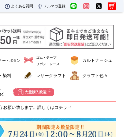
ド
よくある質問
メルマガ登録
ゴム・テープ
カルトナージュ
ナー・ボタン
リボン・レース
・染料
レザークラフト
クラフト色々
うお願い致します。詳しくはコチラ⇒