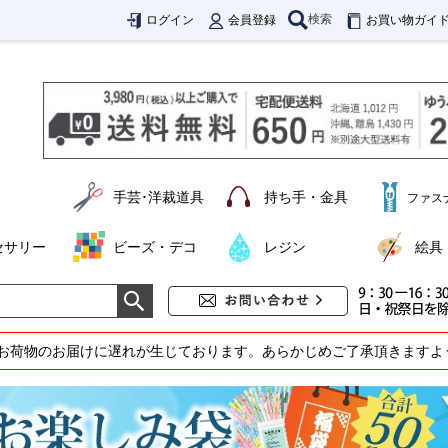
検索
ログイン
会員登録
お買い物ガイ
手芸･洋裁道具
持ち手・金具
ファス
セサリー
ビーズ・デコ
レジン
絵具
お荷物のお届けに遅れが生じております。あらかじめご了承頂きますよ