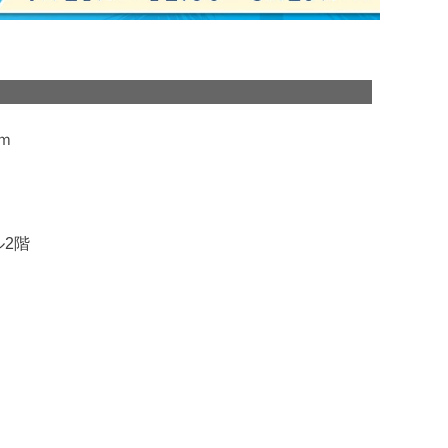
ｍ
ル2階