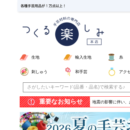
生地
輸入生地
糸
刺しゅう
和手芸
アク
重要なお知らせ
地震の影響に伴い、