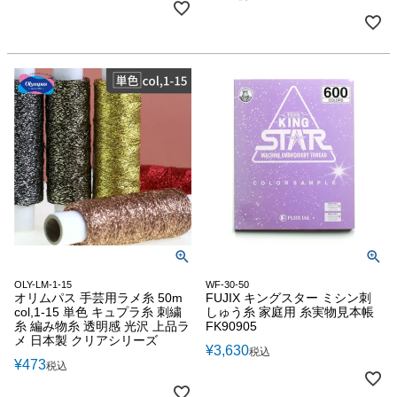
OLY-LM-1-15
WF-30-50
オリムパス 手芸用ラメ糸 50m
FUJIX キングスター ミシン刺
col,1-15 単色 キュプラ糸 刺繍
しゅう糸 家庭用 糸実物見本帳
糸 編み物糸 透明感 光沢 上品ラ
FK90905
メ 日本製 クリアシリーズ
¥
3,630
税込
¥
473
税込