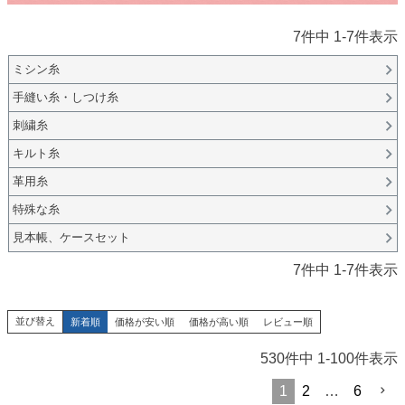
7
件中
1
-
7
件表示
ミシン糸
手縫い糸・しつけ糸
刺繍糸
キルト糸
革用糸
特殊な糸
見本帳、ケースセット
7
件中
1
-
7
件表示
並び替え
新着順
価格が安い順
価格が高い順
レビュー順
530
件中
1
-
100
件表示
1
2
…
6