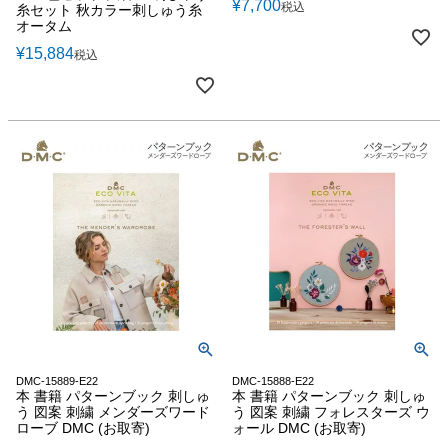
¥
7,700
税込
糸セット 秋カラー刺しゅう糸
オータム
¥
15,884
税込
DMC-15889-E22
DMC-15888-E22
本 書籍 パターンブック 刺しゅ
本 書籍 パターンブック 刺しゅ
う 図案 刺繍 メンダーズワード
う 図案 刺繍 フォレスターズ ウ
ローブ DMC (お取寄)
ォール DMC (お取寄)