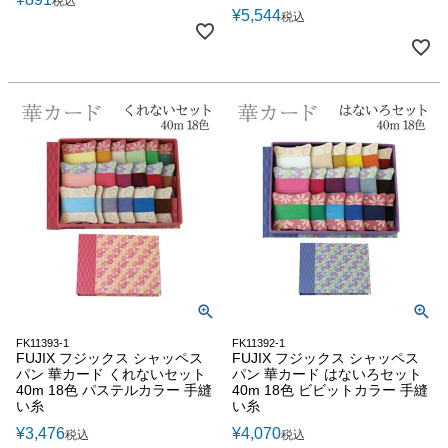
税込
¥
5,544
税込
FK11393-1
FK11392-1
FUJIX フジックス シャッペス
FUJIX フジックス シャッペス
パン 華カード くれないセット
パン 華カード はないろセット
40m 18色 パステルカラー 手縫
40m 18色 ビビットカラー 手縫
い糸
い糸
¥
3,476
¥
4,070
税込
税込