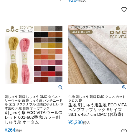
¥
264
税込
刺しゅう 刺繍 ししゅう DMC タペスト
生地 刺しゅう 刺繍 DMC クロス カット
リーウール 糸 刺しゅう糸 パンチニード
クロス 麻
ル エコ サステナブル 環境にやさしい 草
生地 刺しゅう用生地 ECO VITA
木染め 天然 自然 オーガニック
ヘンプファブリック Sサイズ
刺しゅう糸 ECO VITA ウールス
38.1 x 45.7 cm DMC (お取寄)
レッド 001-602番 秋カラー刺
しゅう糸 オータム
¥
5,280
税込
¥
264
税込