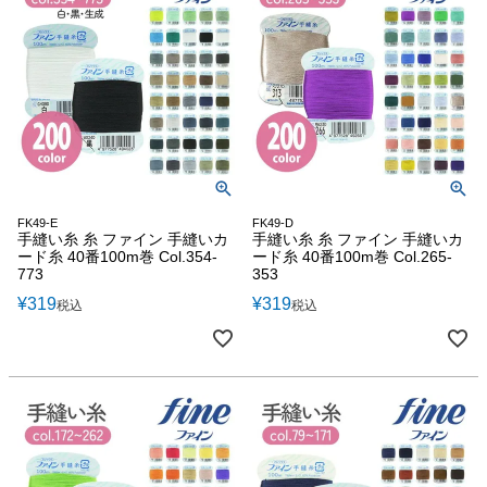
FK49-E
FK49-D
手縫い糸 糸 ファイン 手縫いカ
手縫い糸 糸 ファイン 手縫いカ
ード糸 40番100m巻 Col.354-
ード糸 40番100m巻 Col.265-
773
353
¥
319
¥
319
税込
税込