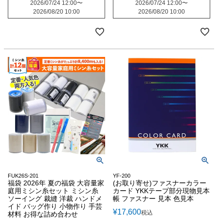
2026/07/24 12:00
〜
2026/07/24 12:00
〜
2026/08/20 10:00
2026/08/20 10:00
FUK26S-201
YF-200
福袋 2026年 夏の福袋 大容量家
(お取り寄せ)ファスナーカラー
庭用ミシン糸セット ミシン糸
カード YKKテープ部分現物見本
ソーイング 裁縫 洋裁 ハンドメ
帳 ファスナー 見本 色見本
イド バッグ作り 小物作り 手芸
¥
17,600
税込
材料 お得な詰め合わせ