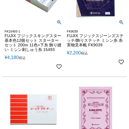
FK15493-1
FK9039
FUJIX フジックスキングスター
FUJIX フジックスジーンズステ
基本色12個セット スターター
ッチ/飾りステッチ ミシン糸 糸
セット 200m 11色+下糸 飾り縫
実物見本帳 FK9039
い ミシン刺しゅう糸 15493
¥
2,200
税込
¥
4,180
税込