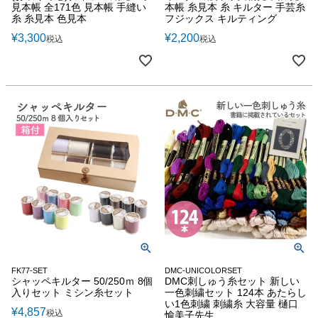
見本帳 全171色 見本帳 手縫い
本帳 糸見本 糸 キルター 手芸糸
糸 糸見本 色見本
フジックス キルティング
¥
3,300
¥
2,200
税込
税込
FK77-SET
DMC-UNICOLORSET
シャッペキルター 50/250ｍ 8個
DMC刺しゅう糸セット 新しい
入りセット ミシン糸セット
一色刺繍セット 124本 あたらし
い1色刺繍 刺繍糸 大容量 樋口
¥
4,857
税込
愉美子先生