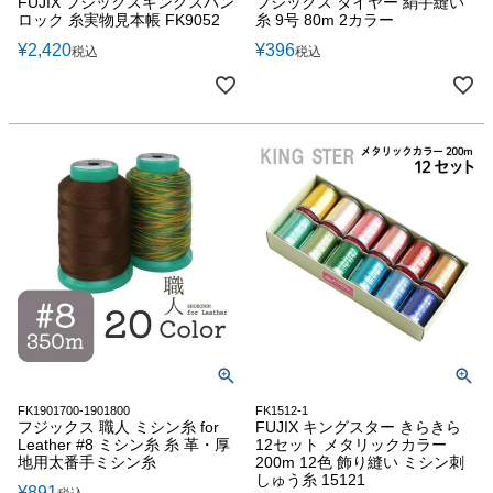
FUJIX フジックスキングスパン
フジックス タイヤー 絹手縫い
ロック 糸実物見本帳 FK9052
糸 9号 80m 2カラー
¥
2,420
¥
396
税込
税込
FK1901700-1901800
FK1512-1
フジックス 職人 ミシン糸 for
FUJIX キングスター きらきら
Leather #8 ミシン糸 糸 革・厚
12セット メタリックカラー
地用太番手ミシン糸
200m 12色 飾り縫い ミシン刺
しゅう糸 15121
¥
891