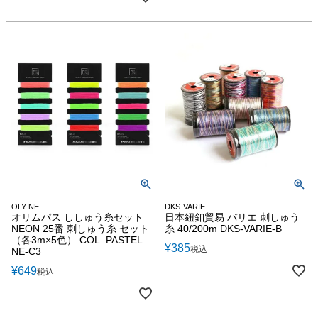
OLY-NE
DKS-VARIE
オリムパス ししゅう糸セット
日本紐釦貿易 バリエ 刺しゅう
NEON 25番 刺しゅう糸 セット
糸 40/200m DKS-VARIE-B
（各3m×5色） COL. PASTEL
¥
385
税込
NE-C3
¥
649
税込