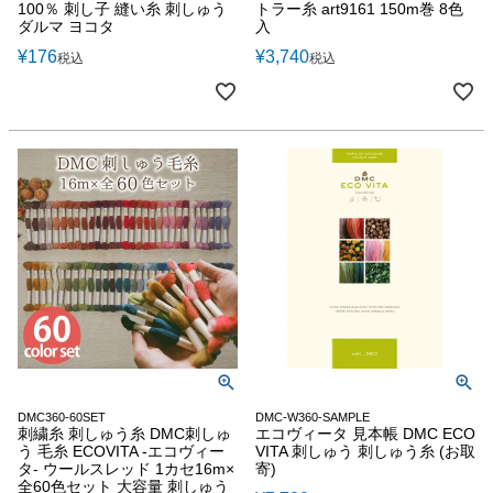
100％ 刺し子 縫い糸 刺しゅう
トラー糸 art9161 150m巻 8色
ダルマ ヨコタ
入
¥
176
¥
3,740
税込
税込
DMC360-60SET
DMC-W360-SAMPLE
刺繍糸 刺しゅう糸 DMC刺しゅ
エコヴィータ 見本帳 DMC ECO
う 毛糸 ECOVITA -エコヴィー
VITA 刺しゅう 刺しゅう糸 (お取
タ- ウールスレッド 1カセ16m×
寄)
全60色セット 大容量 刺しゅう