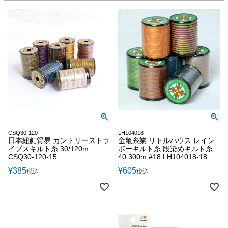
CSQ30-120
LH104018
日本紐釦貿易 カントリーストラ
金亀糸業 リトルハウス レイン
イプスキルト糸 30/120m
ボーキルト糸 段染めキルト糸
CSQ30-120-15
40 300m #18 LH104018-18
¥
385
¥
605
税込
税込