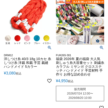
DRM12
FUK26S-301
洋しつけ糸 40/3 18g 10カセ 糸
福袋 2026年 夏の福袋 大人気
しつけ糸 洋裁 和裁 手芸 裁縫
刺しゅう糸大容量セット 刺繍糸
ハンドメイド 5カラー
カラフル ミサンガ クロスステ
ッチ ハンドメイド 手芸材料 手
¥
3,080
税込
作り お得な詰め合わせ
¥
4,950
税込
販売期間
2026/07/24 12:00
〜
2026/08/20 10:00