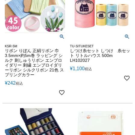
KSR-5M
TU-SITUKESET
リボン りぼん 正絹リボン 巾
しつけ糸セット しつけ 糸セッ
3.5mm×約5m巻 ラッピング シ
ト リトルハウス 500m
ルク 刺しゅうリボン エンブロ
LH102027
イダリー 刺繍 エンブロイダリ
¥
1,100
税込
ーリボン シルクリボン 21色 ス
プリングカラー
¥
242
税込