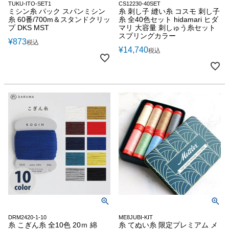
TUKU-ITO-SET1
CS12230-40SET
ミシン糸 パック スパンミシン
糸 刺し子 縫い糸 コスモ 刺し子
糸 60番/700m＆スタンドクリッ
糸 全40色セット hidamari ヒダ
プ DKS MST
マリ 大容量 刺しゅう糸セット
スプリングカラー
¥
873
税込
¥
14,740
税込
DRM2420-1-10
ME8JUBI-KIT
糸 こぎん糸 全10色 20ｍ 綿
糸 てぬい糸 限定プレミアム メ