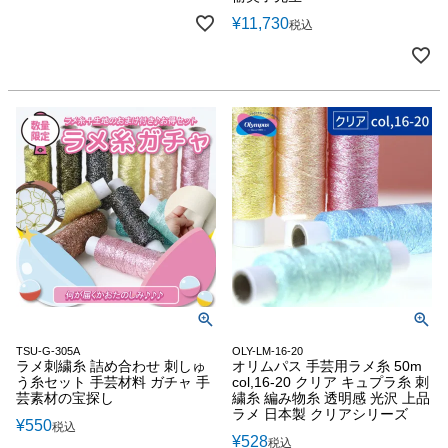
¥
11,730
税込
TSU-G-305A
OLY-LM-16-20
ラメ刺繍糸 詰め合わせ 刺しゅ
オリムパス 手芸用ラメ糸 50m
う糸セット 手芸材料 ガチャ 手
col,16-20 クリア キュプラ糸 刺
芸素材の宝探し
繍糸 編み物糸 透明感 光沢 上品
ラメ 日本製 クリアシリーズ
¥
550
税込
¥
528
税込