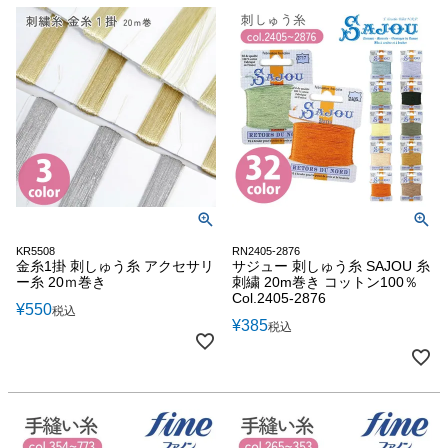
KR5508
RN2405-2876
金糸1掛 刺しゅう糸 アクセサリ
サジュー 刺しゅう糸 SAJOU 糸
ー糸 20ｍ巻き
刺繍 20m巻き コットン100％
Col.2405-2876
¥
550
税込
¥
385
税込