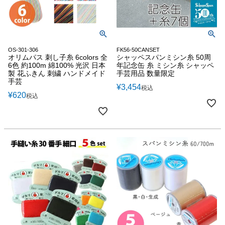
OS-301-306
FK56-50CANSET
オリムパス 刺し子糸 6colors 全
シャッペスパンミシン糸 50周
6色 約100m 綿100% 光沢 日本
年記念缶 糸 ミシン糸 シャッペ
製 花ふきん 刺繍 ハンドメイド
手芸用品 数量限定
手芸
¥
3,454
税込
¥
620
税込