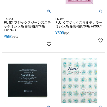
FK1943
FK9074
FUJIX フジックスジーンズステ
FUJIX フジックスマルチカラー
ッチミシン糸 糸実物見本帳
ミシン糸 糸実物見本帳 FK9074
FK1943
¥
509
税込
¥
550
税込