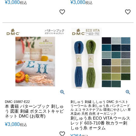
¥
3,080
¥
3,080
税込
税込
DMC-15887-E22
刺しゅう 刺繍 ししゅう DMC タペスト
本 書籍 パターンブック 刺しゅ
リーウール 糸 刺しゅう糸 パンチニード
ル エコ サステナブル 環境にやさしい 草
う 図案 刺繍 ボタニストキャビ
木染め 天然 自然 オーガニック
ネット DMC (お取寄)
刺しゅう糸 ECO VITA ウールス
レッド 603-710番 秋カラー刺
¥
3,080
税込
しゅう糸 オータム