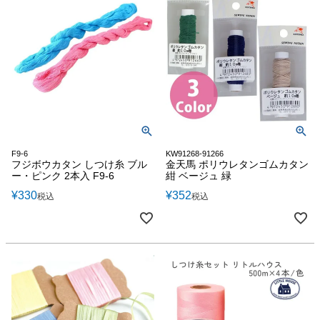
F9-6
KW91268-91266
フジボウカタン しつけ糸 ブル
金天馬 ポリウレタンゴムカタン
ー・ピンク 2本入 F9-6
紺 ベージュ 緑
¥
330
¥
352
税込
税込