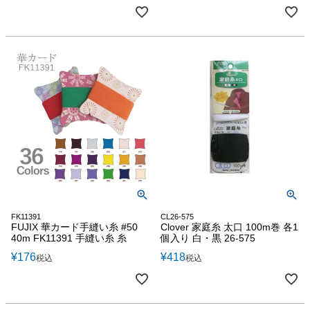
FK11391
CL26-575
FUJIX 華カード手縫い糸 #50
Clover 家庭糸 太口 100m巻 各1
40m FK11391 手縫い糸 糸
個入り 白・黒 26-575
¥
176
¥
418
税込
税込