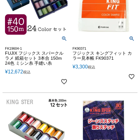
FK19604-1
FK90371
FUJIX フジックス スパークル
フジックス キングフィット カ
ラメ 紙箱セット 3本合 150m
ラー見本帳 FK90371
24色 ミシン糸 手縫い糸
¥
3,300
税込
¥
12,672
税込