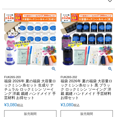
FUK26S-203
FUK26S-202
福袋 2026年 夏の福袋 大容量ロ
福袋 2026年 夏の福袋 大容量ロ
ックミシン糸セット 生成り ナ
ックミシン糸セット 黒 ブラッ
チュラル ロックミシン ソーイ
ク ロックミシン ソーイング 洋
ング 洋裁 裁縫 ハンドメイド 手
裁 裁縫 ハンドメイド 手芸材料
芸材料 お得セット
お得セット
¥
3,080
¥
3,080
税込
税込
販売期間
販売期間