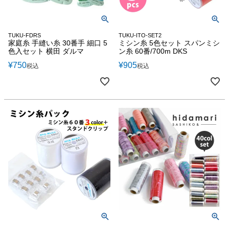
TUKU-FDRS
TUKU-ITO-SET2
家庭糸 手縫い糸 30番手 細口 5
ミシン糸 5色セット スパンミシ
色入セット 横田 ダルマ
ン糸 60番/700m DKS
¥
750
¥
905
税込
税込