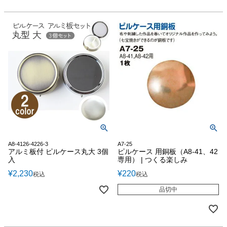
A8-4126-4226-3
A7-25
アルミ板付 ピルケース丸大 3個
ピルケース 用銅板（A8-41、42
入
専用） | つくる楽しみ
¥
2,230
¥
220
税込
税込
品切中