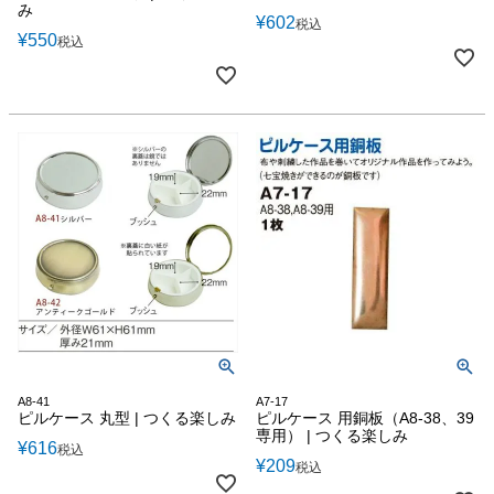
み
¥
602
税込
¥
550
税込
A8-41
A7-17
ピルケース 丸型 | つくる楽しみ
ピルケース 用銅板（A8-38、39
専用） | つくる楽しみ
¥
616
税込
¥
209
税込