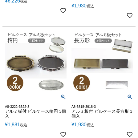
¥
6,226
税込
¥
1,930
税込
A8-3222-3322-3
A8-3818-3918-3
アルミ板付 ピルケース楕円 3個
アルミ板付 ピルケース長方形 3
入
個入
¥
1,881
¥
1,930
税込
税込