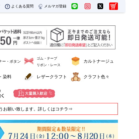
ド
よくある質問
メルマガ登録
ゴム・テープ
カルトナージュ
ナー・ボタン
リボン・レース
・染料
レザークラフト
クラフト色々
うお願い致します。詳しくはコチラ⇒