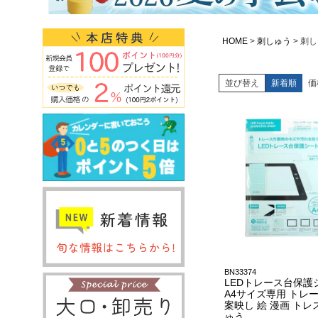
HOME
刺しゅう
刺し
並び替え
新着順
価
BN33374
LEDトレース台保護
A4サイズ専用 トレー
案映し 絵 漫画 トレ
ゅう