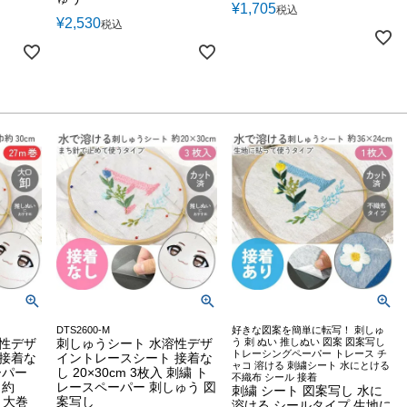
¥
1,705
税込
¥
2,530
税込
DTS2600-M
好きな図案を簡単に転写！ 刺しゅ
溶性デザ
刺しゅうシート 水溶性デザ
う 刺 ぬい 推しぬい 図案 図案写し
トレーシングペーパー トレース チ
 接着な
イントレースシート 接着な
ャコ 溶ける 刺繍シート 水にとける
ーパー
し 20×30cm 3枚入 刺繍 ト
不織布 シール 接着
巾約
レースペーパー 刺しゅう 図
刺繍 シート 図案写し 水に
量 大巻
案写し
溶ける シールタイプ 生地に