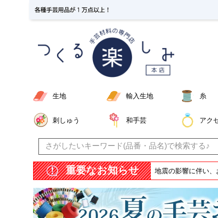
生地
輸入生地
糸
刺しゅう
和手芸
アク
重要なお知らせ
地震の影響に伴い、