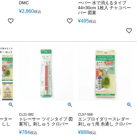
DMC
ーパー 水で消えるタイプ
44×30cm 1枚入 チャコペー
¥
2,860
税込
パー 図案
¥
495
税込
CL21-082
CL57-568
ターター
トレーサー ツインタイプ 図
エンブロイダリースレダー
 しし
案写し 刺しゅう クロバー
刺しゅう用 糸通し クロバー
¥
784
¥
888
税込
税込