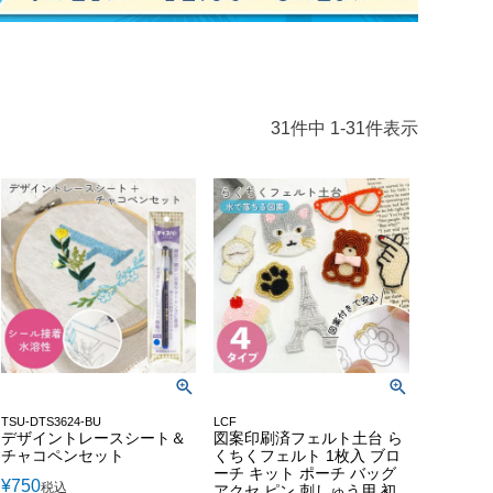
31
件中
1
-
31
件表示
TSU-DTS3624-BU
LCF
デザイントレースシート＆
図案印刷済フェルト土台 ら
チャコペンセット
くちくフェルト 1枚入 ブロ
ーチ キット ポーチ バッグ
¥
750
税込
アクセ ピン 刺しゅう用 初