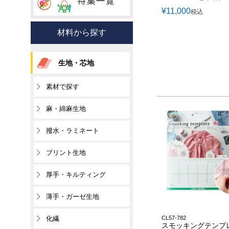
¥
11,000
税込
材料から探す
生地・芯地
素材で探す
麻・綿麻生地
撥水・ラミネート
プリント生地
厚手・キルティング
薄手・ガーゼ生地
化繊
CL57-782
スモッキングテンプ