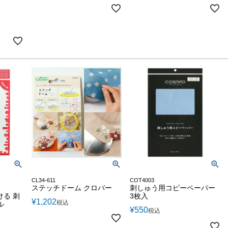
CL34-611
COT4003
ステッチドーム クロバー
刺しゅう用コピーペーパー
ける 刺
3枚入
¥
1,202
税込
ル
¥
550
税込