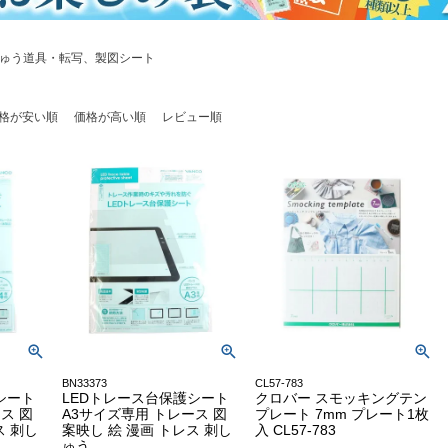
ゅう道具・転写、製図シート
格が安い順
価格が高い順
レビュー順
BN33373
CL57-783
シート
LEDトレース台保護シート
クロバー スモッキングテン
ス 図
A3サイズ専用 トレース 図
プレート 7mm プレート1枚
ス 刺し
案映し 絵 漫画 トレス 刺し
入 CL57-783
ゅう