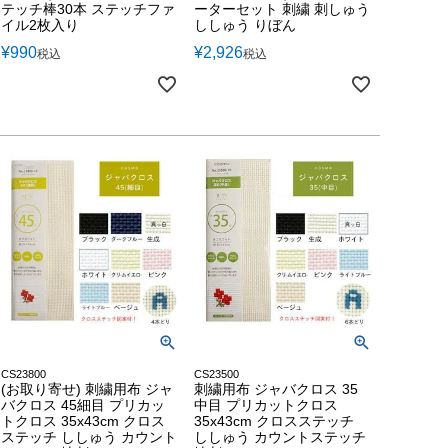
テッチ棒30本 ステッチファ
ーターセット 刺繍 刺しゅう
イル2枚入り
ししゅう りぼん
¥
990
¥
2,926
税込
税込
CS23800
CS23500
(お取り寄せ) 刺繍用布 ジャ
刺繍用布 ジャバクロス 35
バクロス 45細目 プリカッ
中目 プリカットクロス
トクロス 35x43cm クロス
35x43cm クロスステッチ
ステッチ ししゅう カウント
ししゅう カウントステッチ