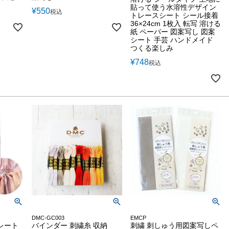
貼って使う水溶性デザイン
¥
550
税込
トレースシート シール接着
36×24cm 1枚入 転写 溶ける
紙 ペーパー 図案写し 図案
シート 手芸 ハンドメイド
つくる楽しみ
¥
748
税込
DMC-GC003
EMCP
レート
バインダー 刺繍糸 収納
刺繍 刺しゅう用図案写しペ