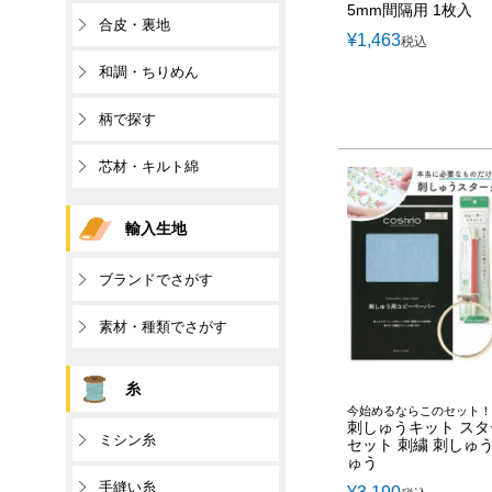
5mm間隔用 1枚入
合皮・裏地
¥
1,463
税込
和調・ちりめん
柄で探す
芯材・キルト綿
輸入生地
ブランドでさがす
素材・種類でさがす
糸
今始めるならこのセット！
刺しゅうキット ス
ミシン糸
セット 刺繍 刺しゅう
ゅう
手縫い糸