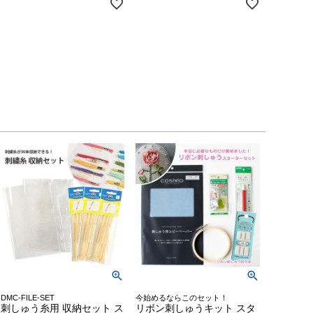
DMC-FILE-SET
今始めるならこのセット！
刺しゅう糸用 収納セット ス
リボン刺しゅうキット スタ