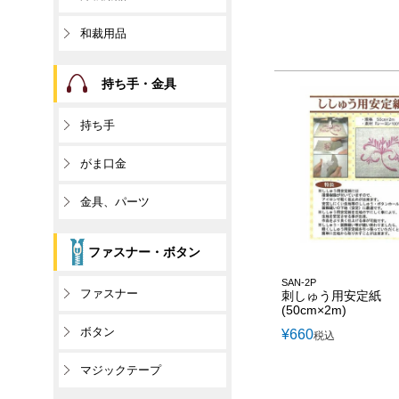
和裁用品
持ち手・金具
持ち手
がま口金
金具、パーツ
ファスナー・ボタン
SAN-2P
ファスナー
刺しゅう用安定紙
(50cm×2m)
ボタン
¥
660
税込
マジックテープ