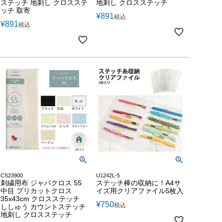
ステッチ 地刺し クロスステ
地刺し クロスステッチ
ッチ 取寄
¥
891
税込
¥
891
税込
CS23900
U1242L-5
刺繍用布 ジャバクロス 55
ステッチ棒の収納に！A4サ
中目 プリカットクロス
イズ用クリアファイル5枚入
35x43cm クロスステッチ
¥
750
税込
ししゅう カウントステッチ
地刺し クロスステッチ