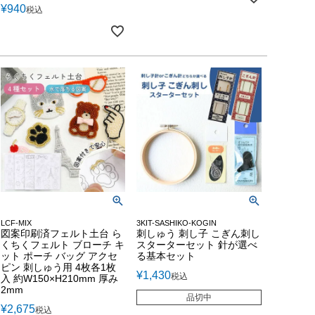
¥
940
税込
LCF-MIX
3KIT-SASHIKO-KOGIN
図案印刷済フェルト土台 ら
刺しゅう 刺し子 こぎん刺し
くちくフェルト ブローチ キ
スターターセット 針が選べ
ット ポーチ バッグ アクセ
る基本セット
ピン 刺しゅう用 4枚各1枚
¥
1,430
税込
入 約W150×H210mm 厚み
2mm
品切中
¥
2,675
税込