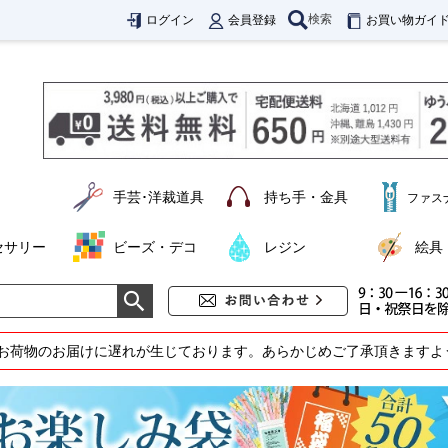
検索
ログイン
会員登録
お買い物ガイ
手芸･洋裁道具
持ち手・金具
ファス
セサリー
ビーズ・デコ
レジン
絵具
お荷物のお届けに遅れが生じております。あらかじめご了承頂きますよ