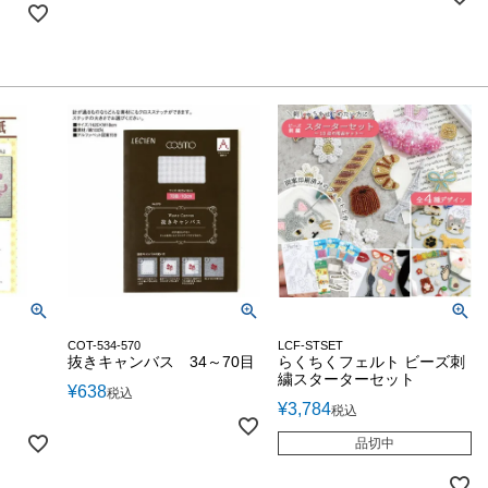
COT-534-570
LCF-STSET
抜きキャンバス 34～70目
らくちくフェルト ビーズ刺
繍スターターセット
¥
638
税込
¥
3,784
税込
品切中