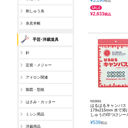
¥
3,190
税込
刺しゅう糸
¥
2,633
税込
糸見本帳
手芸･洋裁道具
針
定規・メジャー
アイロン関連
製図・型紙
NS3001
はさみ・カッター
はるはるキャンバス
179x215mm 水で溶
ミシン用品
しゅうの印つけシー
¥
539
税込
洋裁用品