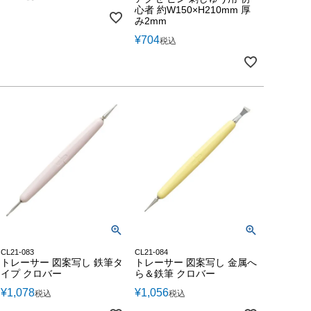
心者 約W150×H210mm 厚
み2mm
¥
704
税込
CL21-083
CL21-084
トレーサー 図案写し 鉄筆タ
トレーサー 図案写し 金属へ
イプ クロバー
ら＆鉄筆 クロバー
¥
1,078
¥
1,056
税込
税込