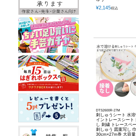
¥
2,145
税込
DTS2600R-27M
刺しゅうシート 水
イントレースシート
し 刺繍 トレースペ
刺しゅう 図案写し 
30cm×27m巻 大容