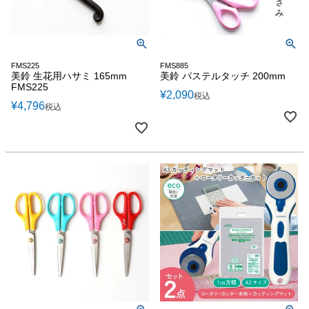
FMS225
FMS885
美鈴 生花用ハサミ 165mm
美鈴 パステルタッチ 200mm
FMS225
¥
2,090
税込
¥
4,796
税込