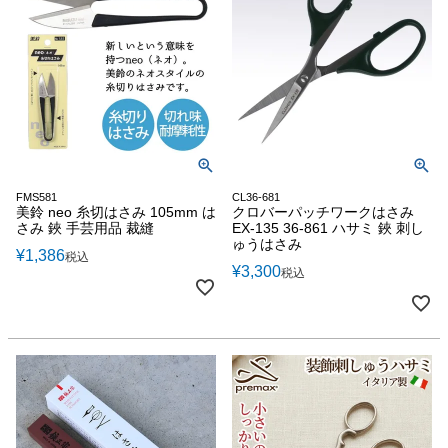
FMS581
CL36-681
美鈴 neo 糸切はさみ 105mm は
クロバーパッチワークはさみ
さみ 鋏 手芸用品 裁縫
EX-135 36-861 ハサミ 鋏 刺し
ゅうはさみ
¥
1,386
税込
¥
3,300
税込