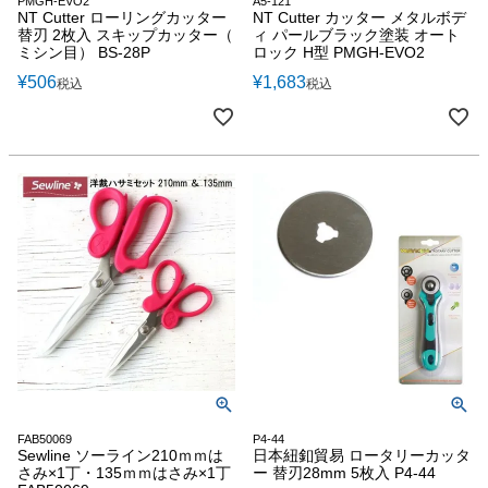
PMGH-EVO2
A5-121
NT Cutter ローリングカッター
NT Cutter カッター メタルボデ
替刃 2枚入 スキップカッター（
ィ パールブラック塗装 オート
ミシン目） BS-28P
ロック H型 PMGH-EVO2
¥
506
¥
1,683
税込
税込
FAB50069
P4-44
Sewline ソーライン210ｍｍは
日本紐釦貿易 ロータリーカッタ
さみ×1丁・135ｍｍはさみ×1丁
ー 替刃28mm 5枚入 P4-44