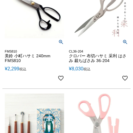
FMS810
CL36-204
美鈴 小町ハサミ 240mm
クロバー 布切ハサミ 采利 はさ
FMS810
み 裁ちばさみ 36-204
¥
2,299
¥
8,030
税込
税込