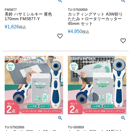
FMS877
TU-57500858
美鈴 ハサミシルキー 黄色
カッティングマット A3W折り
170mm FMS877-Y
たたみ + ロータリーカッター
45mm セット
¥
1,826
税込
¥
4,950
税込
TU-57502856
TU-500859