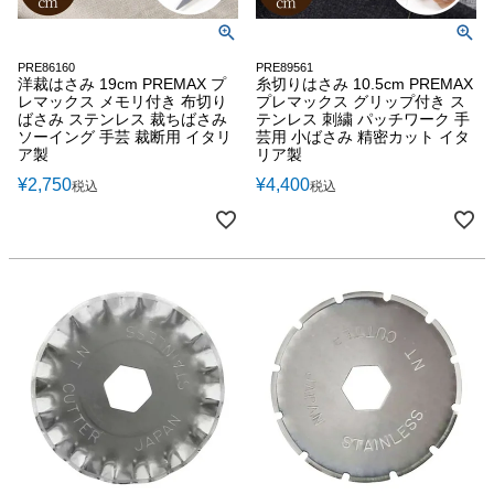
PRE86160
PRE89561
洋裁はさみ 19cm PREMAX プ
糸切りはさみ 10.5cm PREMAX
レマックス メモリ付き 布切り
プレマックス グリップ付き ス
ばさみ ステンレス 裁ちばさみ
テンレス 刺繍 パッチワーク 手
ソーイング 手芸 裁断用 イタリ
芸用 小ばさみ 精密カット イタ
ア製
リア製
¥
2,750
¥
4,400
税込
税込