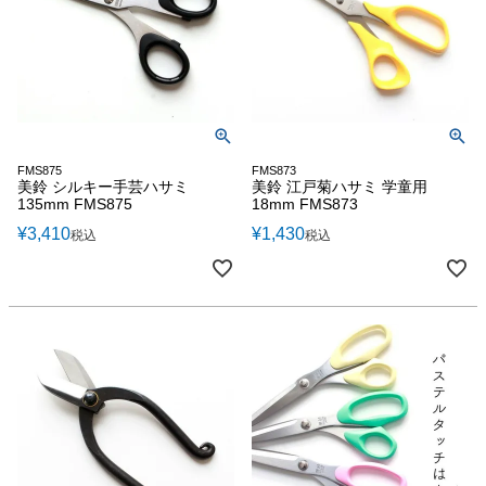
FMS875
FMS873
美鈴 シルキー手芸ハサミ
美鈴 江戸菊ハサミ 学童用
135mm FMS875
18mm FMS873
¥
3,410
¥
1,430
税込
税込