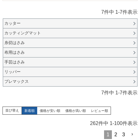
7
件中
1
-
7
件表示
カッター
カッティングマット
糸切はさみ
布用はさみ
手芸はさみ
リッパー
プレマックス
7
件中
1
-
7
件表示
並び替え
新着順
価格が安い順
価格が高い順
レビュー順
262
件中
1
-
100
件表示
1
2
3