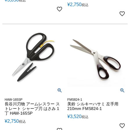
税込
¥
2,750
税込
HAW-165SP
FMS824-1
長谷川刃物 アームレスラー ス
美鈴 シルキーハサミ 左手用
トレート シャープ刃 はさみ 1
210mm FMS824-1
丁 HAW-165SP
¥
3,520
税込
¥
2,750
税込