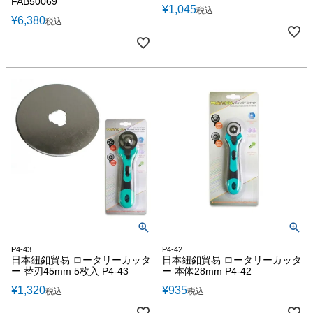
FAB50069
¥
1,045
税込
¥
6,380
税込
P4-43
P4-42
日本紐釦貿易 ロータリーカッタ
日本紐釦貿易 ロータリーカッタ
ー 替刃45mm 5枚入 P4-43
ー 本体28mm P4-42
¥
1,320
¥
935
税込
税込