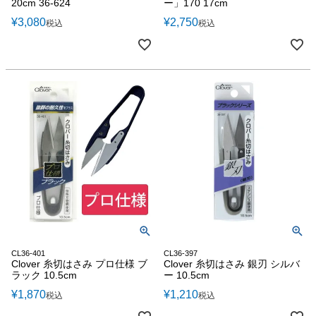
20cm 36-624
ー」170 17cm
¥
3,080
¥
2,750
税込
税込
CL36-401
CL36-397
Clover 糸切はさみ プロ仕様 ブ
Clover 糸切はさみ 銀刃 シルバ
ラック 10.5cm
ー 10.5cm
¥
1,870
¥
1,210
税込
税込