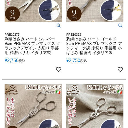
PRE10377
PRE10372
刺繍はさみ ハート シルバー
刺繍はさみ ハート ゴールド
9cm PREMAX プレマックス ク
9cm PREMAX プレマックス ア
ラシックデザイン 糸切り 手芸
ンティーク調 糸切り 手芸用 小
用 精密ハサミ イタリア製
ばさみ 精密刃 イタリア製
¥
2,750
¥
2,750
税込
税込