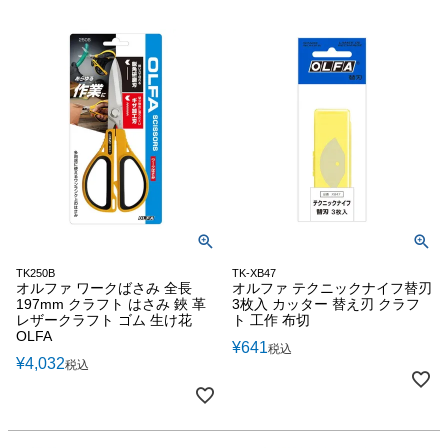
TK250B
TK-XB47
オルファ ワークばさみ 全長
オルファ テクニックナイフ替刃
197mm クラフト はさみ 鋏 革
3枚入 カッター 替え刃 クラフ
レザークラフト ゴム 生け花
ト 工作 布切
OLFA
¥
641
税込
¥
4,032
税込