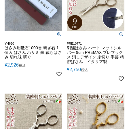
YH620
PRE10771
はさみ用砥石1000番 研ぎ石 1
刺繍はさみ ハート マットシル
個入 はさみ ハサミ 鋏 裁ちばさ
バー 9cm PREMAX プレマック
み 切れ味 研ぐ
ス 消しデザイン 糸切り 手芸 精
密ばさみ イタリア製
¥
2,926
税込
¥
2,750
税込