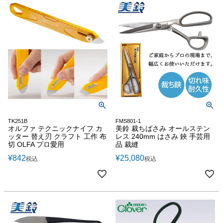
TK251B
FMS801-1
オルファ テクニックナイフ カ
美鈴 裁ちばさみ オールステン
ッター 替え刃 クラフト 工作 布
レス 240mm はさみ 鋏 手芸用
切 OLFA プロ愛用
品 裁縫
¥
842
¥
25,080
税込
税込