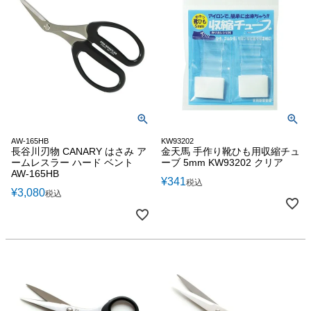
AW-165HB
KW93202
長谷川刃物 CANARY はさみ ア
金天馬 手作り靴ひも用収縮チュ
ームレスラー ハード ベント
ーブ 5mm KW93202 クリア
AW-165HB
¥
341
税込
¥
3,080
税込