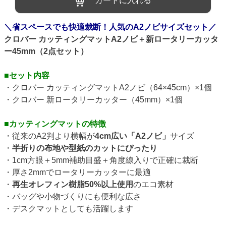
カートに入れる
＼省スペースでも快適裁断！人気のA2ノビサイズセット／
クロバー カッティングマットA2ノビ＋新ロータリーカッタ
ー45mm（2点セット）
■セット内容
・クロバー カッティングマットA2ノビ（64×45cm）×1個
・クロバー 新ロータリーカッター（45mm）×1個
■カッティングマットの特徴
・従来のA2判より横幅が
4cm広い「A2ノビ」
サイズ
・
半折りの布地や型紙のカットにぴったり
・1cm方眼＋5mm補助目盛＋角度線入りで正確に裁断
・厚さ2mmでロータリーカッターに最適
・
再生オレフィン樹脂50%以上使用
のエコ素材
・バッグや小物づくりにも便利な広さ
・デスクマットとしても活躍します