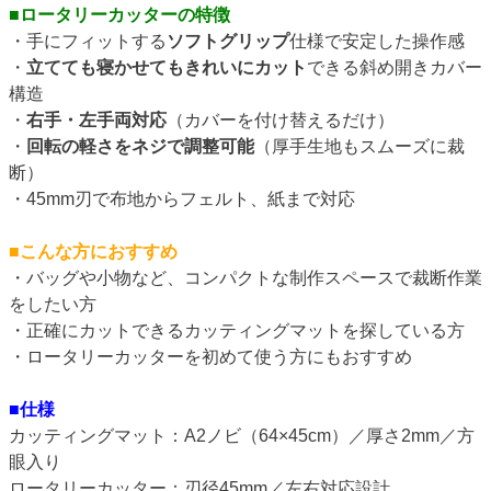
■ロータリーカッターの特徴
・手にフィットする
ソフトグリップ
仕様で安定した操作感
・
立てても寝かせてもきれいにカット
できる斜め開きカバー
構造
・
右手・左手両対応
（カバーを付け替えるだけ）
・
回転の軽さをネジで調整可能
（厚手生地もスムーズに裁
断）
・45mm刃で布地からフェルト、紙まで対応
■こんな方におすすめ
・バッグや小物など、コンパクトな制作スペースで裁断作業
をしたい方
・正確にカットできるカッティングマットを探している方
・ロータリーカッターを初めて使う方にもおすすめ
■仕様
カッティングマット：A2ノビ（64×45cm）／厚さ2mm／方
眼入り
ロータリーカッター：刃径45mm／左右対応設計