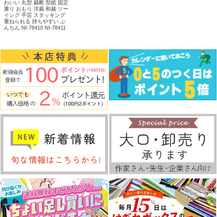
わいい 丸型 裁断 型紙 固定
重り おもり 洋裁 和裁 ソー
イング 手芸 スタッキング
重ねられる 持ちやすい ぶ
んちん NI-78410 NI-78411