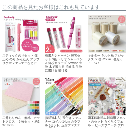
この商品を見たお客様はこれも見ています
スティックのりセット 仮
布書きシャーペン 替芯セ
キルター キルト糸 フジッ
止め のり かんたん アップ
ット 3色 トリオシャーペン
クス 50番･250m 5色セッ
リケやファスナーなどに
＆替芯カラーズ Sewline 生
ト FK77
地 水で落ちる 消える 生地
に書ける 描ける
二越ちりめん 無地 カッ
(徳用5本入) 玉付きファス
図案印刷済み刺繍用フェル
トクロス ５枚セット 約2
ナー コイル 14cm カラフ
トのセット らくちくフェ
3x33cm
ル (セット) 玉付ファスナ
ルト ビーズブローチ ブロ