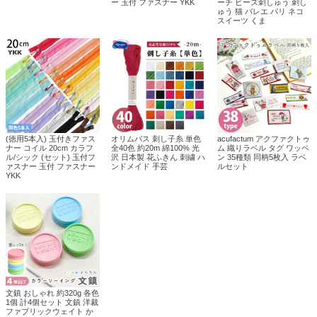
ー 玉付 ファスナー YKK
ーチ ビーズ刺しゅう 刺し
ゅう 猫 バレエ パリ ネコ
スイーツ くま
(徳用5本入) 玉付きファス
オリムパス 刺し子糸 単色
acufactum アクファクトゥ
ナー コイル 20cm カラフ
全40色 約20m 綿100% 光
ム 織りラベル タグ ワッペ
ル/シック (セット) 玉付フ
沢 日本製 花ふきん 刺繍 ハ
ン 35種類 同柄5枚入 ラベ
ァスナー 玉付 ファスナー
ンドメイド 手芸
ルセット
YKK
文鎮 おしゃれ 約320g 各色
1個 計4個セット 文鎮 洋裁
ファブリックウェイト か