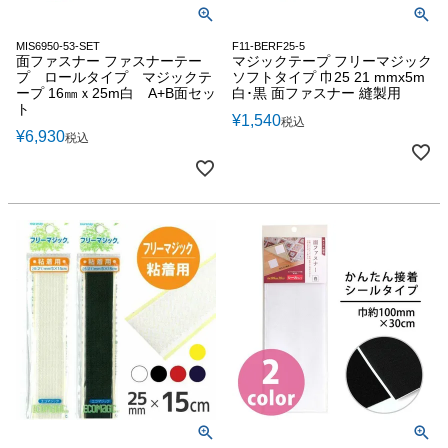
MIS6950-53-SET
F11-BERF25-5
面ファスナー ファスナーテー
マジックテープ フリーマジック
プ ロールタイプ マジックテ
ソフトタイプ 巾25 21 mmx5m
ープ 16㎜ｘ25m白 A+B面セッ
白･黒 面ファスナー 縫製用
ト
¥
1,540
税込
¥
6,930
税込