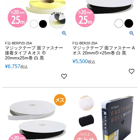
F11-BERP20-25A
F11-BER20-25A
マジックテープ 面ファスナー
マジックテープ 面ファスナー A
接着タイプ A オス 巾
オス 20mm巾×25m巻 白 黒
20mmx25m巻 白 黒
¥
5,500
税込
¥
6,757
税込