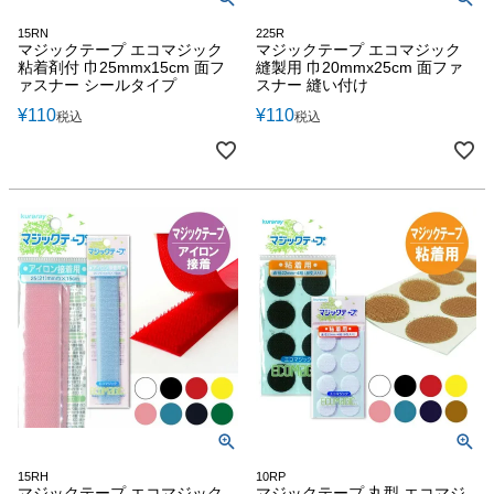
15RN
225R
マジックテープ エコマジック
マジックテープ エコマジック
粘着剤付 巾25mmx15cm 面フ
縫製用 巾20mmx25cm 面ファ
ァスナー シールタイプ
スナー 縫い付け
¥
110
¥
110
税込
税込
15RH
10RP
マジックテープ エコマジック
マジックテープ 丸型 エコマジ