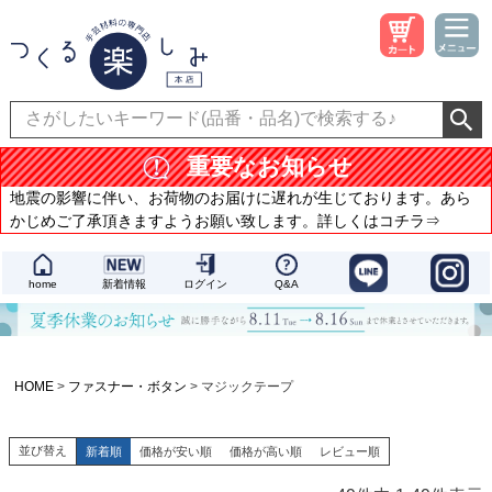
重要なお知らせ
地震の影響に伴い、お荷物のお届けに遅れが生じております。あら
かじめご了承頂きますようお願い致します。詳しくはコチラ⇒
home
新着情報
ログイン
Q&A
HOME
ファスナー・ボタン
マジックテープ
並び替え
新着順
価格が安い順
価格が高い順
レビュー順