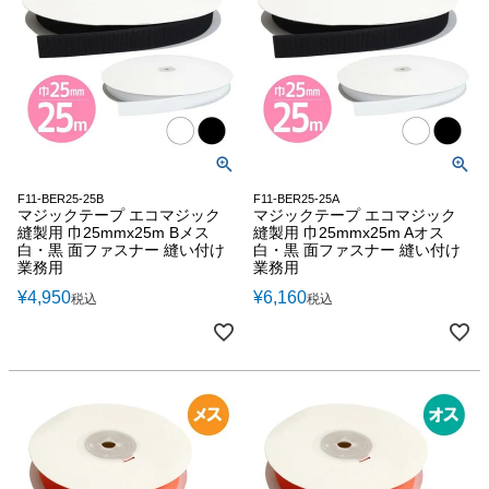
F11-BER25-25B
F11-BER25-25A
マジックテープ エコマジック
マジックテープ エコマジック
縫製用 巾25mmx25m Bメス
縫製用 巾25mmx25m Aオス
白・黒 面ファスナー 縫い付け
白・黒 面ファスナー 縫い付け
業務用
業務用
¥
4,950
¥
6,160
税込
税込