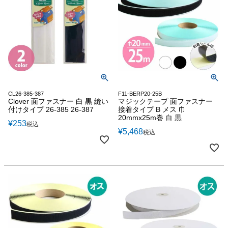
CL26-385-387
F11-BERP20-25B
Clover 面ファスナー 白 黒 縫い
マジックテープ 面ファスナー
付けタイプ 26-385 26-387
接着タイプ B メス 巾
20mmx25m巻 白 黒
¥
253
税込
¥
5,468
税込