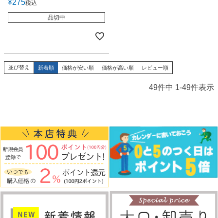
¥
275
税込
品切中
並び替え
新着順
価格が安い順
価格が高い順
レビュー順
49
件中
1
-
49
件表示