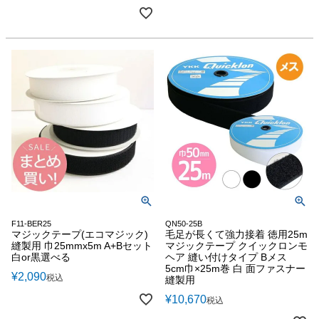
F11-BER25
QN50-25B
マジックテープ(エコマジック)
毛足が長くて強力接着 徳用25m
縫製用 巾25mmx5m A+Bセット
マジックテープ クイックロンモ
白or黒選べる
ヘア 縫い付けタイプ Bメス
5cm巾×25m巻 白 面ファスナー
¥
2,090
税込
縫製用
¥
10,670
税込