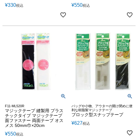
¥
330
¥
550
税込
税込
F11-ML520R
バッグや小物、アウターの開け閉めに便
マジックテープ 縫製用 プラス
利な樹脂製マジックテープ
ブロック型スナップテープ
チックタイプ マジックテープ
面ファスナー 両面テープ オス
¥
627
税込
メス 50mm巾×20cm
¥
550
税込