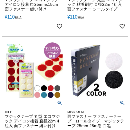
アイロン接着 巾25mmx15cm
ック 粘着剤付 直径22m 4組入
面ファスナー 縫い付け
面ファスナー シールタイプ
¥
110
¥
110
税込
税込
10FP
MIS6958-61
マジックテープ 丸型 エコマジ
面ファスナー ファスナーテー
ック アイロン接着 直径22m 4
プ ロールタイプ マジックテ
組入 面ファスナー 縫い付け
ープ 25mm 25m巻 白黒