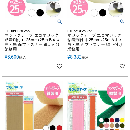
F11-BERP25-25B
F11-BERP25-25A
マジックテープ エコマジック
マジックテープ エコマジック
粘着剤付 巾25mmx25m Bメス
粘着剤付 巾25mmx25m Aオス
白・黒 面ファスナー 縫い付け
白・黒 面ファスナー 縫い付け
業務用
業務用
¥
6,600
¥
8,382
税込
税込