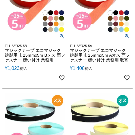
F11-BER25-5B
F11-BER25-5A
マジックテープ エコマジック
マジックテープ エコマジック
縫製用 巾25mmx5m Bメス 面フ
縫製用 巾25mmx5m Aオス 面フ
ァスナー 縫い付け 業務用
ァスナー 縫い付け 業務用 取寄
¥
1,023
¥
1,408
税込
税込