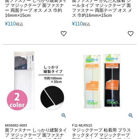
面ファスナー しっかり縫製タイ
面ファスナー かんたん接着 シ
プ マジックテープ 面ファスナ
ールタイプ マジックテープ 面
ー 両面テープ オス メス 巾約
ファスナー 両面テープ オス メ
16mm×15cm
ス 巾約16mm×15cm
¥
110
¥
110
税込
税込
MIS6682-6683
F11-MLRN15
面ファスナー しっかり縫製タイ
マジックテープ 粘着用 プラス
プ マジックテープ 面ファスナ
チックタイプ マジックテープ