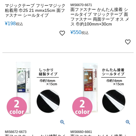
マジックテープ フリーマジック
MIS6670-6671
面ファスナー かんたん接着 シ
粘着用 巾25 21 mmx15cm 面フ
ールタイプ マジックテープ 面
ァスナー シールタイプ
ファスナー 両面テープ オス メ
¥
198
ス 巾約100mm×30cm
税込
¥
550
税込
MIS6672-6673
MIS6660-6661