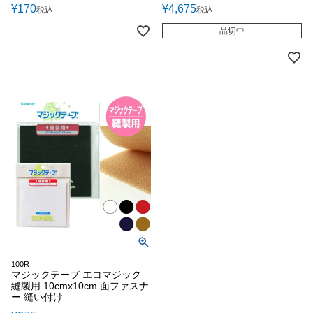
¥
170
¥
4,675
税込
税込
品切中
100R
マジックテープ エコマジック
縫製用 10cmx10cm 面ファスナ
ー 縫い付け