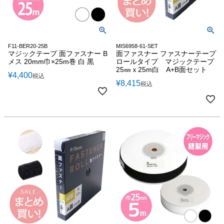
F11-BER20-25B
MIS6958-61-SET
マジックテープ 面ファスナー B
面ファスナー ファスナーテープ
メス 20mm巾×25m巻 白 黒
ロールタイプ マジックテープ
25㎜ｘ25m白 A+B面セット
¥
4,400
税込
¥
8,415
税込