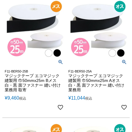
F11-BER50-25B
F11-BER50-25A
マジックテープ エコマジック
マジックテープ エコマジック
縫製用 巾50mmx25m Bメス
縫製用 巾50mmx25m Aオス
白・黒 面ファスナー 縫い付け
白・黒 面ファスナー 縫い付け
業務用 取寄
業務用
¥
9,460
¥
11,044
税込
税込