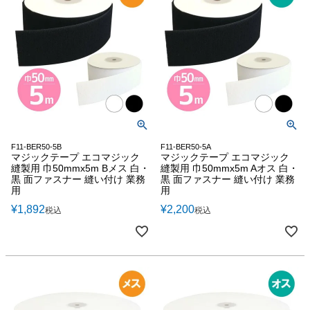
F11-BER50-5B
F11-BER50-5A
マジックテープ エコマジック
マジックテープ エコマジック
縫製用 巾50mmx5m Bメス 白・
縫製用 巾50mmx5m Aオス 白・
黒 面ファスナー 縫い付け 業務
黒 面ファスナー 縫い付け 業務
用
用
¥
1,892
¥
2,200
税込
税込