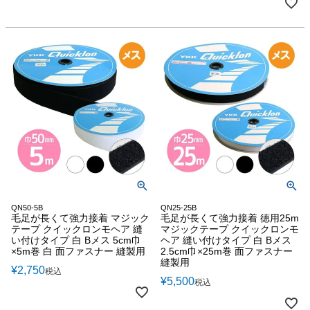
QN50-5B
QN25-25B
毛足が長くて強力接着 マジック
毛足が長くて強力接着 徳用25m
テープ クイックロンモヘア 縫
マジックテープ クイックロンモ
い付けタイプ 白 Bメス 5cm巾
ヘア 縫い付けタイプ 白 Bメス
×5m巻 白 面ファスナー 縫製用
2.5cm巾×25m巻 面ファスナー
縫製用
¥
2,750
税込
¥
5,500
税込