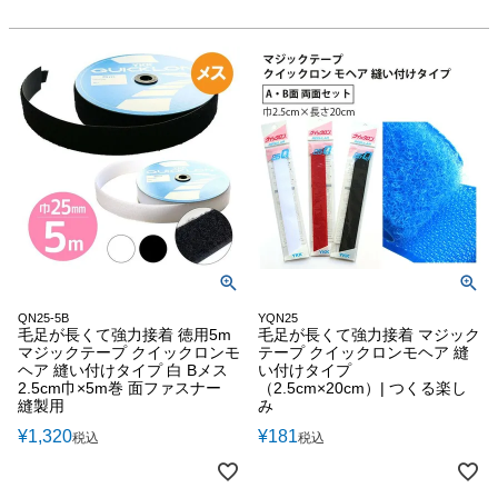
QN25-5B
YQN25
毛足が長くて強力接着 徳用5m
毛足が長くて強力接着 マジック
マジックテープ クイックロンモ
テープ クイックロンモヘア 縫
ヘア 縫い付けタイプ 白 Bメス
い付けタイプ
2.5cm巾×5m巻 面ファスナー
（2.5cm×20cm）| つくる楽し
縫製用
み
¥
1,320
¥
181
税込
税込