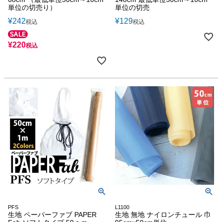
単位の切売り）
単位の切売
¥
242
¥
129
税込
税込
¥
220
税込
PFS
L1100
生地 ペーパーファブ PAPER
生地 無地 ナイロンチュール 巾