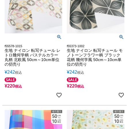
f55578-1015
f55373-1002
生地 ナイロン 転写チュール レ
生地 ナイロン 転写チュール モ
トロ幾何学柄 パステルカラー
ノトーンフラワー柄 ブラック
丸柄 北欧風 50cm～10cm単位
花柄 幾何学風 50cm～10cm単
の切売り
位の切売り
¥
242
¥
242
税込
税込
¥
220
¥
220
税込
税込