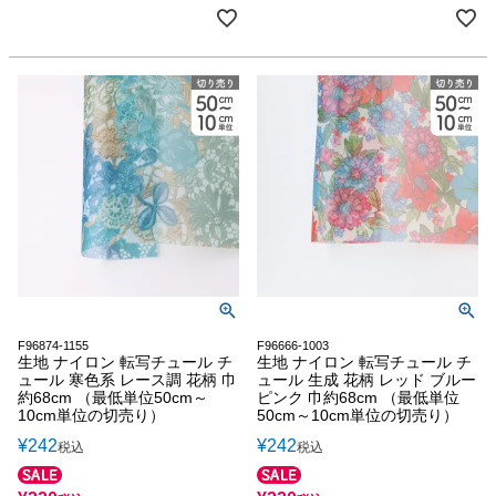
F96874-1155
F96666-1003
生地 ナイロン 転写チュール チ
生地 ナイロン 転写チュール チ
ュール 寒色系 レース調 花柄 巾
ュール 生成 花柄 レッド ブルー
約68cm （最低単位50cm～
ピンク 巾約68cm （最低単位
10cm単位の切売り）
50cm～10cm単位の切売り）
¥
242
¥
242
税込
税込