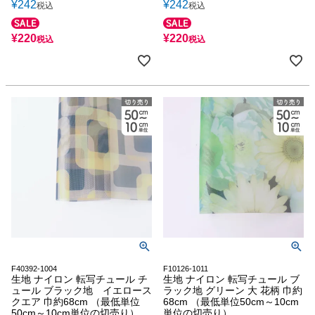
¥
242
¥
242
税込
税込
¥
220
¥
220
税込
税込
F40392-1004
F10126-1011
生地 ナイロン 転写チュール チ
生地 ナイロン 転写チュール ブ
ュール ブラック地 イエロース
ラック地 グリーン 大 花柄 巾約
クエア 巾約68cm （最低単位
68cm （最低単位50cm～10cm
50cm～10cm単位の切売り）
単位の切売り）