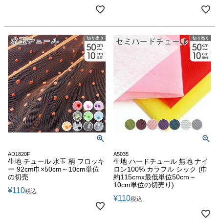
AD1820F
A5035
生地 チュール 水玉 柄 フロッキ
生地 ハードチュール 無地 ナイ
ー 92cm巾×50cm～10cm単位
ロン100% カラフル シック (巾
の切売
約115cmx最低単位50cm～
10cm単位の切売り)
¥
110
税込
¥
110
税込