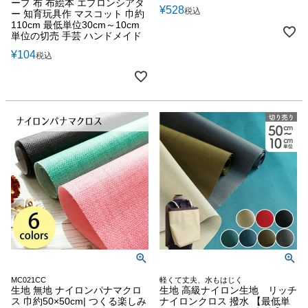
ープ 布 布絵本 エプロンシアタ
¥
528
税込
ー 知育玩具作 マスコット 巾約
110cm 最低単位30cm～10cm
単位の切売 手芸 ハンドメイド
¥
104
税込
MC021CC
軽くて丈夫、水もはじく
生地 無地 ナイロンパナマクロ
生地 高級ナイロン生地 リッチ
ス 巾約50×50cm| つくる楽しみ
ナイロンクロス 撥水 【最低単