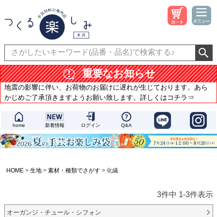
重要なお知らせ
地震の影響に伴い、お荷物のお届けに遅れが生じております。あら
かじめご了承頂きますようお願い致します。詳しくはコチラ⇒
home
新着情報
ログイン
Q&A
HOME
生地
素材・種類でさがす
化繊
3
件中
1
-
3
件表示
オーガンジ・チュール・シフォン