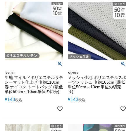
SST03
M298S
生地 マイルドポリエステルサテ
メッシュ生地 ポリエステルスポ
ンーマット仕上げ 巾約110cm
ーツメッシュ 巾約165cm (最低
春 ナイロン トートバッグ (最低
単位50cm～10cm単位の切売
単位50cm～10cm単位の切売)
り)
¥
143
¥
143
税込
税込