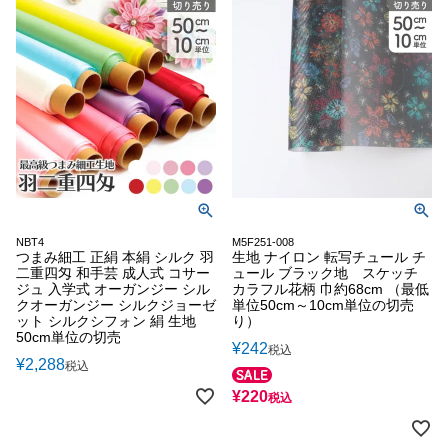
NBT4
M5F251-008
つまみ細工 正絹 本絹 シルク 羽
生地 ナイロン 転写チュール チ
二重四匁 和手芸 成人式 コサー
ュール ブラック地 スケッチ
ジュ 入学式 オーガンジー シル
カラフル花柄 巾約68cm （最低
クオーガンジー シルクジョーゼ
単位50cm～10cm単位の切売
ット シルクシフォン 絹 生地
り）
50cm単位の切売
¥
242
税込
¥
2,288
税込
¥
220
税込