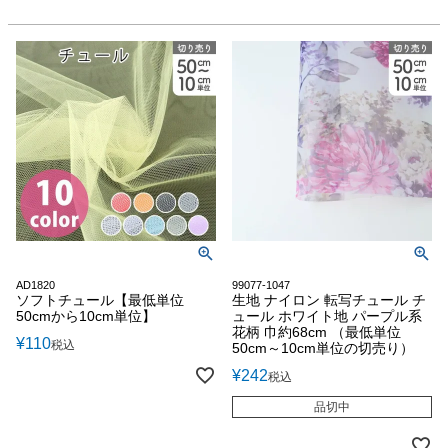
AD1820
99077-1047
ソフトチュール【最低単位
生地 ナイロン 転写チュール チ
50cmから10cm単位】
ュール ホワイト地 パープル系
花柄 巾約68cm （最低単位
¥
110
税込
50cm～10cm単位の切売り）
¥
242
税込
品切中