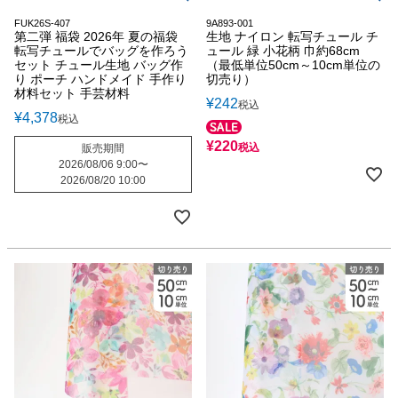
FUK26S-407
9A893-001
第二弾 福袋 2026年 夏の福袋
生地 ナイロン 転写チュール チ
転写チュールでバッグを作ろう
ュール 緑 小花柄 巾約68cm
セット チュール生地 バッグ作
（最低単位50cm～10cm単位の
り ポーチ ハンドメイド 手作り
切売り）
材料セット 手芸材料
¥
242
税込
¥
4,378
税込
¥
220
税込
販売期間
2026/08/06 9:00
〜
2026/08/20 10:00