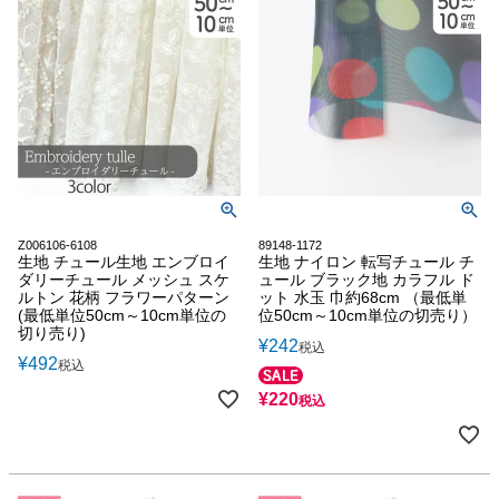
Z006106-6108
89148-1172
生地 チュール生地 エンブロイ
生地 ナイロン 転写チュール チ
ダリーチュール メッシュ スケ
ュール ブラック地 カラフル ド
ルトン 花柄 フラワーパターン
ット 水玉 巾約68cm （最低単
(最低単位50cm～10cm単位の
位50cm～10cm単位の切売り）
切り売り)
¥
242
税込
¥
492
税込
¥
220
税込