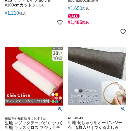
Fab ソフトタイプ 50ｃｍ
95cmx50cm単位
×100cmカットクロス
¥
1,650
税込
¥
1,210
税込
¥
1,485
税込
A10-40-43
布絵本や知育玩具におすすめ
生地 刺しゅう用オーガンジー
生地 マジックテープがくっつく
布 5枚入り | つくる楽しみ
生地 キッズクロス マジックテ