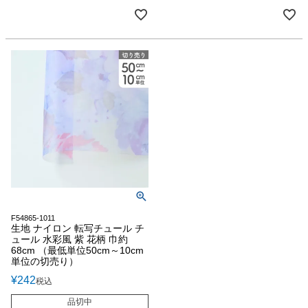
F54865-1011
生地 ナイロン 転写チュール チ
ュール 水彩風 紫 花柄 巾約
68cm （最低単位50cm～10cm
単位の切売り）
¥
242
税込
品切中