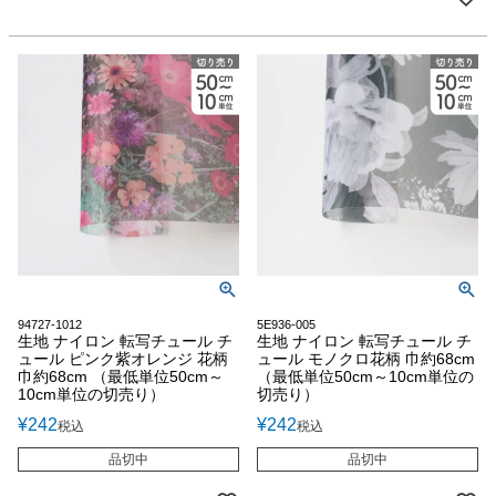
94727-1012
5E936-005
生地 ナイロン 転写チュール チ
生地 ナイロン 転写チュール チ
ュール ピンク紫オレンジ 花柄
ュール モノクロ花柄 巾約68cm
巾約68cm （最低単位50cm～
（最低単位50cm～10cm単位の
10cm単位の切売り）
切売り）
¥
242
¥
242
税込
税込
品切中
品切中