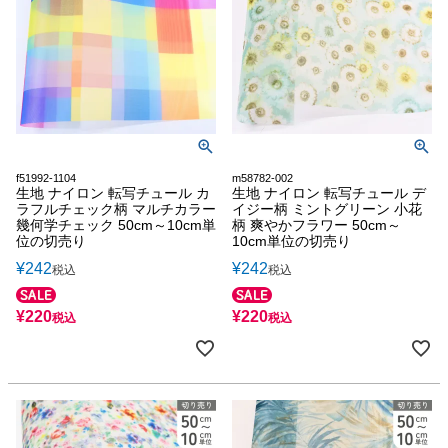
f51992-1104
m58782-002
生地 ナイロン 転写チュール カ
生地 ナイロン 転写チュール デ
ラフルチェック柄 マルチカラー
イジー柄 ミントグリーン 小花
幾何学チェック 50cm～10cm単
柄 爽やかフラワー 50cm～
位の切売り
10cm単位の切売り
¥
242
¥
242
税込
税込
¥
220
¥
220
税込
税込