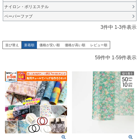
ナイロン・ポリエステル
ペーパーファブ
3
件中
1
-
3
件表示
並び替え
新着順
価格が安い順
価格が高い順
レビュー順
59
件中
1
-
59
件表示