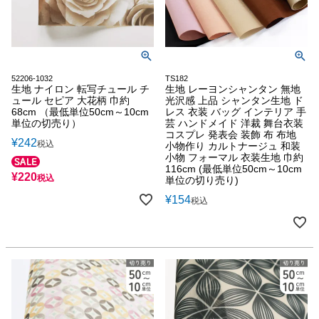
52206-1032
TS182
生地 ナイロン 転写チュール チ
生地 レーヨンシャンタン 無地
ュール セピア 大花柄 巾約
光沢感 上品 シャンタン生地 ド
68cm （最低単位50cm～10cm
レス 衣装 バッグ インテリア 手
単位の切売り）
芸 ハンドメイド 洋裁 舞台衣装
コスプレ 発表会 装飾 布 布地
¥
242
税込
小物作り カルトナージュ 和装
小物 フォーマル 衣装生地 巾約
116cm (最低単位50cm～10cm
¥
220
税込
単位の切り売り)
¥
154
税込