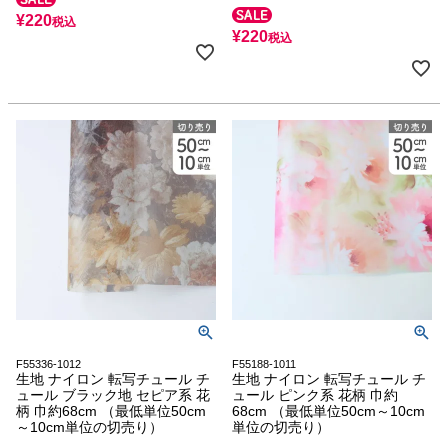
¥
220
税込
¥
220
税込
F55336-1012
F55188-1011
生地 ナイロン 転写チュール チ
生地 ナイロン 転写チュール チ
ュール ブラック地 セピア系 花
ュール ピンク系 花柄 巾約
柄 巾約68cm （最低単位50cm
68cm （最低単位50cm～10cm
～10cm単位の切売り）
単位の切売り）