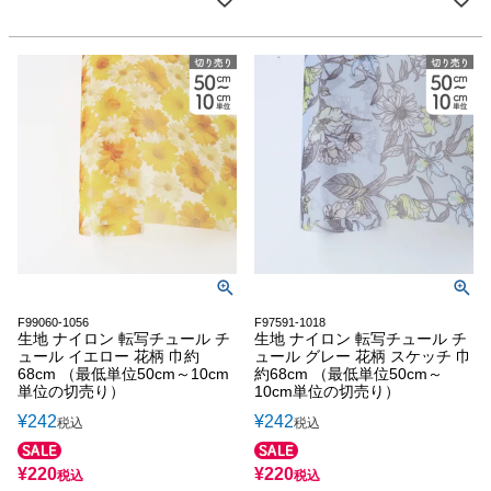
F99060-1056
F97591-1018
生地 ナイロン 転写チュール チ
生地 ナイロン 転写チュール チ
ュール イエロー 花柄 巾約
ュール グレー 花柄 スケッチ 巾
68cm （最低単位50cm～10cm
約68cm （最低単位50cm～
単位の切売り）
10cm単位の切売り）
¥
242
¥
242
税込
税込
¥
220
¥
220
税込
税込