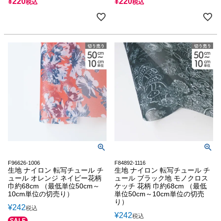
¥
220
¥
220
税込
税込
F96626-1006
F84892-1116
生地 ナイロン 転写チュール チ
生地 ナイロン 転写チュール チ
ュール オレンジ ネイビー花柄
ュール ブラック地 モノクロス
巾約68cm （最低単位50cm～
ケッチ 花柄 巾約68cm （最低
10cm単位の切売り）
単位50cm～10cm単位の切売
り）
¥
242
税込
¥
242
税込