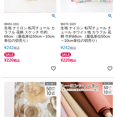
96931-1011
96272-1023
生地 ナイロン 転写チュール カ
生地 ナイロン 転写チュール チ
ラフル 花柄 スケッチ 巾約
ュール ホワイト地 カラフル 花
68cm （最低単位50cm～10cm
柄 巾約68cm （最低単位50cm
単位の切売り）
～10cm単位の切売り）
¥
242
¥
242
税込
税込
¥
220
¥
220
税込
税込