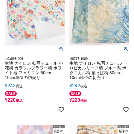
m9a893-006
f98777-1009
生地 ナイロン 転写チュール 小
生地 ナイロン 転写チュール ト
花柄 カラフルフラワー柄 ホワ
ロピカルリーフ柄 ブルー系 ボ
イト地 フェミニン 50cm～
タニカル柄 葉っぱ柄 50cm～
10cm単位の切売り
10cm単位の切売り
¥
242
¥
242
税込
税込
¥
220
¥
220
税込
税込