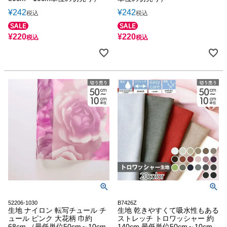
¥
242
¥
242
税込
税込
¥
220
¥
220
税込
税込
52206-1030
B7426Z
生地 ナイロン 転写チュール チ
生地 乾きやすくて吸水性もある
ュール ピンク 大花柄 巾約
ストレッチ トロワッシャー 約
68cm （最低単位50cm～10cm
140cm 最低単位50cm～10cm