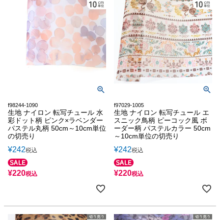
f98244-1090
f97029-1005
生地 ナイロン 転写チュール 水
生地 ナイロン 転写チュール エ
彩ドット柄 ピンク×ラベンダー
スニック鳥柄 ピーコック風 ボ
パステル丸柄 50cm～10cm単位
ーダー柄 パステルカラー 50cm
の切売り
～10cm単位の切売り
¥
242
¥
242
税込
税込
¥
220
¥
220
税込
税込