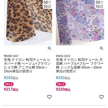
f96330-1017
94631-1014
生地 ナイロン 転写チュール レ
生地 ナイロン 転写チュール 大
オパード柄 ベージュ×ブラウン
花柄 パープル×ブルー フラワー
ヒョウ柄 アニマル柄 50cm～
柄 シックな花柄 50cm～10cm
10cm単位の切売り
単位の切売り
¥
242
¥
242
税込
税込
¥
217
¥
220
税込
税込