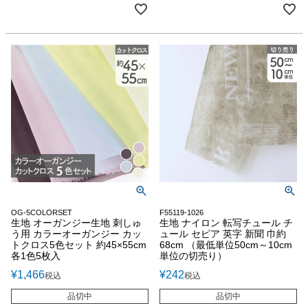
OG-5COLORSET
F55119-1026
生地 オーガンジー生地 刺しゅ
生地 ナイロン 転写チュール チ
う用 カラーオーガンジー カッ
ュール セピア 英字 新聞 巾約
トクロス5色セット 約45×55cm
68cm （最低単位50cm～10cm
各1色5枚入
単位の切売り）
¥
1,466
¥
242
税込
税込
品切中
品切中