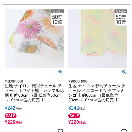
M5E094-058
F98033-1005
生地 ナイロン 転写チュール チ
生地 ナイロン 転写チュール チ
ュール ホワイト地 カラフル花
ュール イエロー ピンクフラミ
柄 巾約68cm （最低単位50cm
ンゴ 巾約68cm （最低単位
～10cm単位の切売り）
50cm～10cm単位の切売り）
¥
242
¥
242
税込
税込
¥
220
¥
220
税込
税込