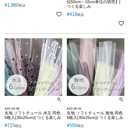
位50cm～10cm単位の切売】|
¥
1,980
税込
つくる楽しみ
¥
418
税込
A10-33-38
A10-26-31
生地 ソフトチュール 水玉 同色
生地 ソフトチュール 無地 同色
5枚入(30x25cm)| つくる楽しみ
5枚入(30x25cm)| つくる楽しみ
¥
715
¥
550
税込
税込