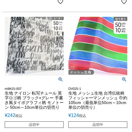
m9l415-007
DV025-1
生地 ナイロン 転写チュール 英
生地 メッシュ生地 台湾伝統柄
字ロゴ柄 ブラック×グレー 手書
フィッシャーマンメッシュ 巾約
き風タイポグラフィ柄 モノトー
105cm（最低単位50cm～10cm
ン 50cm～10cm単位の切売り
単位の切売り）
¥
242
¥
124
税込
税込
品切中
品切中