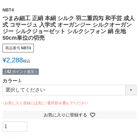
NBT4
つまみ細工 正絹 本絹 シルク 羽二重四匁 和手芸 成人
式 コサージュ 入学式 オーガンジー シルクオーガン
ジー シルクジョーゼット シルクシフォン 絹 生地
50cm単位の切売
商品番号
NBT4
¥
2,288
税込
[
42
ポイント進呈 ]
カラー
-
お気に入りに登録する