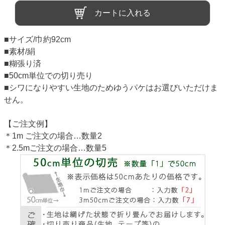
カートに入れる
■サイズ/巾約92cm
■素材/絹
■糊張り済
■50cm単位での切り売り
■シワになりやすい生地のためゆうパケはお選びいただけま
せん。
【ご注文例】
＊1m ご注文の場合…数量2
＊2.5mご注文の場合…数量5