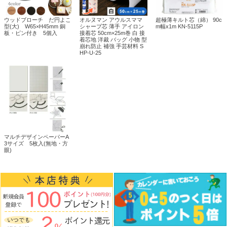
ウッドブローチ だ円よこ
オルヌマン アウルスママ
超極薄キルト芯（綿） 90c
型(大) W65×H45mm 銅
シャープ芯 薄手 アイロン
m幅x1m KN-5115P
板・ピン付き 5個入
接着芯 50cm×25m巻 白 接
着芯地 洋裁 バッグ 小物 型
崩れ防止 補強 手芸材料 S
HP-U-25
マルチデザインペーパーA
3サイズ 5枚入(無地・方
眼)