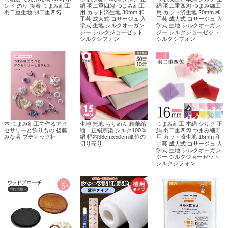
ンド のり 接着 つまみ細工
絹 羽二重四匁 つまみ細工
絹 羽二重四匁 つまみ細工
羽二重生地 羽二重四匁
用 カット済生地 30mm 和
用 カット済生地 20mm 和
手芸 成人式 コサージュ 入
手芸 成人式 コサージュ 入
学式 生地 シルクオーガン
学式 生地 シルクオーガン
ジー シルクジョーゼット
ジー シルクジョーゼット
シルクシフォン
シルクシフォン
本 つまみ細工で作るアク
生地 無地 ちりめん 精華縮
つまみ細工 本絹 シルク 正
セサリーと飾りもの 後藤
緬 正絹京染 シルク100％
絹 羽二重四匁 つまみ細工
みな著 ブティック社
絹 幅約38cmx50cm単位の
用 カット済生地 16mm 和
切り売り
手芸 成人式 コサージュ 入
学式 生地 シルクオーガン
ジー シルクジョーゼット
シルクシフォン