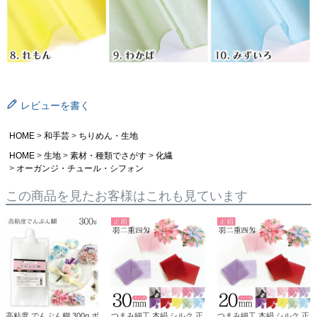
レビューを書く
HOME
和手芸
ちりめん・生地
HOME
生地
素材・種類でさがす
化繊
オーガンジ・チュール・シフォン
この商品を見たお客様はこれも見ています
高粘度 でんぷん糊 300g ボ
つまみ細工 本絹 シルク 正
つまみ細工 本絹 シルク 正