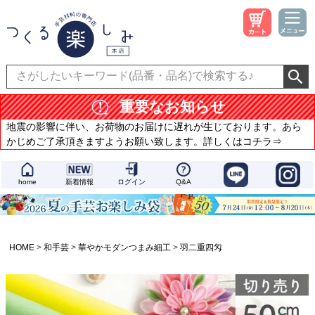
重要なお知らせ
地震の影響に伴い、お荷物のお届けに遅れが生じております。あら
かじめご了承頂きますようお願い致します。詳しくはコチラ⇒
home
新着情報
ログイン
Q&A
HOME
和手芸
華やかモダンつまみ細工
羽二重四匁