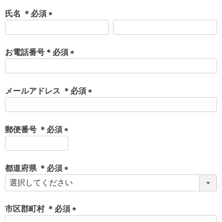
氏名 ＊必須
(
必
須
お電話番号＊必須
)
(
必
須
メールアドレス ＊必須
)
(
必
須
郵便番号 ＊必須
)
(
必
須
都道府県 ＊必須
)
(
必
須
市区郡町村 ＊必須
)