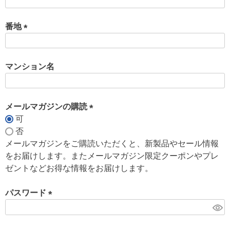
(
必
須
番地
)
(
必
須
マンション名
)
メールマガジンの購読
可
(
否
必
メールマガジンをご購読いただくと、新製品やセール情報
須
をお届けします。またメールマガジン限定クーポンやプレ
)
ゼントなどお得な情報をお届けします。
パスワード
(
必