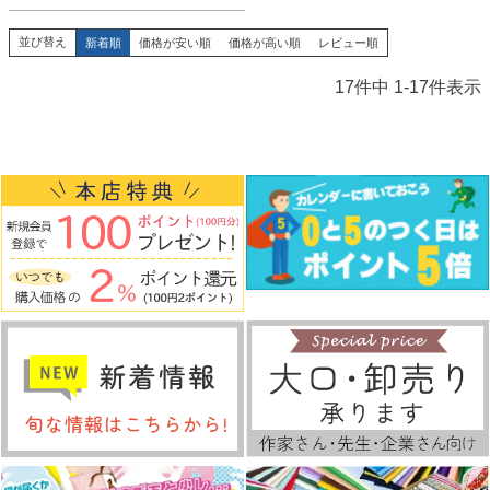
並び替え
新着順
価格が安い順
価格が高い順
レビュー順
17
件中
1
-
17
件表示