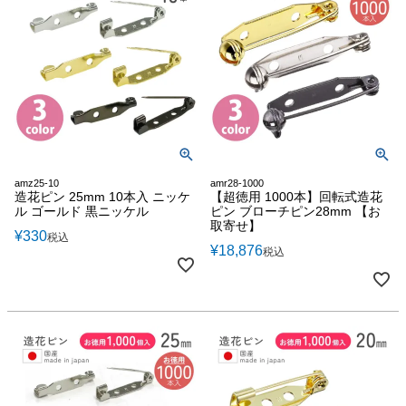
amz25-10
amr28-1000
造花ピン 25mm 10本入 ニッケ
【超徳用 1000本】回転式造花
ル ゴールド 黒ニッケル
ピン ブローチピン28mm 【お
取寄せ】
¥
330
税込
¥
18,876
税込