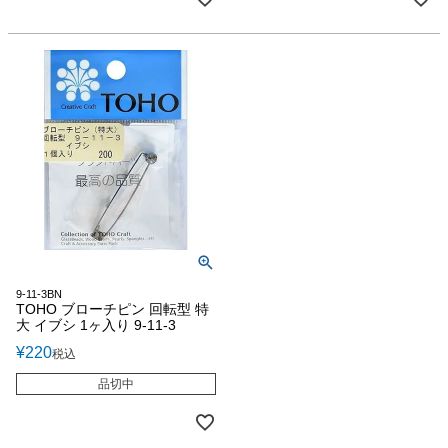
9-11-3BN
TOHO ブローチピン 回転型 特
大 イブシ 1ヶ入り 9-11-3
¥
220
税込
品切中