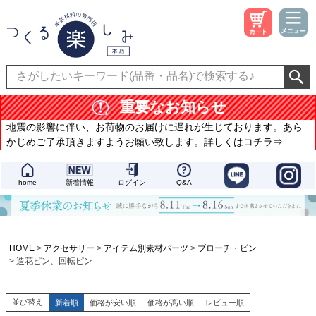
重要なお知らせ
地震の影響に伴い、お荷物のお届けに遅れが生じております。あら
かじめご了承頂きますようお願い致します。詳しくはコチラ⇒
home
新着情報
ログイン
Q&A
HOME
アクセサリー
アイテム別素材パーツ
ブローチ・ピン
造花ピン、回転ピン
並び替え
新着順
価格が安い順
価格が高い順
レビュー順