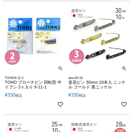
TOHO9-11-1
amz30-10
TOHO ブローチピン 回転型 中
造花ピン 30mm 10本入 ニッケ
イブシ 2ヶ入り 9-11-1
ル ゴールド 黒ニッケル
¥
330
¥
330
税込
税込