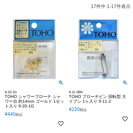
17
件中
1
-
17
件表示
9-20-1G
9-11-2BN
TOHO シャワーブローチ シャ
TOHO ブローチピン 回転型 大
ワー台 約14mm ゴールド 1セッ
イブシ 1ヶ入り 9-11-2
ト入り 9-20-1G
¥
220
税込
¥
440
税込