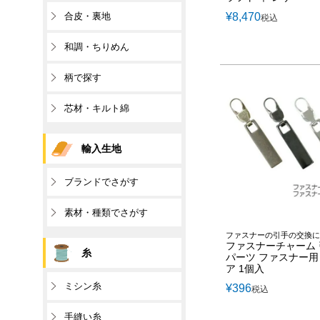
合皮・裏地
¥
8,470
税込
和調・ちりめん
柄で探す
芯材・キルト綿
輸入生地
ブランドでさがす
素材・種類でさがす
ファスナーの引手の交換に
ファスナーチャーム
糸
パーツ ファスナー用
ア 1個入
ミシン糸
¥
396
税込
手縫い糸