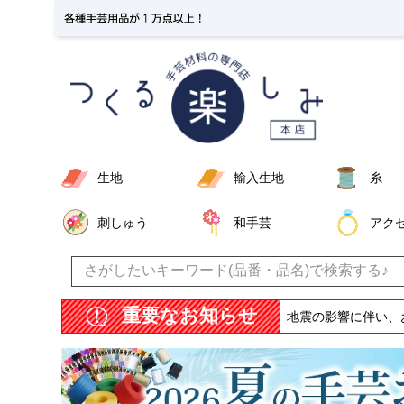
生地
輸入生地
糸
刺しゅう
和手芸
アク
重要なお知らせ
地震の影響に伴い、