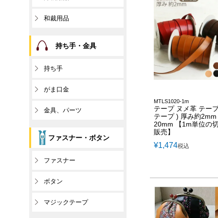
和裁用品
持ち手・金具
持ち手
がま口金
MTLS1020-1m
テープ ヌメ革 テープ 
金具、パーツ
テープ ) 厚み約2mm
20mm 【1m単位の
販売】
ファスナー・ボタン
¥
1,474
税込
ファスナー
ボタン
マジックテープ