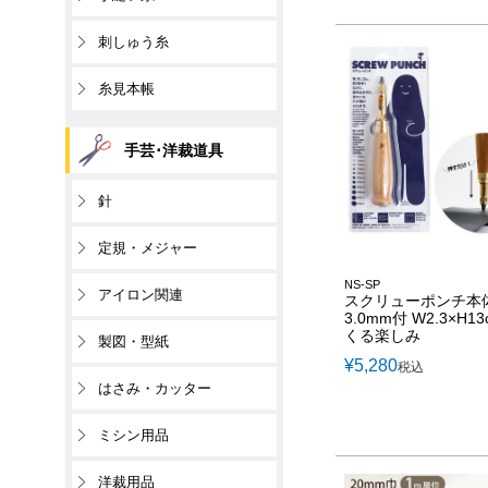
刺しゅう糸
糸見本帳
手芸･洋裁道具
針
定規・メジャー
NS-SP
アイロン関連
スクリューポンチ本
3.0mm付 W2.3×H13
くる楽しみ
製図・型紙
¥
5,280
税込
はさみ・カッター
ミシン用品
洋裁用品