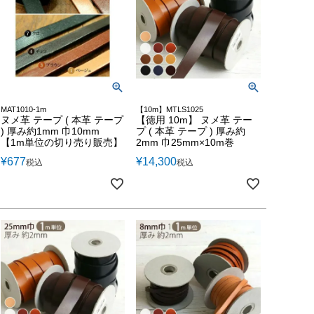
MAT1010-1m
【10m】MTLS1025
ヌメ革 テープ ( 本革 テープ
【徳用 10m】 ヌメ革 テー
) 厚み約1mm 巾10mm
プ ( 本革 テープ ) 厚み約
【1m単位の切り売り販売】
2mm 巾25mm×10m巻
¥
677
¥
14,300
税込
税込