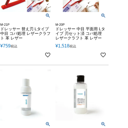
M-21P
M-20P
ドレッサー 替え刃 Lタイプ
ドレッサー 中目 平面用 Lタ
中目 コバ処理 レザークラフ
イプ 刃セット済 コバ処理
ト 革 レザー
レザークラフト 革 レザー
¥
759
¥
1,518
税込
税込