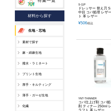
S-11P
ドレッサー 替え刃 
中目 コバ処理 レザ
材料から探す
ト 革 レザー
¥
506
税込
生地・芯地
素材で探す
麻・綿麻生地
撥水・ラミネート
プリント生地
厚手・キルティング
薄手・ガーゼ生地
YNT-THINNER
コバ仕上げ剤 コバ処
化繊
剤 ティナ― 250ml
ラフト 革 レザー