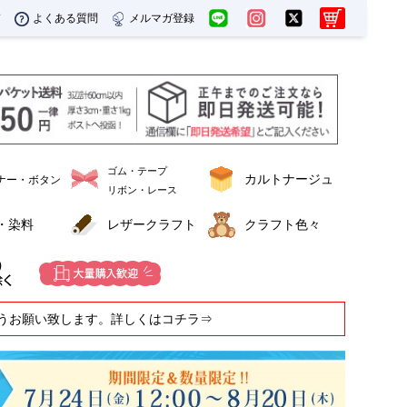
ド
よくある質問
メルマガ登録
ゴム・テープ
カルトナージュ
ナー・ボタン
リボン・レース
・染料
レザークラフト
クラフト色々
うお願い致します。詳しくはコチラ⇒