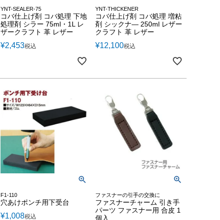
YNT-SEALER-75
YNT-THICKENER
コバ仕上げ剤 コバ処理 下地
コバ仕上げ剤 コバ処理 増粘
処理剤 シラー 75ml・1L レ
剤 シックナ― 250ml レザー
ザークラフト 革 レザー
クラフト 革 レザー
¥
2,453
¥
12,100
税込
税込
F1-110
ファスナーの引手の交換に
穴あけポンチ用下受台
ファスナーチャーム 引き手
パーツ ファスナー用 合皮 1
¥
1,008
税込
個入