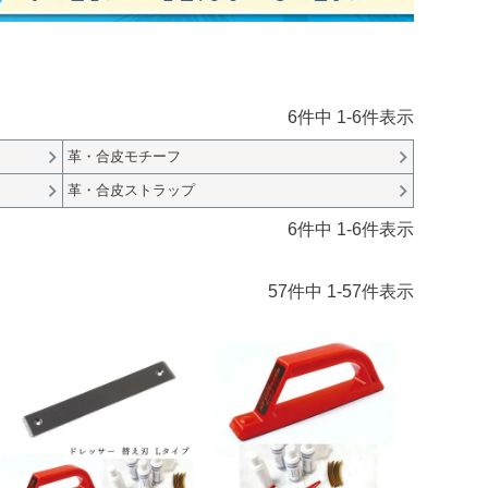
6
件中
1
-
6
件表示
革・合皮モチーフ
革・合皮ストラップ
6
件中
1
-
6
件表示
57
件中
1
-
57
件表示