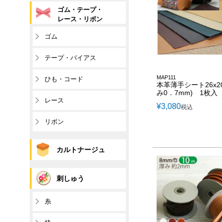
ゴム・テープ・
レース・リボン
ゴム
テープ・バイアス
MAP111
ひも・コード
本革薄手シート26x20
み0．7mm) 1枚入
レース
¥
3,080
税込
リボン
カルトナージュ
刺しゅう
糸