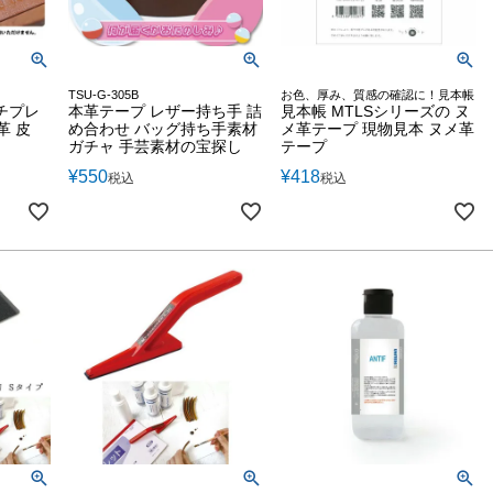
TSU-G-305B
お色、厚み、質感の確認に！見本帳
チプレ
本革テープ レザー持ち手 詰
見本帳 MTLSシリーズの ヌ
革 皮
め合わせ バッグ持ち手素材
メ革テープ 現物見本 ヌメ革
ガチャ 手芸素材の宝探し
テープ
¥
550
¥
418
税込
税込