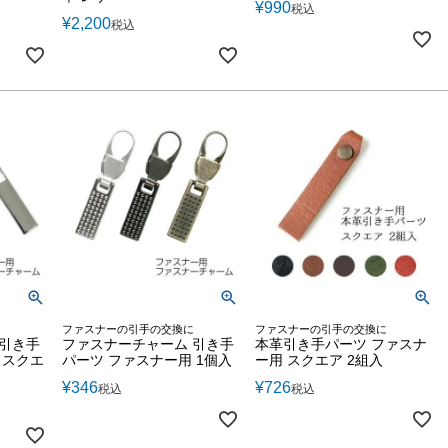
¥
990
税込
¥
2,200
税込
ファスナーの引手の交換に
ファスナーの引手の交換に
 引き手
ファスナーチャーム 引き手
本革引き手パーツ ファスナ
 スクエ
パーツ ファスナー用 1個入
ー用 スクエア 2組入
¥
346
¥
726
税込
税込