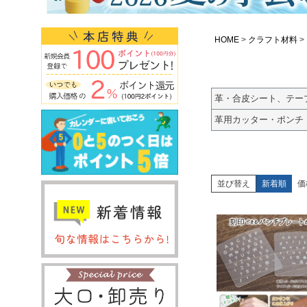
HOME
クラフト材料
革・合皮シート、テー
革用カッター・ポンチ
並び替え
新着順
価