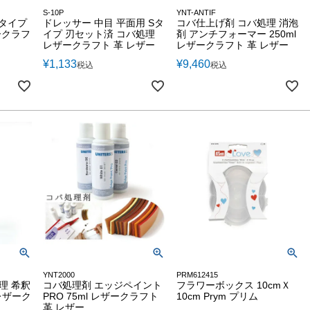
S-10P
YNT-ANTIF
Sタイプ
ドレッサー 中目 平面用 Sタ
コバ仕上げ剤 コバ処理 消泡
ークラフ
イプ 刃セット済 コバ処理
剤 アンチフォーマー 250ml
レザークラフト 革 レザー
レザークラフト 革 レザー
¥
1,133
¥
9,460
税込
税込
YNT2000
PRM612415
理 希釈
コバ処理剤 エッジペイント
フラワーボックス 10cmＸ
 レザーク
PRO 75ml レザークラフト
10cm Prym プリム
革 レザー