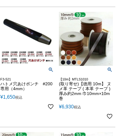
F3-521
【10m】MTLS1010
ハトメ穴あけポンチ #200
(取り寄せ)【徳用 10m】 ヌ
専用（4mm）
メ革 テープ ( 本革 テープ )
厚み約2mm 巾10mm×10m
¥
1,650
税込
巻
¥
6,930
税込