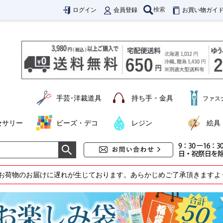
検索
ログイン
会員登録
お買い物ガイ
手芸･洋裁道具
持ち手・金具
ファス
セサリー
ビーズ・デコ
レジン
絵具
お荷物のお届けに遅れが生じております。あらかじめご了承頂きますよ