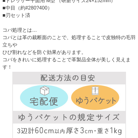
■ドレッサー平面用 M型 （研磨サイズ24×152mm）
■中目（約#280?400）
■刃セット済
コバ処理とは…
コバとは革の裁断面のことで、処理することで皮独特の毛羽
立ちや
ひび割れなどを防ぐ効果があります。
コバをきれいに処理することで革製品全体が美しく見えま
す！