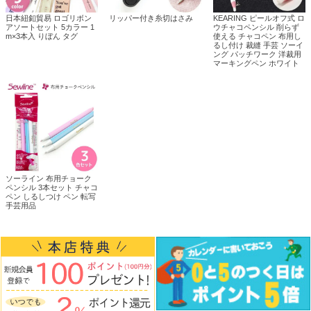
日本紐釦貿易 ロゴリボン
リッパー付き糸切はさみ
KEARING ピールオフ式 ロ
アソートセット 5カラー 1
ウチャコペンシル 削らず
m×3本入 りぼん タグ
使える チャコペン 布用し
るし付け 裁縫 手芸 ソーイ
ング パッチワーク 洋裁用
マーキングペン ホワイト
ソーライン 布用チョーク
ペンシル 3本セット チャコ
ペン しるしつけ ペン 転写
手芸用品