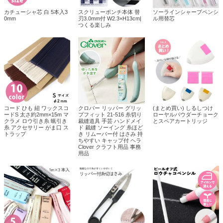
カチューシャ芯 白 5本入3
スクリューポンチ本体 替
ソーラインシャープペンシ
0mm
刃3.0mm付 W2.3×H13cm|
ル用替芯
つくる楽しみ
コード ひも 紐 ワックスコ
クロバー リッパー グリッ
(まとめ買い) しるしつけ
ードS 太さ約2mm×15m マ
プフィット 21-516 糸切り
ローヤルパウダーチョーク
クラメ ロウ引き糸 蝋引き
裁縫道具 手芸 ハンドメイ
とスペアカートリッジ
糸 アクセサリー がま口 ス
ド 裁縫 ソーイング 糸ほど
トラップ
き リムーバー付 はさみ 持
ちやすい キャップ付 ヘラ
Clover クラフト用品 事務
用品