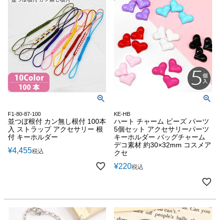
F1-80-87-100
KE-HB
並つぼ根付 カン無し根付 100本
ハート チャーム ビーズ パーツ
入 ストラップ アクセサリー 根
5個セット アクセサリーパーツ
付 キーホルダー
キーホルダー バッグチャーム
デコ素材 約30×32mm コスメア
¥
4,455
税込
クセ
¥
220
税込