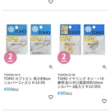
TOHO6-14-3
TOHO9-12-20
TOHO カブトピン 長さ約6cm
TOHO イヤリング ネジ・バネ
シルバー 1ヶ入り 6-14-3S
兼用 貼り付け面直径約10mm
シルバー 1組入り 9-12-20S
¥
308
税込
¥
385
税込