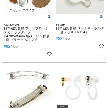
A22-200-203
BS-28P
日本紐釦貿易 ウッドブローチ
日本紐釦貿易 リールキーホルダ
スカラップタイプ
ー 金メッキ TN11-G
H47×W35mm 銅板・ピン付き
¥
836
税込
1個 ブラック A22-203
¥
924
税込