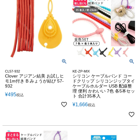
CL57-932
KE-ZP-MIX
Clover アジアン結美 お試しヒ
シリコン ケーブルバンド コー
モ1m付き B みょうが結び 57-
ドクリップ シリコンジップタイ
932
ケーブルホルダー USB 配線整
理 便利 かわいい 7色 各5本セッ
¥
495
税込
ト 合計35本入
¥
1,666
税込