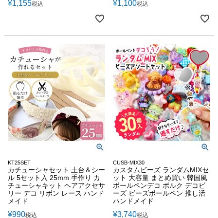
¥
1,155
¥
1,100
税込
税込
KT25SET
CUSB-MIX30
カチューシャセット 土台＆シー
カスタムビーズ ランダムMIXセ
ル 5セット入 25mm 手作り カ
ット 大容量 まとめ買い 韓国風
チューシャキット ヘアアクセサ
ボールペンデコ ボルク デコビ
リー デコ リボン レース ハンド
ーズ ビーズボールペン 推し活
メイド
ハンドメイド
¥
990
¥
3,740
税込
税込