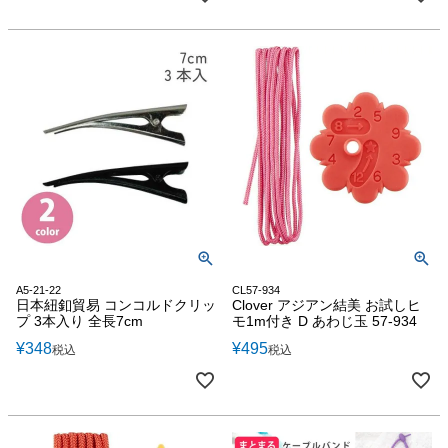
A5-21-22
CL57-934
日本紐釦貿易 コンコルドクリッ
Clover アジアン結美 お試しヒ
プ 3本入り 全長7cm
モ1m付き D あわじ玉 57-934
¥
348
¥
495
税込
税込