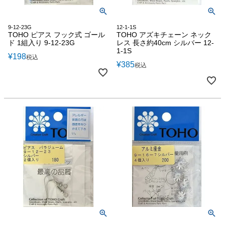
9-12-23G
12-1-1S
TOHO ピアス フック式 ゴール
TOHO アズキチェーン ネック
ド 1組入り 9-12-23G
レス 長さ約40cm シルバー 12-
1-1S
¥
198
税込
¥
385
税込