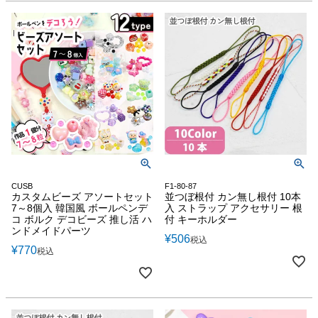
CUSB
F1-80-87
カスタムビーズ アソートセット
並つぼ根付 カン無し根付 10本
7～8個入 韓国風 ボールペンデ
入 ストラップ アクセサリー 根
コ ボルク デコビーズ 推し活 ハ
付 キーホルダー
ンドメイドパーツ
¥
506
税込
¥
770
税込