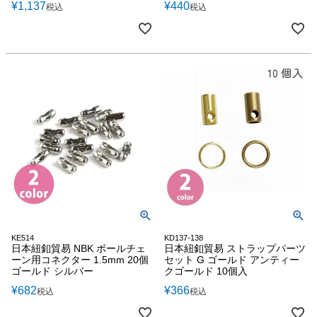
¥
1,137
¥
440
税込
税込
KE514
KD137-138
日本紐釦貿易 NBK ボールチェ
日本紐釦貿易 ストラップパーツ
ーン用コネクター 1.5mm 20個
セット G ゴールド アンティー
ゴールド シルバー
クゴールド 10個入
¥
682
¥
366
税込
税込