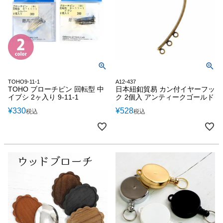
TOHO9-11-1
A12-437
TOHO ブローチピン 回転型 中
日本紐釦貿易 カン付イヤーフッ
イブシ 2ヶ入り 9-11-1
ク 2個入 アンティークゴールド
¥
330
¥
528
税込
税込