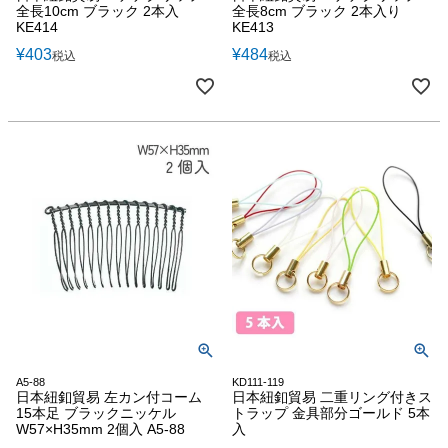
全長10cm ブラック 2本入
全長8cm ブラック 2本入り
KE414
KE413
¥
403
¥
484
税込
税込
A5-88
KD111-119
日本紐釦貿易 左カン付コーム
日本紐釦貿易 二重リング付きス
15本足 ブラックニッケル
トラップ 金具部分ゴールド 5本
W57×H35mm 2個入 A5-88
入