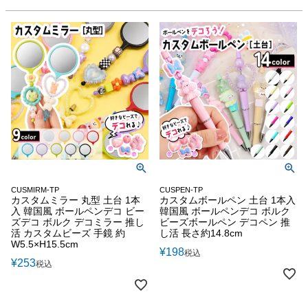
CUSMIRM-TP
CUSPEN-TP
カスタムミラー 丸型 土台 1本
カスタムボールペン 土台 1本入
入 韓国風 ボールペンデコ ビー
韓国風 ボールペンデコ ボルク
ズデコ ボルク デコミラー 推し
ビーズボールペン デコペン 推
活 カスタムビーズ 手鏡 約
し活 長さ約14.8cm
W5.5×H15.5cm
¥
198
税込
¥
253
税込