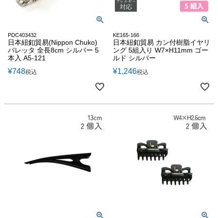
PDC403432
KE165-166
日本紐釦貿易(Nippon Chuko)
日本紐釦貿易 カン付樹脂イヤリ
バレッタ 全長8cm シルバー 5
ング 5組入り W7×H11mm ゴー
本入 A5-121
ルド シルバー
¥
748
¥
1,246
税込
税込