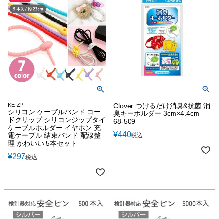
KE-ZP
Clover つけるだけ消臭&抗菌 消
シリコン ケーブルバンド コー
臭キーホルダー 3cm×4.4cm
ドクリップ シリコンジップタイ
68-509
ケーブルホルダー イヤホン 充
¥
440
電ケーブル 結束バンド 配線整
税込
理 かわいい 5本セット
¥
297
税込