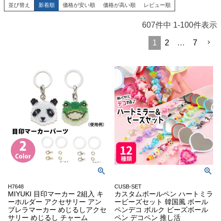
並び替え
新着順
価格が安い順
価格が高い順
レビュー順
607
件中
1
-
100
件表示
1
2
…
7
H7648
CUSB-SET
MIYUKI 目印マーカー 2組入 キ
カスタムボールペン ハートミラ
ーホルダー アクセサリー アン
ービーズセット 韓国風 ボール
ブレラマーカー めじるしアクセ
ペンデコ ボルク ビーズボール
サリー めじるし チャーム
ペン デコペン 推し活