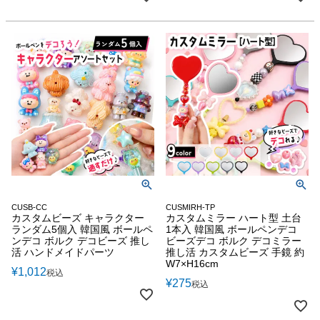
CUSB-CC
CUSMIRH-TP
カスタムビーズ キャラクター
カスタムミラー ハート型 土台
ランダム5個入 韓国風 ボールペ
1本入 韓国風 ボールペンデコ
ンデコ ボルク デコビーズ 推し
ビーズデコ ボルク デコミラー
活 ハンドメイドパーツ
推し活 カスタムビーズ 手鏡 約
W7×H16cm
¥
1,012
税込
¥
275
税込