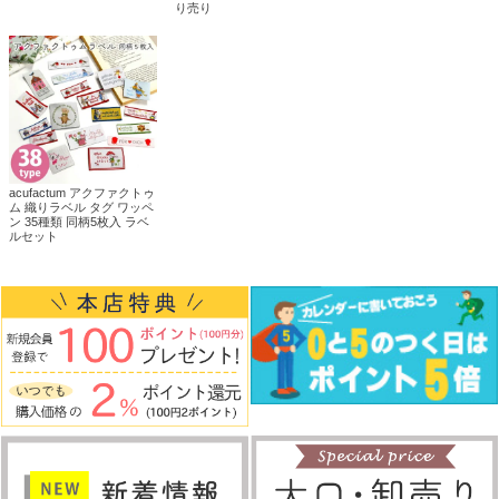
り売り
acufactum アクファクトゥ
ム 織りラベル タグ ワッペ
ン 35種類 同柄5枚入 ラベ
ルセット