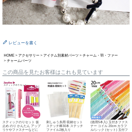
レビューを書く
HOME
アクセサリー
アイテム別素材パーツ
チャーム・羽・ファー
チャームパーツ
この商品を見たお客様はこれも見ています
スティックのりセット 仮
刺しゅう糸用 収納セット
(徳用5本入) 玉付きファス
止め のり かんたん アップ
ステッチ棒30本 ステッチ
ナー コイル 20cm カラフ
リケやファスナーなどに
ファイル2枚入り
ル/シック (セット) 玉付フ