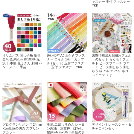
ァスナー 玉付 ファスナー
YKK
オリムパス 刺し子糸 単色
(徳用5本入) 玉付きファス
図案印刷済み刺繍用フェル
全40色 約20m 綿100% 光
ナー コイル 14cm カラフ
トのセット らくちくフェ
沢 日本製 花ふきん 刺繍 ハ
ル (セット) 玉付ファスナ
ルト ビーズブローチ ブロ
ンドメイド 手芸
ー 玉付 ファスナー YKK
ーチ ビーズ刺しゅう 刺し
ゅう 猫 バレエ パリ ネコ
スイーツ くま
グログランリボン 巾24mm
生地 二越ちりめん レーヨ
デザイントレースシート＆
×1m単位の切売 スプリン
ン縮緬 京友禅 ぼかし
チャコペンセット
グカラー
幅約74cmx50cm単位の切