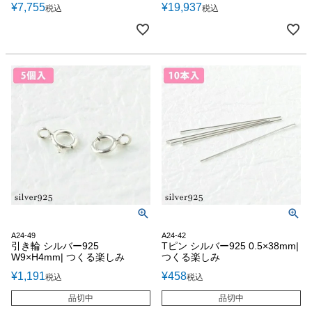
¥
7,755
¥
19,937
税込
税込
A24-49
A24-42
引き輪 シルバー925
Tピン シルバー925 0.5×38mm|
W9×H4mm| つくる楽しみ
つくる楽しみ
¥
1,191
¥
458
税込
税込
品切中
品切中