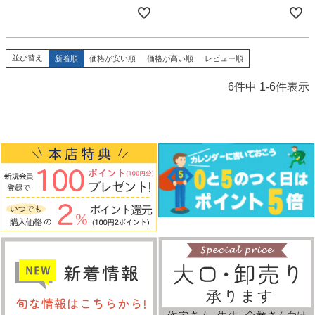
並び替え
新着順
価格が安い順
価格が高い順
レビュー順
6
件中
1
-
6
件表示