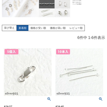
並び替え
新着順
価格が安い順
価格が高い順
レビュー順
6
件中
1
-
6
件表示
A24-57
A24-40