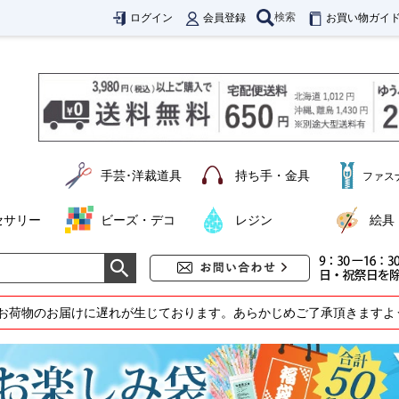
検索
ログイン
会員登録
お買い物ガイ
手芸･洋裁道具
持ち手・金具
ファス
セサリー
ビーズ・デコ
レジン
絵具
お荷物のお届けに遅れが生じております。あらかじめご了承頂きますよ