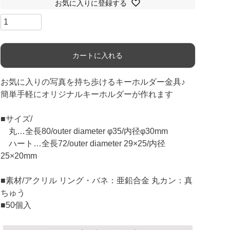
お気に入りに登録する
カートに入れる
お気に入りの写真を持ち歩けるキーホルダー金具♪
簡単手軽にオリジナルキーホルダーが作れます
■サイズ/
丸…全長80/outer diameter φ35/内径φ30mm
ハート…全長72/outer diameter 29×25/内径
25×20mm
■素材/アクリル リング・バネ：亜鉛合金 丸カン：真
ちゅう
■50個入