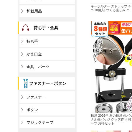
キーホルダー ストラップ チャ
m 10個入| つくる楽しみ 
和裁用品
持ち手・金具
持ち手
がま口金
金具、パーツ
ファスナー・ボタン
ファスナー
ボタン
福袋 2026年 夏の福袋 缶
ナル缶バッジ グッズ作り 推
マジックテープ
ーツ お得セット