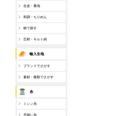
合皮・裏地
和調・ちりめん
柄で探す
芯材・キルト綿
輸入生地
ブランドでさがす
素材・種類でさがす
糸
ミシン糸
手縫い糸