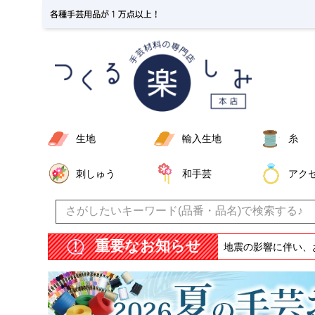
生地
輸入生地
糸
刺しゅう
和手芸
アク
重要なお知らせ
地震の影響に伴い、