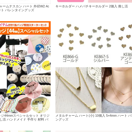
ームナスカン ハート 外径W2.4c
キーホルダー ハメパチキーホルダー 2個入 推し活
ハート バレンタイングッズ
バッジ44mmスペシャルセット オリジ
メタルチャーム ハート(小) 10個入 5×4mm ハート 
し活 ハンドメイド 手作り 材料 パ
ングッズ