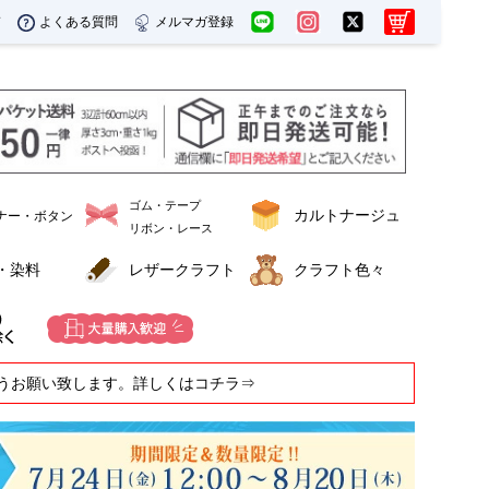
ド
よくある質問
メルマガ登録
ゴム・テープ
カルトナージュ
ナー・ボタン
リボン・レース
・染料
レザークラフト
クラフト色々
うお願い致します。詳しくはコチラ⇒