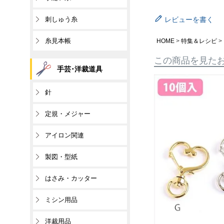
刺しゅう糸
レビューを書く
糸見本帳
HOME
特集＆レシピ
この商品を見た
手芸･洋裁道具
針
定規・メジャー
アイロン関連
製図・型紙
はさみ・カッター
ミシン用品
洋裁用品