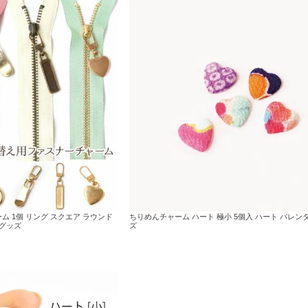
 1個 リング スクエア ラウンド
ちりめんチャーム ハート 極小 5個入 ハート バレン
ングッズ
ズ