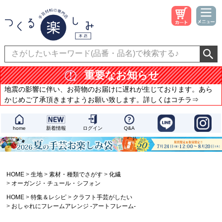
重要なお知らせ
地震の影響に伴い、お荷物のお届けに遅れが生じております。あら
かじめご了承頂きますようお願い致します。詳しくはコチラ⇒
home
新着情報
ログイン
Q&A
HOME
生地
素材・種類でさがす
化繊
オーガンジ・チュール・シフォン
HOME
特集＆レシピ
クラフト手芸がしたい
おしゃれにフレームアレンジ -アートフレーム-