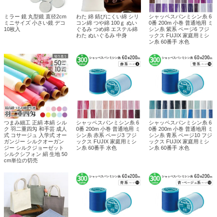
ミラー 鏡 丸型鏡 直径2cm
わた 綿 錆びにくい綿 シリ
シャッペスパンミシン糸 6
ミニサイズ 小さい鏡 デコ
コン綿 つや綿 100ｇ ぬい
0番 200m 小巻 普通地用 ミ
10枚入
ぐるみ つめ綿 エステル綿
シン糸 紫系 ページ6 フジ
わた ぬいぐるみ 中身
ックス FUJIX 家庭用ミシ
ン糸 60番手 水色
つまみ細工 正絹 本絹 シル
シャッペスパンミシン糸 6
シャッペスパンミシン糸 6
ク 羽二重四匁 和手芸 成人
0番 200m 小巻 普通地用 ミ
0番 200m 小巻 普通地用 ミ
式 コサージュ 入学式 オー
シン糸 赤系 ページ3 フジ
シン糸 青系 ページ10 フジ
ガンジー シルクオーガン
ックス FUJIX 家庭用ミシ
ックス FUJIX 家庭用ミシ
ジー シルクジョーゼット
ン糸 60番手 水色
ン糸 60番手 水色
シルクシフォン 絹 生地 50
cm単位の切売