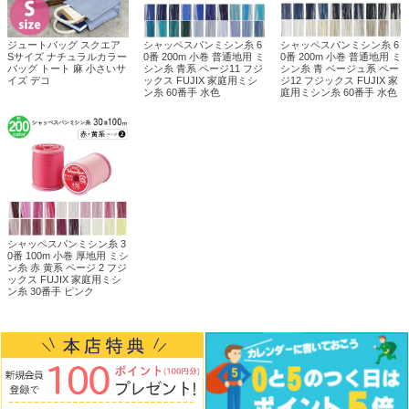
ジュートバッグ スクエア
シャッペスパンミシン糸 6
シャッペスパンミシン糸 6
Sサイズ ナチュラルカラー
0番 200m 小巻 普通地用 ミ
0番 200m 小巻 普通地用 ミ
バッグ トート 麻 小さいサ
シン糸 青系 ページ11 フジ
シン糸 青 ベージュ系 ペー
イズ デコ
ックス FUJIX 家庭用ミシ
ジ12 フジックス FUJIX 家
ン糸 60番手 水色
庭用ミシン糸 60番手 水色
シャッペスパンミシン糸 3
0番 100m 小巻 厚地用 ミシ
ン糸 赤 黄系 ページ 2 フジ
ックス FUJIX 家庭用ミシ
ン糸 30番手 ピンク