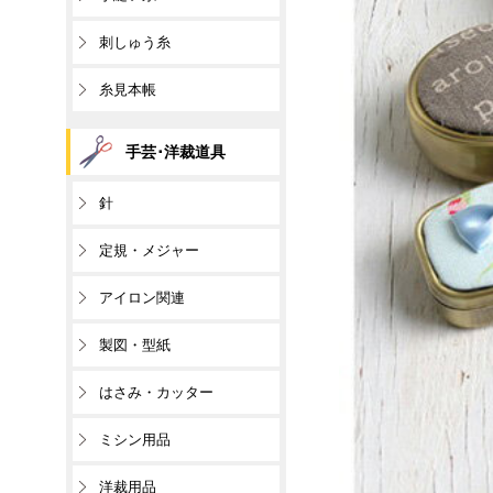
刺しゅう糸
糸見本帳
手芸･洋裁道具
針
定規・メジャー
アイロン関連
製図・型紙
はさみ・カッター
ミシン用品
洋裁用品