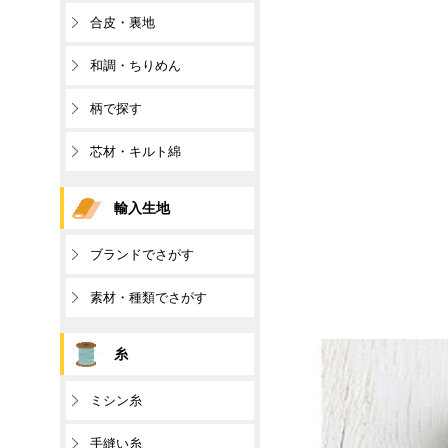
合皮・裏地
和調・ちりめん
柄で探す
芯材・キルト綿
輸入生地
ブランドでさがす
素材・種類でさがす
糸
ミシン糸
手縫い糸