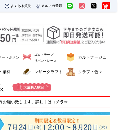
ド
よくある質問
メルマガ登録
ゴム・テープ
カルトナージュ
ナー・ボタン
リボン・レース
・染料
レザークラフト
クラフト色々
うお願い致します。詳しくはコチラ⇒