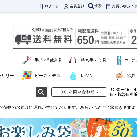
検索
ログイン
会員登録
お買い物ガイ
手芸･洋裁道具
持ち手・金具
ファス
セサリー
ビーズ・デコ
レジン
絵具
お荷物のお届けに遅れが生じております。あらかじめご了承頂きますよ