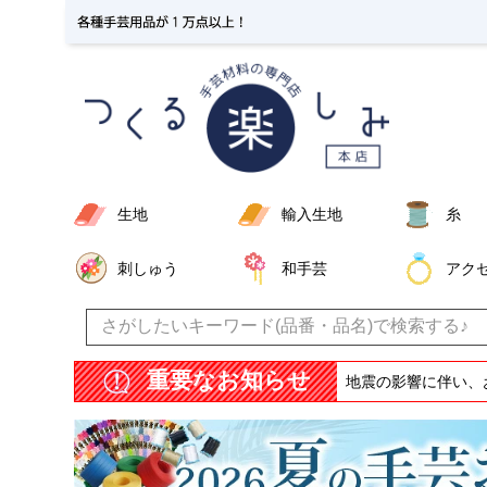
生地
輸入生地
糸
刺しゅう
和手芸
アク
重要なお知らせ
地震の影響に伴い、