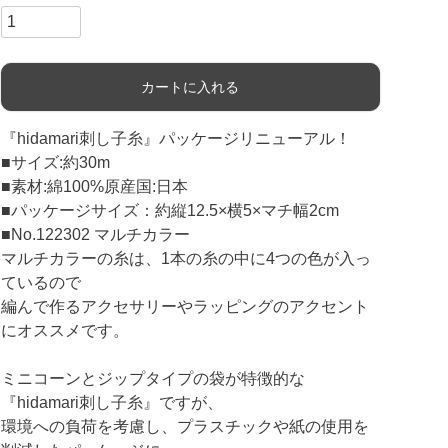
カートに入れる
『hidamari刺し子糸』パッケージリニューアル！
■サイズ:約30m
■素材:綿100%原産国:日本
■パッケージサイズ：約縦12.5×横5×マチ幅2cm
■No.122302 マルチカラー
マルチカラーの糸は、1本の糸の中に4つの色が入っ
ているので
編んで作るアクセサリーやラッピングのアクセント
にオススメです。
ミニコーンとジップタイプの袋が特徴的な
『hidamari刺し子糸』ですが、
環境への負荷を考慮し、プラスチックや紙の使用を