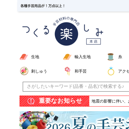
生地
輸入生地
糸
刺しゅう
和手芸
アク
重要なお知らせ
地震の影響に伴い、