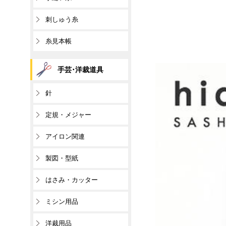
刺しゅう糸
糸見本帳
手芸･洋裁道具
針
定規・メジャー
アイロン関連
製図・型紙
はさみ・カッター
ミシン用品
洋裁用品