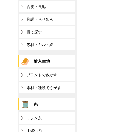
合皮・裏地
和調・ちりめん
柄で探す
芯材・キルト綿
輸入生地
ブランドでさがす
素材・種類でさがす
糸
ミシン糸
手縫い糸