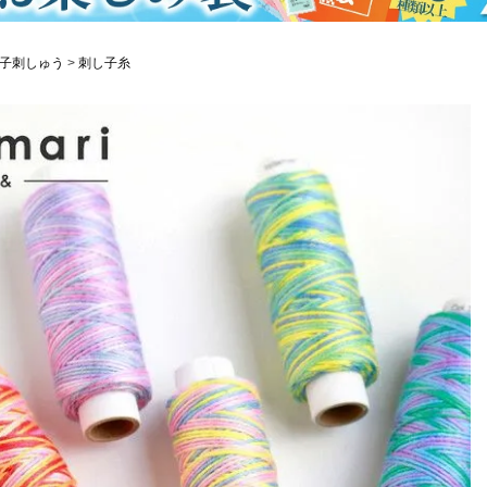
子刺しゅう
刺し子糸