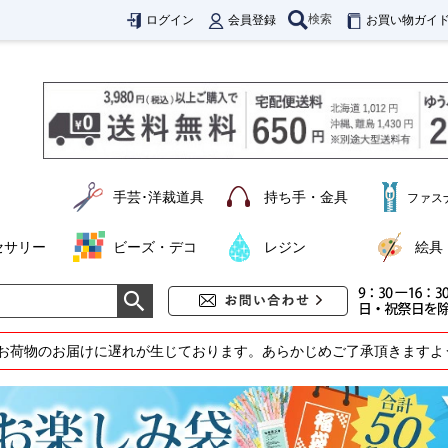
検索
ログイン
会員登録
お買い物ガイ
手芸･洋裁道具
持ち手・金具
ファス
セサリー
ビーズ・デコ
レジン
絵具
お荷物のお届けに遅れが生じております。あらかじめご了承頂きますよ