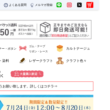
ド
よくある質問
メルマガ登録
ゴム・テープ
カルトナージュ
ナー・ボタン
リボン・レース
・染料
レザークラフト
クラフト色々
うお願い致します。詳しくはコチラ⇒