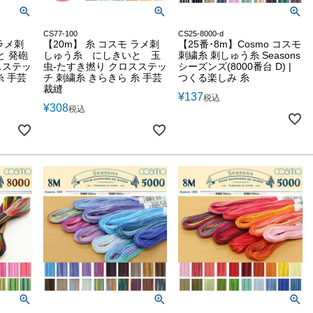
CS77-100
CS25-8000-d
 ラメ刺
【20m】 糸 コスモ ラメ刺
【25番･8m】Cosmo コスモ
と 発砲
しゅう糸 にしきいと 玉
刺繍糸 刺しゅう糸 Seasons
スステッ
虫-たすき撚り クロスステッ
シーズンズ(8000番台 D) |
糸 手芸
チ 刺繍糸 きらきら 糸 手芸
つくる楽しみ 糸
裁縫
¥
137
税込
¥
308
税込