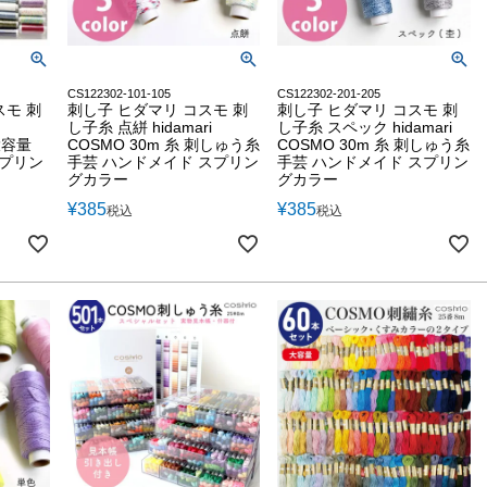
CS122302-101-105
CS122302-201-205
スモ 刺
刺し子 ヒダマリ コスモ 刺
刺し子 ヒダマリ コスモ 刺
し子糸 点絣 hidamari
し子糸 スペック hidamari
 大容量
COSMO 30m 糸 刺しゅう糸
COSMO 30m 糸 刺しゅう糸
スプリン
手芸 ハンドメイド スプリン
手芸 ハンドメイド スプリン
グカラー
グカラー
¥
385
¥
385
税込
税込