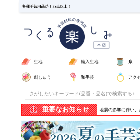
生地
輸入生地
糸
刺しゅう
和手芸
アク
重要なお知らせ
地震の影響に伴い、