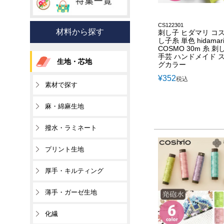
CS122301
材料から探す
刺し子 ヒダマリ コス
し子糸 単色 hidamar
COSMO 30m 糸 
手芸 ハンドメイド 
生地・芯地
グカラー
¥
352
税込
素材で探す
麻・綿麻生地
撥水・ラミネート
プリント生地
厚手・キルティング
薄手・ガーゼ生地
化繊