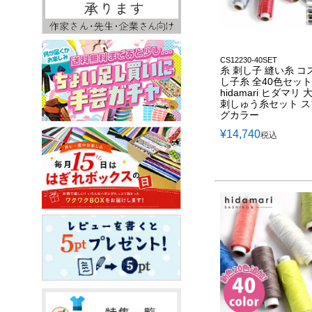
CS12230-40SET
糸 刺し子 縫い糸 コ
し子糸 全40色セット
hidamari ヒダマリ
刺しゅう糸セット 
グカラー
¥
14,740
税込