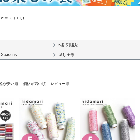
OSMO(コスモ)
5番 刺繍糸
easons
刺し子糸
格が安い順
価格が高い順
レビュー順