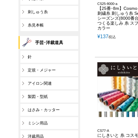
CS25-8000-a
【25番･8m】Cosm
刺しゅう糸
刺繍糸 刺しゅう糸 Se
シーズンズ(8000番台 
つくる楽しみ 糸 ス
糸見本帳
カラー
¥
137
税込
手芸･洋裁道具
針
定規・メジャー
アイロン関連
製図・型紙
はさみ・カッター
ミシン用品
CS77-A
にしきいと 糸 コスモ
洋裁用品