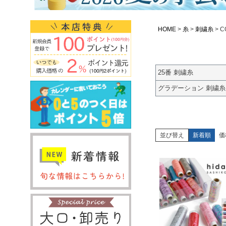
HOME
糸
刺繍糸
C
25番 刺繍糸
グラデーション 刺繍糸 S
並び替え
新着順
価