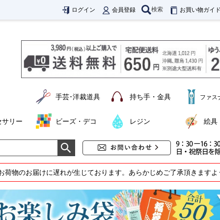
検索
ログイン
会員登録
お買い物ガイ
手芸･洋裁道具
持ち手・金具
ファス
セサリー
ビーズ・デコ
レジン
絵具
お荷物のお届けに遅れが生じております。あらかじめご了承頂きますよ