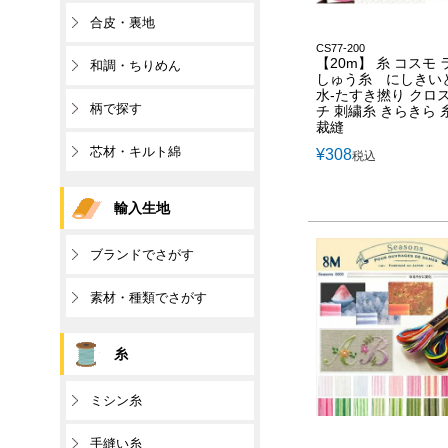
合皮・裏地
CS77-200
【20m】 糸 コスモ
和調・ちりめん
しゅう糸 にしきい
水-たすき撚り クロ
柄で探す
チ 刺繍糸 きらきら 
裁縫
芯材・キルト綿
¥
308
税込
輸入生地
ブランドでさがす
素材・種類でさがす
糸
ミシン糸
手縫い糸