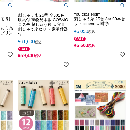
刺しゅう糸 25番 全501色
TSU-CS25-60SET
モ 刺
刺しゅう糸 25番 8m 60本セ
収納付 実物見本帳 COSMO
i
ット cosmo 刺繍糸
コスモ 刺しゅう糸 大容量
刺しゅう糸
刺しゅう糸セット 豪華什器
¥
6,050
税込
スプリン
付
¥
61,600
税込
¥
5,500
税込
¥
59,400
税込