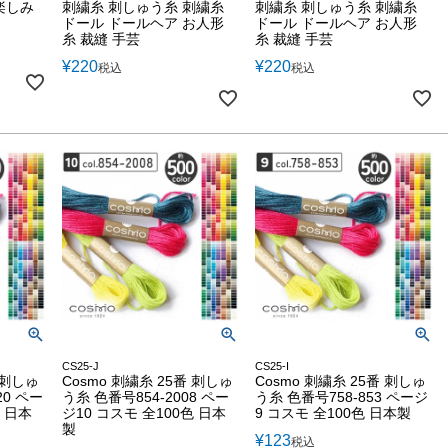
楽しみ
刺繍糸 刺しゅう糸 刺繍糸
刺繍糸 刺しゅう糸 刺繍糸
ドール ドールヘア お人形
ドール ドールヘア お人形
糸 裁縫 手芸
糸 裁縫 手芸
¥
220
¥
220
税込
税込
CS25-J
CS25-I
 刺しゅ
Cosmo 刺繍糸 25番 刺しゅ
Cosmo 刺繍糸 25番 刺しゅ
20 ペー
う糸 色番号854-2008 ペー
う糸 色番号758-853 ページ
色 日本
ジ10 コスモ 全100色 日本
9 コスモ 全100色 日本製
製
¥
123
税込