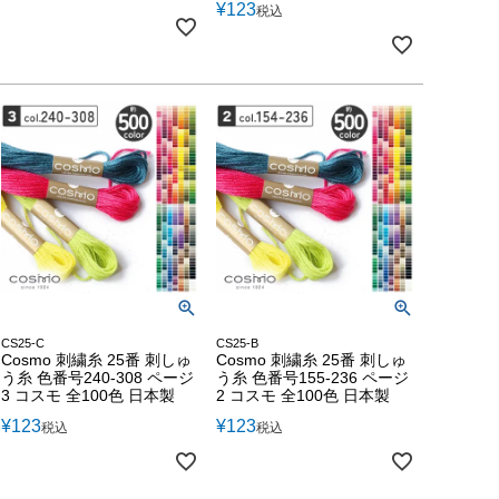
¥
123
税込
CS25-C
CS25-B
Cosmo 刺繍糸 25番 刺しゅ
Cosmo 刺繍糸 25番 刺しゅ
う糸 色番号240-308 ページ
う糸 色番号155-236 ページ
3 コスモ 全100色 日本製
2 コスモ 全100色 日本製
¥
123
¥
123
税込
税込