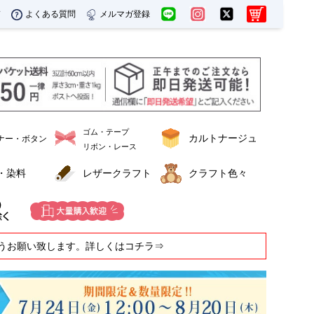
ド
よくある質問
メルマガ登録
ゴム・テープ
カルトナージュ
ナー・ボタン
リボン・レース
・染料
レザークラフト
クラフト色々
うお願い致します。詳しくはコチラ⇒