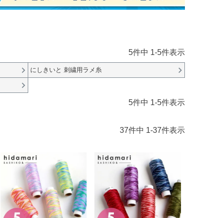
5
件中
1
-
5
件表示
にしきいと 刺繍用ラメ糸
5
件中
1
-
5
件表示
37
件中
1
-
37
件表示