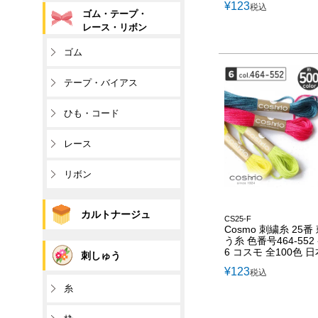
¥
123
税込
ゴム・テープ・
レース・リボン
ゴム
テープ・バイアス
ひも・コード
レース
リボン
カルトナージュ
CS25-F
Cosmo 刺繍糸 25番
う糸 色番号464-55
6 コスモ 全100色 
刺しゅう
¥
123
税込
糸