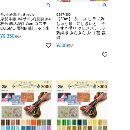
糸のお色選びに迷わない！
CS77-300
糸見本帳 A4サイズ(見開き4
【50m】 糸 コスモ ラメ刺
枚分)厚み約1.7cm コスモ
しゅう糸 にしきいと 蛍-
COSMO 実物の刺しゅう糸
たすき撚り クロスステッチ
刺繍糸 きらきら 糸 手芸 裁
¥
9,350
税込
縫
¥
308
税込