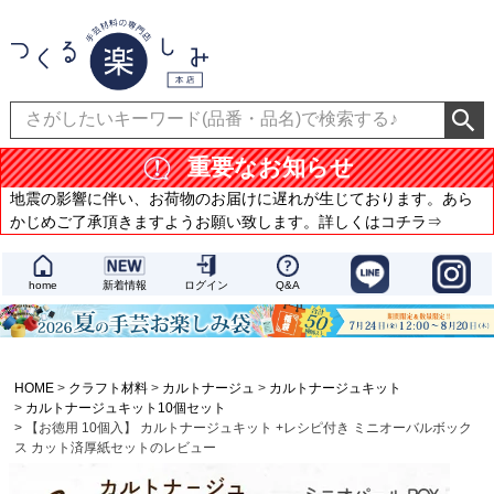
重要なお知らせ
地震の影響に伴い、お荷物のお届けに遅れが生じております。あら
かじめご了承頂きますようお願い致します。詳しくはコチラ⇒
home
新着情報
ログイン
Q&A
HOME
クラフト材料
カルトナージュ
カルトナージュキット
カルトナージュキット10個セット
【お徳用 10個入】 カルトナージュキット +レシピ付き ミニオーバルボック
ス カット済厚紙セットのレビュー