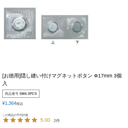
[お徳用]隠し縫い付けマグネットボタン Ф17mm 3個
入
商品番号
SM4-3PCS
¥
1,364
税込
5.00
2