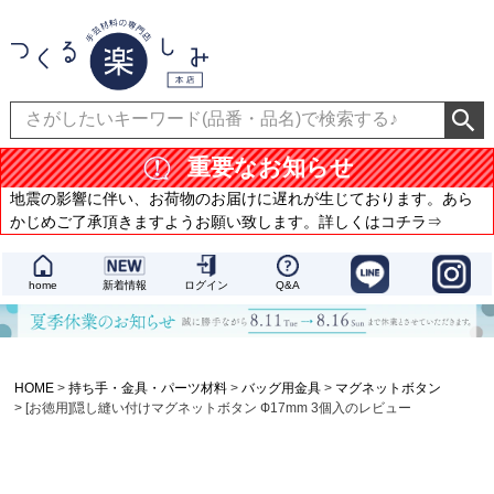
重要なお知らせ
地震の影響に伴い、お荷物のお届けに遅れが生じております。あら
かじめご了承頂きますようお願い致します。詳しくはコチラ⇒
home
新着情報
ログイン
Q&A
HOME
持ち手・金具・パーツ材料
バッグ用金具
マグネットボタン
[お徳用]隠し縫い付けマグネットボタン Ф17mm 3個入のレビュー