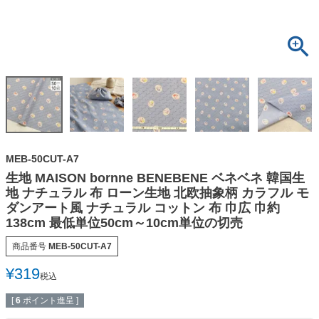
MEB-50CUT-A7
生地 MAISON bornne BENEBENE ベネベネ 韓国生
地 ナチュラル 布 ローン生地 北欧抽象柄 カラフル モ
ダンアート風 ナチュラル コットン 布 巾広 巾約
138cm 最低単位50cm～10cm単位の切売
商品番号
MEB-50CUT-A7
¥
319
税込
[
6
ポイント進呈 ]