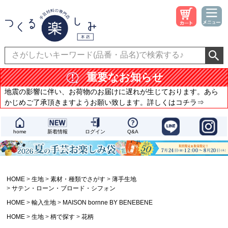
重要なお知らせ
地震の影響に伴い、お荷物のお届けに遅れが生じております。あら
かじめご了承頂きますようお願い致します。詳しくはコチラ⇒
home
新着情報
ログイン
Q&A
HOME
生地
素材・種類でさがす
薄手生地
サテン・ローン・ブロード・シフォン
HOME
輸入生地
MAISON bornne BY BENEBENE
HOME
生地
柄で探す
花柄