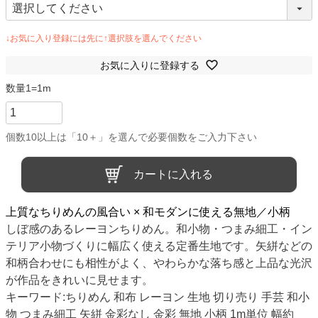
お気に入りに登録する
カートに入れる
上質なちりめんの風合い × 和モダンに使える無地／小柄
しぼ感のあるレーヨンちりめん。和小物・つまみ細工・イン
テリア小物づくりに幅広く使える定番生地です。矢絣などの
和柄合わせにも相性がよく、やわらかな落ち感と上品な光沢
が作品をきれいに見せます。
キーワード:ちりめん 和布 レーヨン 生地 切り売り 手芸 和小
物 つまみ細工 矢絣 金彩なし 金彩 無地 小柄 1m単位 幅約