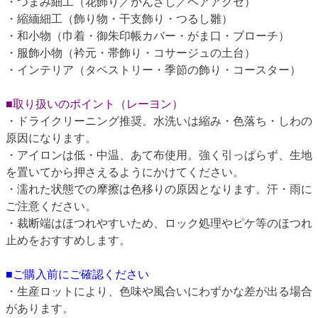
・つまみ細工（花飾り／かんざし／ヘアアクセ）
・縮緬細工（飾り物・干支飾り・つるし雛）
・和小物（巾着・御朱印帳カバー・がま口・ブローチ）
・服飾小物（衿元・帯飾り・コサージュの土台）
・インテリア（タペストリー・季節の飾り・コースター）
■取り扱いのポイント（レーヨン）
・ドライクリーニング推奨。水洗いは縮み・色落ち・しわの
原因になります。
・アイロンは低・中温、あて布使用。強く引っぱらず、生地
を置いてから押さえるようにかけてください。
・濡れた状態での摩擦は色移りの原因となります。汗・雨に
ご注意ください。
・裁断端はほつれやすいため、ロック処理やピケ等のほつれ
止めをおすすめします。
■ご購入前にご確認ください
・生産ロットにより、色味や風合いにわずかな差が出る場合
があります。