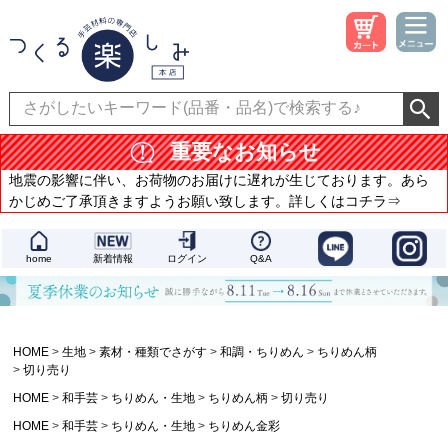
重要なお知らせ
地震の影響に伴い、お荷物のお届けに遅れが生じております。あら
かじめご了承頂きますようお願い致します。詳しくはコチラ⇒
home
新着情報
ログイン
Q&A
HOME
生地
素材・種類でさがす
和調・ちりめん
ちりめん柄
切り売り
HOME
和手芸
ちりめん・生地
ちりめん柄
切り売り
HOME
和手芸
ちりめん・生地
ちりめん金彩