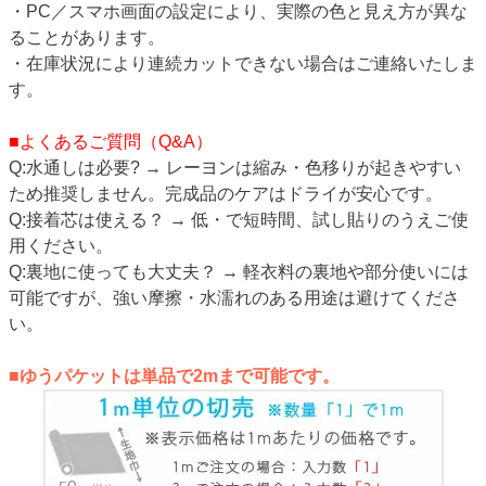
・PC／スマホ画面の設定により、実際の色と見え方が異な
ることがあります。
・在庫状況により連続カットできない場合はご連絡いたしま
す。
■よくあるご質問（Q&A）
Q:水通しは必要? → レーヨンは縮み・色移りが起きやすい
ため推奨しません。完成品のケアはドライが安心です。
Q:接着芯は使える？ → 低・で短時間、試し貼りのうえご使
用ください。
Q:裏地に使っても大丈夫？ → 軽衣料の裏地や部分使いには
可能ですが、強い摩擦・水濡れのある用途は避けてくださ
い。
■ゆうパケットは単品で2mまで可能です。