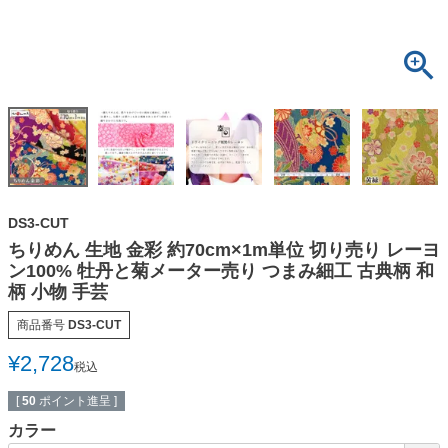
DS3-CUT
ちりめん 生地 金彩 約70cm×1m単位 切り売り レーヨ
ン100% 牡丹と菊メーター売り つまみ細工 古典柄 和
柄 小物 手芸
商品番号
DS3-CUT
¥
2,728
税込
[
50
ポイント進呈 ]
カラー