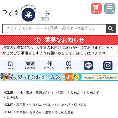
重要なお知らせ
地震の影響に伴い、お荷物のお届けに遅れが生じております。あら
かじめご了承頂きますようお願い致します。詳しくはコチラ⇒
home
新着情報
ログイン
Q&A
HOME
生地
素材・種類でさがす
和調・ちりめん
ちりめん柄
切り売り
HOME
和手芸
ちりめん・生地
ちりめん柄
切り売り
HOME
和手芸
ちりめん・生地
ちりめん金彩