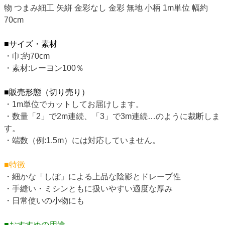
物 つまみ細工 矢絣 金彩なし 金彩 無地 小柄 1m単位 幅約
70cm
■サイズ・素材
・巾:約70cm
・素材:レーヨン100％
■販売形態（切り売り）
・1m単位でカットしてお届けします。
・数量「2」で2m連続、「3」で3m連続…のように裁断しま
す。
・端数（例:1.5m）には対応していません。
■特徴
・細かな「しぼ」による上品な陰影とドレープ性
・手縫い・ミシンともに扱いやすい適度な厚み
・日常使いの小物にも
■おすすめの用途