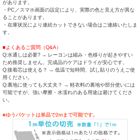
があります。
・PC／スマホ画面の設定により、実際の色と見え方が異な
ることがあります。
・在庫状況により連続カットできない場合はご連絡いたしま
す。
■よくあるご質問（Q&A）
Q:水通しは必要? → レーヨンは縮み・色移りが起きやすい
ため推奨しません。完成品のケアはドライが安心です。
Q:接着芯は使える？ → 低温で短時間、試し貼りのうえご使
用ください。
Q:裏地に使っても大丈夫？ → 軽衣料の裏地や部分使いには
可能ですが、強い摩擦・水濡れのある用途は避けてくださ
い。
■ゆうパケットは単品で2mまで可能です。