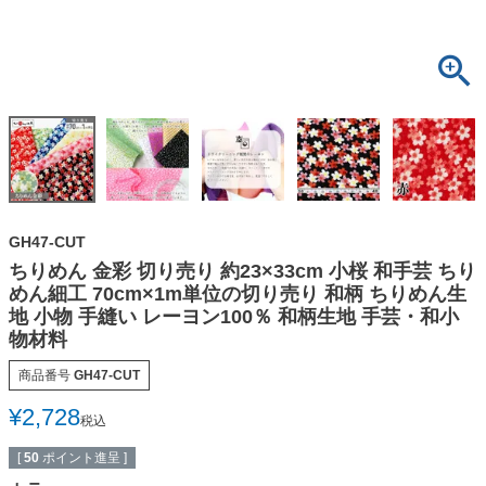
GH47-CUT
ちりめん 金彩 切り売り 約23×33cm 小桜 和手芸 ちり
めん細工 70cm×1m単位の切り売り 和柄 ちりめん生
地 小物 手縫い レーヨン100％ 和柄生地 手芸・和小
物材料
商品番号
GH47-CUT
¥
2,728
税込
[
50
ポイント進呈 ]