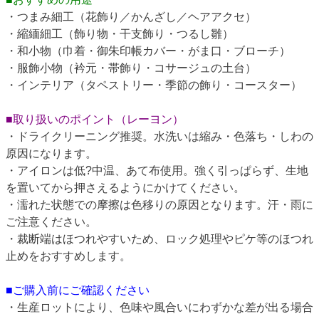
・つまみ細工（花飾り／かんざし／ヘアアクセ）
・縮緬細工（飾り物・干支飾り・つるし雛）
・和小物（巾着・御朱印帳カバー・がま口・ブローチ）
・服飾小物（衿元・帯飾り・コサージュの土台）
・インテリア（タペストリー・季節の飾り・コースター）
■取り扱いのポイント（レーヨン）
・ドライクリーニング推奨。水洗いは縮み・色落ち・しわの
原因になります。
・アイロンは低?中温、あて布使用。強く引っぱらず、生地
を置いてから押さえるようにかけてください。
・濡れた状態での摩擦は色移りの原因となります。汗・雨に
ご注意ください。
・裁断端はほつれやすいため、ロック処理やピケ等のほつれ
止めをおすすめします。
■ご購入前にご確認ください
・生産ロットにより、色味や風合いにわずかな差が出る場合