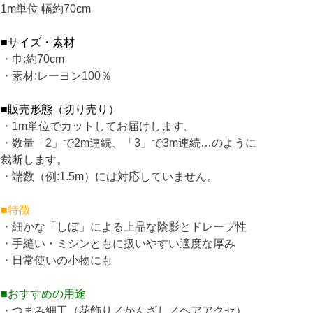
1m単位 幅約70cm
■サイズ・素材
・巾:約70cm
・素材:レーヨン100％
■販売形態（切り売り）
・1m単位でカットしてお届けします。
・数量「2」で2m連続、「3」で3m連続…のように
裁断します。
・端数（例:1.5m）には対応していません。
■特徴
・細かな「しぼ」による上品な陰影とドレープ性
・手縫い・ミシンともに扱いやすい適度な厚み
・日常使いの小物にも
■おすすめの用途
・つまみ細工（花飾り／かんざし／ヘアアクセ）