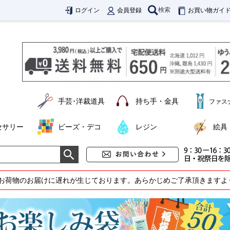
検索
ログイン
会員登録
お買い物ガイ
手芸･洋裁道具
持ち手・金具
ファス
セサリー
ビーズ・デコ
レジン
絵具
お荷物のお届けに遅れが生じております。あらかじめご了承頂きますよ