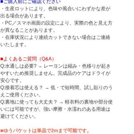
■ご購入前にご確認ください
・生産ロットにより、色味や風合いにわずかな差が
出る場合があります。
・PC／スマホ画面の設定により、実際の色と見え方
が異なることがあります。
・在庫状況により連続カットできない場合はご連絡
いたします。
■よくあるご質問（Q&A）
Q:水通しは必要? → レーヨンは縮み・色移りが起き
やすいため推奨しません。完成品のケアはドライが
安心です。
Q:接着芯は使える？ → 低・で短時間、試し貼りのう
えご使用ください。
Q:裏地に使っても大丈夫？ → 軽衣料の裏地や部分使
いには可能ですが、強い摩擦・水濡れのある用途は
避けてください。
■ゆうパケットは単品で2mまで可能です。