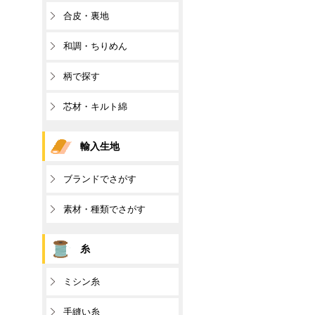
合皮・裏地
和調・ちりめん
柄で探す
芯材・キルト綿
輸入生地
ブランドでさがす
素材・種類でさがす
糸
ミシン糸
手縫い糸