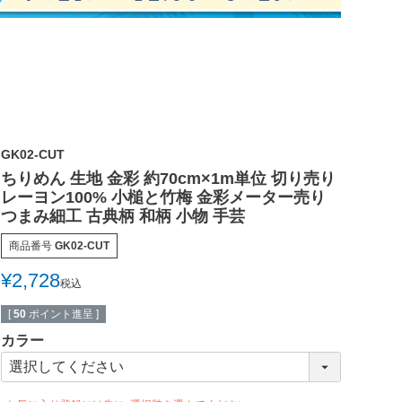
GK02-CUT
ちりめん 生地 金彩 約70cm×1m単位 切り売り
レーヨン100% 小槌と竹梅 金彩メーター売り
つまみ細工 古典柄 和柄 小物 手芸
商品番号
GK02-CUT
¥
2,728
税込
[
50
ポイント進呈 ]
カラー