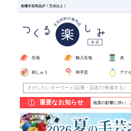
生地
輸入生地
糸
刺しゅう
和手芸
アク
重要なお知らせ
地震の影響に伴い、