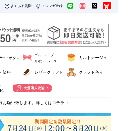
ド
よくある質問
メルマガ登録
ゴム・テープ
カルトナージュ
ナー・ボタン
リボン・レース
・染料
レザークラフト
クラフト色々
うお願い致します。詳しくはコチラ⇒