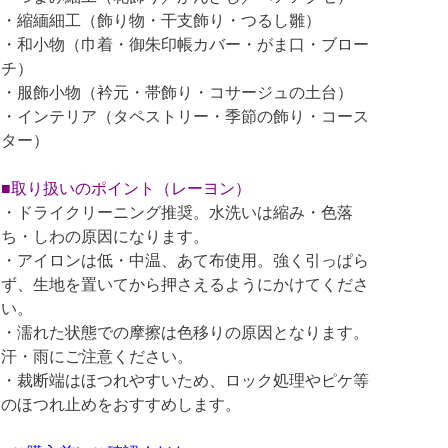
・縮緬細工（飾り物・干支飾り・つるし雛）
・和小物（巾着・御朱印帳カバー・がま口・ブロー
チ）
・服飾小物（衿元・帯飾り・コサージュの土台）
・インテリア（タペストリー・季節の飾り・コース
ター）
■取り扱いのポイント（レーヨン）
・ドライクリーニング推奨。水洗いは縮み・色落
ち・しわの原因になります。
・アイロンは低・中温、あて布使用。強く引っぱら
ず、生地を置いてから押さえるようにかけてくださ
い。
・濡れた状態での摩擦は色移りの原因となります。
汗・雨にご注意ください。
・裁断端はほつれやすいため、ロック処理やピケ等
のほつれ止めをおすすめします。