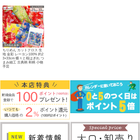
ちりめん カットクロス 生
地 金彩 レーヨン100% 約2
3×33cm 蝶々と桜はぎれ つ
まみ細工 古典柄 和柄 小物
手芸