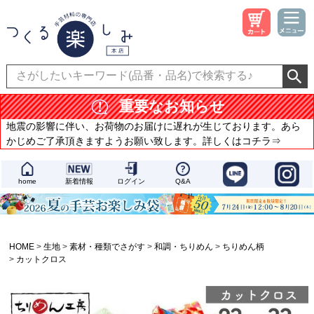
重要なお知らせ
地震の影響に伴い、お荷物のお届けに遅れが生じております。あら
かじめご了承頂きますようお願い致します。詳しくはコチラ⇒
home
新着情報
ログイン
Q&A
HOME
生地
素材・種類でさがす
和調・ちりめん
ちりめん柄
カットクロス