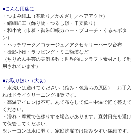
■こんな用途に
・つまみ細工（花飾り／かんざし／ヘアアクセ）
・縮緬細工（飾り物・つるし雛・干支飾り）
・和小物（巾着・御朱印帳カバー・ブローチ・くるみボタ
ン）
・パッチワーク／コラージュ／アクセサリーパーツ台布
・撮影小物・ラッピング・ミニ額装など
（ちりめん手芸の実例多数：世界的にクラフト素材として利
用されています）
■お取り扱い（大切）
・水洗いは避けてください（縮み・色落ちの原因）。お手入
れはドライクリーニング推奨です。
・高温アイロンは不可。あて布をして低～中温で軽く整えて
ください。
・濡れ・摩擦で色移りする場合があります。直射日光を避け
て保管してください。
※レーヨンは水に弱く、家庭洗濯では縮みやすい繊維です。