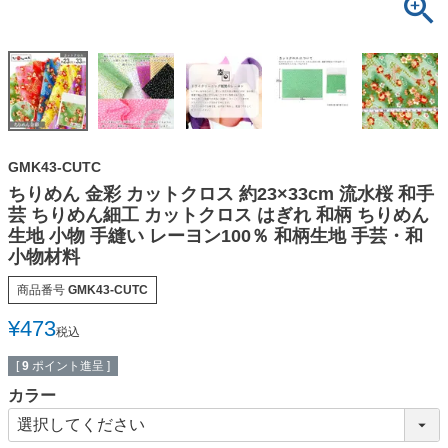
GMK43-CUTC
ちりめん 金彩 カットクロス 約23×33cm 流水桜 和手
芸 ちりめん細工 カットクロス はぎれ 和柄 ちりめん
生地 小物 手縫い レーヨン100％ 和柄生地 手芸・和
小物材料
商品番号
GMK43-CUTC
¥
473
税込
[
9
ポイント進呈 ]
カラー