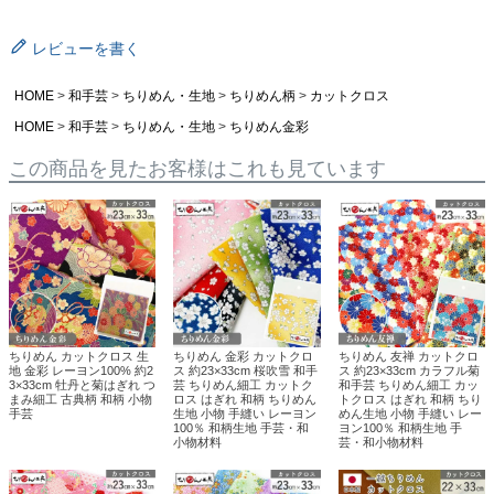
レビューを書く
HOME
和手芸
ちりめん・生地
ちりめん柄
カットクロス
HOME
和手芸
ちりめん・生地
ちりめん金彩
この商品を見たお客様はこれも見ています
ちりめん カットクロス 生
ちりめん 金彩 カットクロ
ちりめん 友禅 カットクロ
地 金彩 レーヨン100% 約2
ス 約23×33cm 桜吹雪 和手
ス 約23×33cm カラフル菊
3×33cm 牡丹と菊はぎれ つ
芸 ちりめん細工 カットク
和手芸 ちりめん細工 カッ
まみ細工 古典柄 和柄 小物
ロス はぎれ 和柄 ちりめん
トクロス はぎれ 和柄 ちり
手芸
生地 小物 手縫い レーヨン
めん生地 小物 手縫い レー
100％ 和柄生地 手芸・和
ヨン100％ 和柄生地 手
小物材料
芸・和小物材料