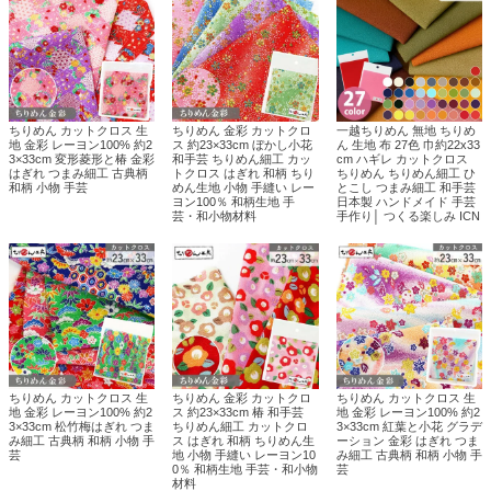
ちりめん カットクロス 生
ちりめん 金彩 カットクロ
一越ちりめん 無地 ちりめ
地 金彩 レーヨン100% 約2
ス 約23×33cm ぼかし小花
ん 生地 布 27色 巾約22x33
3×33cm 変形菱形と椿 金彩
和手芸 ちりめん細工 カッ
cm ハギレ カットクロス
はぎれ つまみ細工 古典柄
トクロス はぎれ 和柄 ちり
ちりめん ちりめん細工 ひ
和柄 小物 手芸
めん生地 小物 手縫い レー
とこし つまみ細工 和手芸
ヨン100％ 和柄生地 手
日本製 ハンドメイド 手芸
芸・和小物材料
手作り│ つくる楽しみ ICN
ちりめん カットクロス 生
ちりめん 金彩 カットクロ
ちりめん カットクロス 生
地 金彩 レーヨン100% 約2
ス 約23×33cm 椿 和手芸
地 金彩 レーヨン100% 約2
3×33cm 松竹梅はぎれ つま
ちりめん細工 カットクロ
3×33cm 紅葉と小花 グラデ
み細工 古典柄 和柄 小物 手
ス はぎれ 和柄 ちりめん生
ーション 金彩 はぎれ つま
芸
地 小物 手縫い レーヨン10
み細工 古典柄 和柄 小物 手
0％ 和柄生地 手芸・和小物
芸
材料