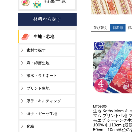
材料から探す
並び替え
新着順
価
生地・芯地
素材で探す
麻・綿麻生地
撥水・ラミネート
プリント生地
厚手・キルティング
MT02605
生地 Kathy Mom 
薄手・ガーゼ生地
マム プリント生地 
モエプ シーチング生
100% 巾110cm (
化繊
50cm～10cm単位