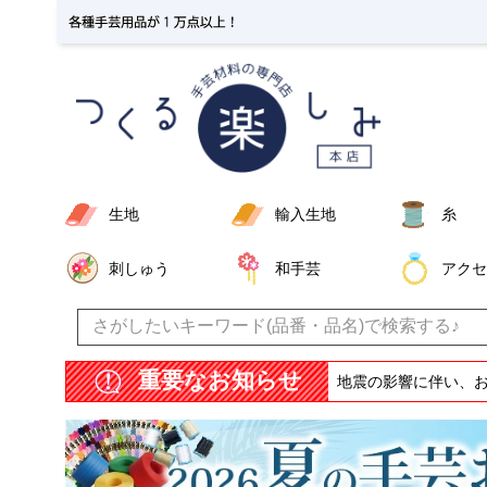
生地
輸入生地
糸
刺しゅう
和手芸
アクセ
重要なお知らせ
地震の影響に伴い、