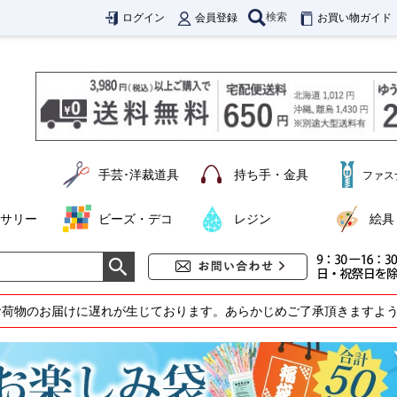
検索
ログイン
会員登録
お買い物ガイド
手芸･洋裁道具
持ち手・金具
ファス
サリー
ビーズ・デコ
レジン
絵具
お荷物のお届けに遅れが生じております。あらかじめご了承頂きますよ