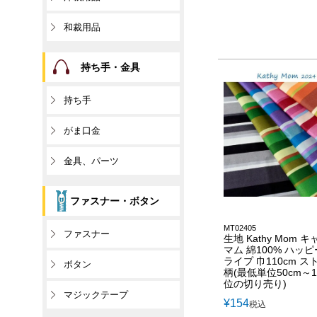
和裁用品
持ち手・金具
持ち手
がま口金
金具、パーツ
ファスナー・ボタン
MT02405
ファスナー
生地 Kathy Mom 
マム 綿100% ハッ
ライプ 巾110cm 
ボタン
柄(最低単位50cm～1
位の切り売り)
マジックテープ
¥
154
税込