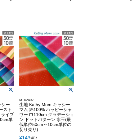
MT02402
キャシー
生地 Kathy Mom キャシー
ピースト
マム 綿100% ハッピーシャ
ストライプ
ワー 巾110cm グラデーショ
0cm単
ン ドットパターン 水玉(最
低単位50cm～10cm単位の
切り売り)
¥
143
税込