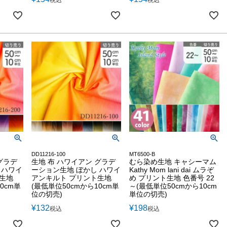
税込
税込
DD11216-100
MT6500-B
グラデ
生地 布 ハワイアン グラデ
むら染め生地 キャシーマム
 ハワイ
ーション生地 ぼかし ハワイ
Kathy Mom lani dai ムラぞ
生地
アンキルト プリント生地
め プリント生地 色番号 22
0cm単
(最低単位50cmから10cm単
～(最低単位50cmから10cm
位の切売)
単位の切売)
¥
132
¥
198
税込
税込