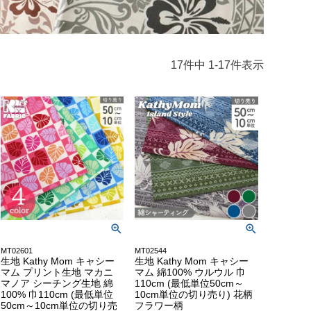
17
件中
1
-
17
件表示
MT02601
MT02544
生地 Kathy Mom キャシー
生地 Kathy Mom キャシー
マム プリント生地 マカニ
マム 綿100% ウルウル 巾
マノア シーチング生地 綿
110cm (最低単位50cm～
100% 巾110cm (最低単位
10cm単位の切り売り) 花柄
50cm～10cm単位の切り売
フラワー柄