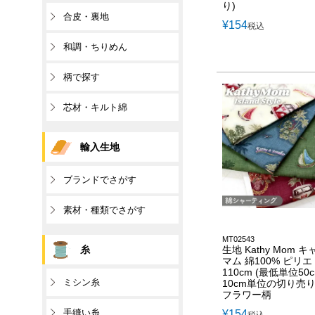
り)
合皮・裏地
¥
154
税込
和調・ちりめん
柄で探す
芯材・キルト綿
輸入生地
ブランドでさがす
素材・種類でさがす
MT02543
糸
生地 Kathy Mom 
マム 綿100% ピリエ
110cm (最低単位50
ミシン糸
10cm単位の切り売り
フラワー柄
手縫い糸
¥
154