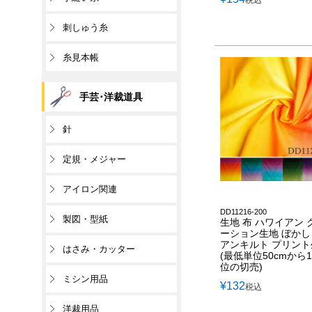
税込
刺しゅう糸
糸見本帳
手芸･洋裁道具
針
定規・メジャー
アイロン関連
DD11216-200
製図・型紙
生地 布 ハワイアン 
ーション生地 ぼかし
アンキルト プリント
はさみ・カッター
(最低単位50cmから1
位の切売)
ミシン用品
¥
132
税込
洋裁用品