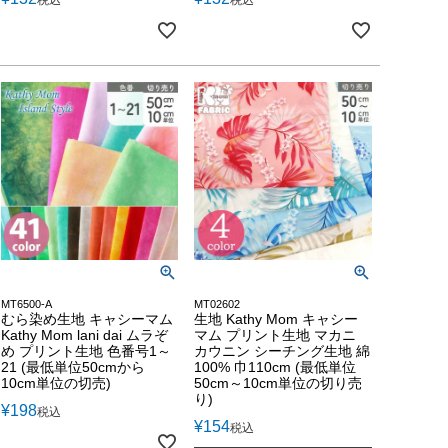
税込
税込
MT6500-A
MT02602
むら染め生地 キャシーマム
生地 Kathy Mom キャシー
Kathy Mom lani dai ムラぞ
マム プリント生地 マカニ
め プリント生地 色番号1～
カウニン シーチング生地 綿
21 (最低単位50cmから
100% 巾110cm (最低単位
10cm単位の切売)
50cm～10cm単位の切り売
り)
¥
198
税込
¥
154
税込