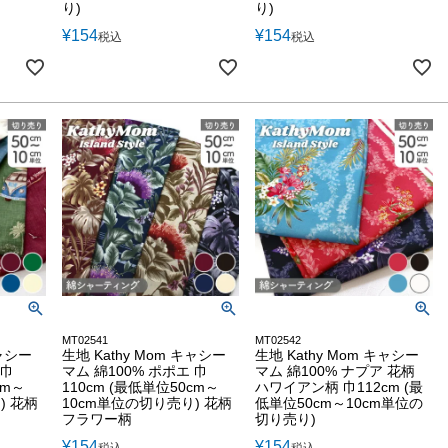
り)
り)
¥
154
¥
154
税込
税込
MT02541
MT02542
キャシー
生地 Kathy Mom キャシー
生地 Kathy Mom キャシー
 巾
マム 綿100% ポポエ 巾
マム 綿100% ナプア 花柄
cm～
110cm (最低単位50cm～
ハワイアン柄 巾112cm (最
) 花柄
10cm単位の切り売り) 花柄
低単位50cm～10cm単位の
フラワー柄
切り売り)
¥
154
¥
154