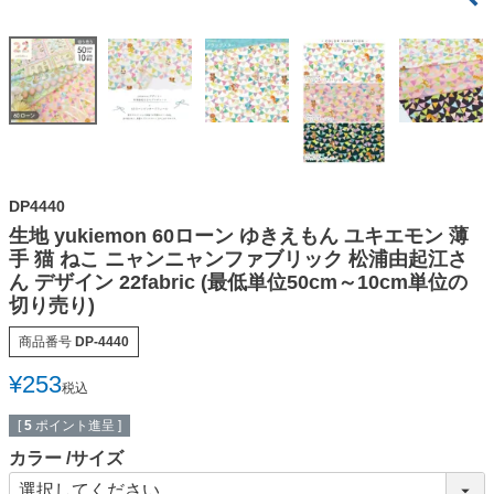
DP4440
生地 yukiemon 60ローン ゆきえもん ユキエモン 薄
手 猫 ねこ ニャンニャンファブリック 松浦由起江さ
ん デザイン 22fabric (最低単位50cm～10cm単位の
切り売り)
商品番号
DP-4440
¥
253
税込
[
5
ポイント進呈 ]
カラー
サイズ