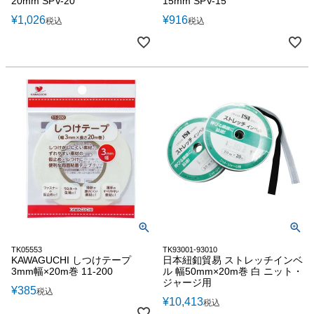
20mm SPV-20
15mm SPV-15
¥
1,026
¥
916
税込
税込
TK05553
TK93001-93010
KAWAGUCHI しつけテープ
日本紐釦貿易 ストレッチインベ
3mm幅×20m巻 11-200
ル 幅50mm×20m巻 白 ニット・
ジャージ用
¥
385
税込
¥
10,413
税込