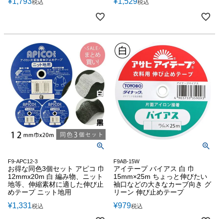
¥
1,793
¥
1,529
税込
税込
F9-APC12-3
F9AB-15W
お得な同色3個セット アピコ 巾
アイテープ バイアス 白 巾
12mmx20m 白 編み物、ニット
15mm×25m ちょっと伸びたい
地等、伸縮素材に適した伸び止
袖口などの大きなカーブ向き グ
めテープ ニット地用
リーン 伸び止めテープ
¥
1,331
¥
979
税込
税込