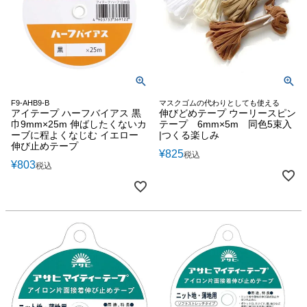
F9-AHB9-B
マスクゴムの代わりとしても使える
アイテープ ハーフバイアス 黒
伸びどめテープ ウーリースピン
巾9mm×25m 伸ばしたくないカ
テープ 6mm×5m 同色5束入
ーブに程よくなじむ イエロー
|つくる楽しみ
伸び止めテープ
¥
825
税込
¥
803
税込