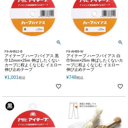
F9-AHB12-B
F9-AHB9-W
アイテープ ハーフバイアス 黒
アイテープ ハーフバイアス 白
巾12mm×25m 伸ばしたくない
巾9mm×25m 伸ばしたくないカ
カーブに程よくなじむ イエロー
ーブに程よくなじむ イエロー
伸び止めテープ
伸び止めテープ
¥
1,001
¥
748
税込
税込