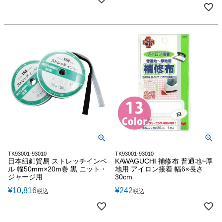
TK93001-93010
TK93001-93010
日本紐釦貿易 ストレッチインベ
KAWAGUCHI 補修布 普通地~厚
ル 幅50mm×20m巻 黒 ニット・
地用 アイロン接着 幅6×長さ
ジャージ用
30cm
¥
10,816
¥
242
税込
税込