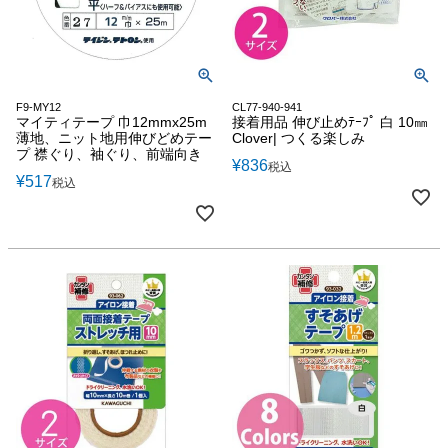
F9-MY12
CL77-940-941
マイティテープ 巾12mmx25m
接着用品 伸び止めﾃｰﾌﾟ 白 10㎜
薄地、ニット地用伸びどめテー
Clover| つくる楽しみ
プ 襟ぐり、袖ぐり、前端向き
¥
836
税込
¥
517
税込