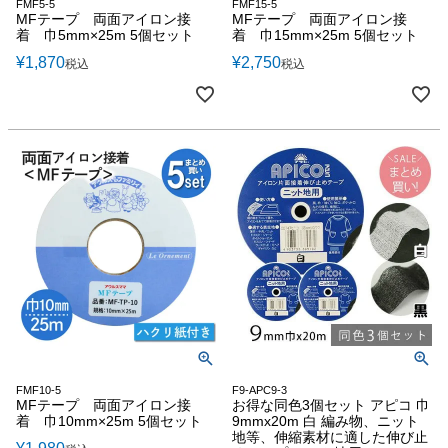
FMF5-5
FMF15-5
MFテープ 両面アイロン接
MFテープ 両面アイロン接
着 巾5mm×25m 5個セット
着 巾15mm×25m 5個セット
¥
1,870
¥
2,750
税込
税込
FMF10-5
F9-APC9-3
MFテープ 両面アイロン接
お得な同色3個セット アピコ 巾
着 巾10mm×25m 5個セット
9mmx20m 白 編み物、ニット
地等、伸縮素材に適した伸び止