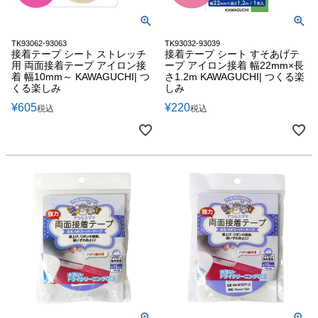
TK93062-93063
TK93032-93039
接着テープ シート ストレッチ
接着テープ シート すそあげテ
用 両面接着テープ アイロン接
ープ アイロン接着 幅22mm×長
着 幅10mm～ KAWAGUCHI| つ
さ1.2m KAWAGUCHI| つくる楽
くる楽しみ
しみ
¥
605
¥
220
税込
税込