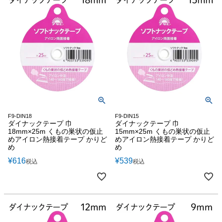
F9-DIN18
F9-DIN15
ダイナックテープ 巾
ダイナックテープ 巾
18mm×25m くもの巣状の仮止
15mm×25m くもの巣状の仮止
めアイロン熱接着テープ かりど
めアイロン熱接着テープ かりど
め
め
¥
616
¥
539
税込
税込