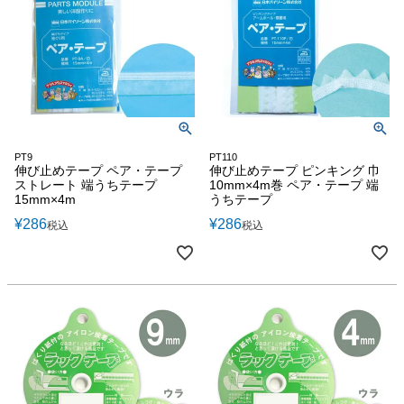
PT9
PT110
伸び止めテープ ペア・テープ
伸び止めテープ ピンキング 巾
ストレート 端うちテープ
10mm×4m巻 ペア・テープ 端
15mm×4m
うちテープ
¥
286
¥
286
税込
税込