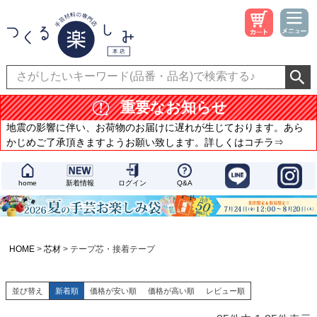
重要なお知らせ
地震の影響に伴い、お荷物のお届けに遅れが生じております。あら
かじめご了承頂きますようお願い致します。詳しくはコチラ⇒
home
新着情報
ログイン
Q&A
HOME
芯材
テープ芯・接着テープ
並び替え
新着順
価格が安い順
価格が高い順
レビュー順