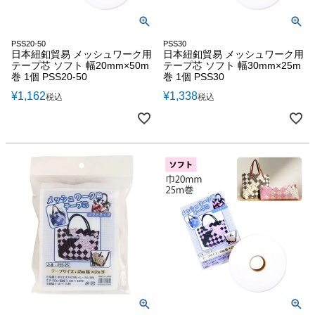
PSS20-50
PSS30
日本紐釦貿易 メッシュワーク用
日本紐釦貿易 メッシュワーク用
テープ芯 ソフト 幅20mm×50m
テープ芯 ソフト 幅30mm×25m
巻 1個 PSS20-50
巻 1個 PSS30
¥
1,162
¥
1,338
税込
税込