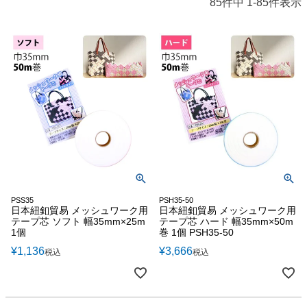
85
件中
1
-
85
件表示
PSS35
PSH35-50
日本紐釦貿易 メッシュワーク用
日本紐釦貿易 メッシュワーク用
テープ芯 ソフト 幅35mm×25m
テープ芯 ハード 幅35mm×50m
1個
巻 1個 PSH35-50
¥
1,136
¥
3,666
税込
税込