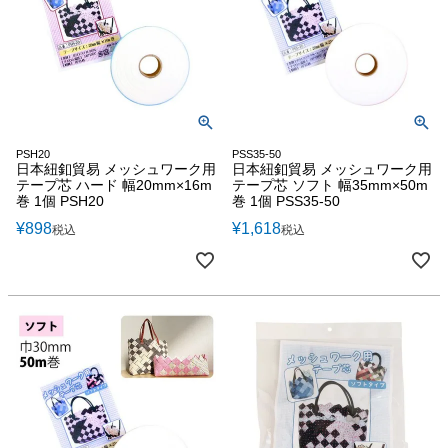
PSH20
PSS35-50
日本紐釦貿易 メッシュワーク用
日本紐釦貿易 メッシュワーク用
テープ芯 ハード 幅20mm×16m
テープ芯 ソフト 幅35mm×50m
巻 1個 PSH20
巻 1個 PSS35-50
¥
898
¥
1,618
税込
税込