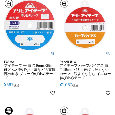
F9A-9W
F9-AHB15-W
アイテープ 平 白 巾9mm×25m
アイテープ ハーフバイアス 白
ほどんど伸びない 肩などの直線
巾15mm×25m 伸ばしたくない
部分向き ブルー 伸び止めテー
カーブに程よくなじむ イエロー
プ
伸び止めテープ
¥
561
¥
1,067
税込
税込