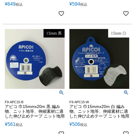
¥
649
¥
594
税込
税込
F9-APC15-B
F9-APC15-W
アピコ 巾15mmx20m 黒 編み
アピコ 巾15mmx20m 白 編み
物、ニット地等、伸縮素材に適
物、ニット地等、伸縮素材に適
した伸び止めテープ ニット地用
した伸び止めテープ ニット地用
¥
561
¥
506
税込
税込