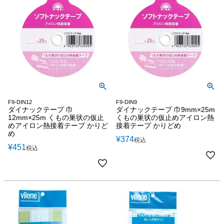
F9-DIN12
F9-DIN9
ダイナックテープ 巾
ダイナックテープ 巾9mm×25m
12mm×25m くもの巣状の仮止
くもの巣状の仮止めアイロン熱
めアイロン熱接着テープ かりど
接着テープ かりどめ
め
¥
374
税込
¥
451
税込