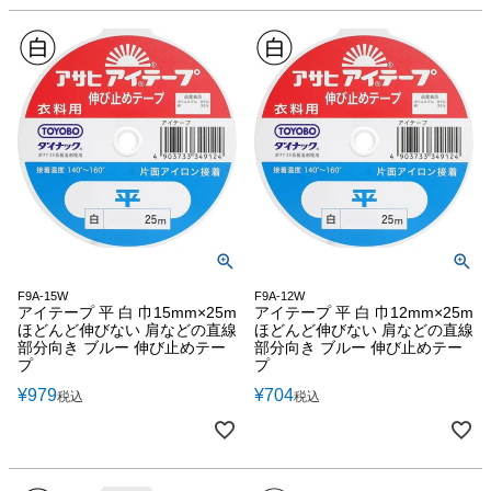
F9A-15W
F9A-12W
アイテープ 平 白 巾15mm×25m
アイテープ 平 白 巾12mm×25m
ほどんど伸びない 肩などの直線
ほどんど伸びない 肩などの直線
部分向き ブルー 伸び止めテー
部分向き ブルー 伸び止めテー
プ
プ
¥
979
¥
704
税込
税込