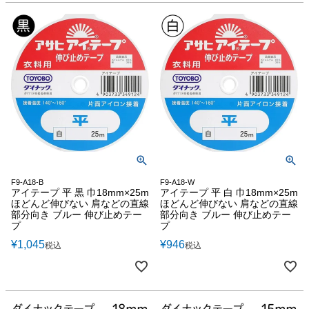
F9-A18-B
F9-A18-W
アイテープ 平 黒 巾18mm×25m
アイテープ 平 白 巾18mm×25m
ほどんど伸びない 肩などの直線
ほどんど伸びない 肩などの直線
部分向き ブルー 伸び止めテー
部分向き ブルー 伸び止めテー
プ
プ
¥
1,045
¥
946
税込
税込