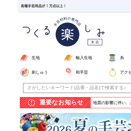
生地
輸入生地
糸
刺しゅう
和手芸
アク
重要なお知らせ
地震の影響に伴い、