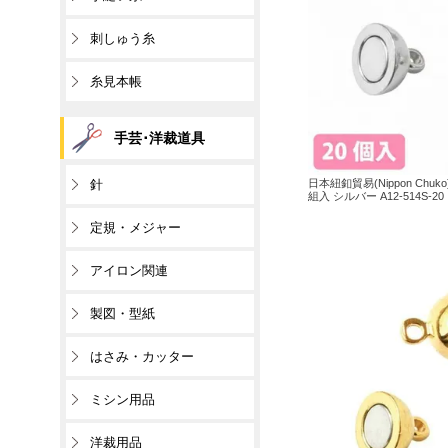
刺しゅう糸
糸見本帳
手芸･洋裁道具
針
日本紐釦貿易(Nippon Chu
組入 シルバー A12-514S-20
定規・メジャー
アイロン関連
製図・型紙
はさみ・カッター
ミシン用品
洋裁用品