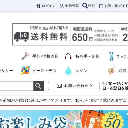
検索
ログイン
会員登録
お買い物ガイ
手芸･洋裁道具
持ち手・金具
ファス
セサリー
ビーズ・デコ
レジン
絵具
お荷物のお届けに遅れが生じております。あらかじめご了承頂きますよ