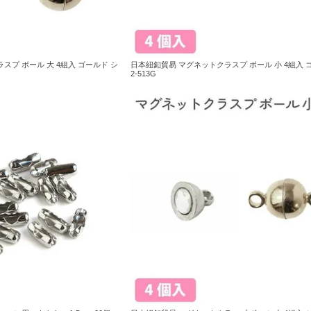
スプ ボール 大 4組入 ゴールド シ
日本紐釦貿易 マグネットクラスプ ボール 小 4組入 ゴ
2-513G