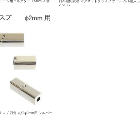
ェーン用コネクター 1.5mm 20個
日本紐釦貿易 マグネットクラスプ ボール 小 4組入 シ
2-513S
スプ 四角 丸紐φ2mm用 シルバー