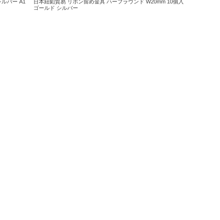
ルバー A1
日本紐釦貿易 リボン留め金具 ハーフラウンド W20mm 10個入
ゴールド シルバー