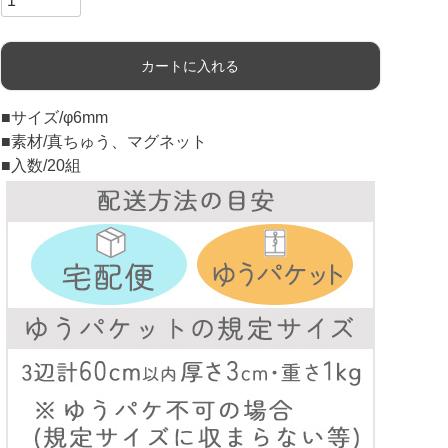
カートに入れる
■サイズ/φ6mm
■素材/真ちゅう、マグネット
■入数/20組