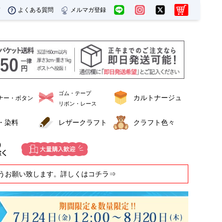
ド
よくある質問
メルマガ登録
ゴム・テープ
カルトナージュ
ナー・ボタン
リボン・レース
・染料
レザークラフト
クラフト色々
うお願い致します。詳しくはコチラ⇒