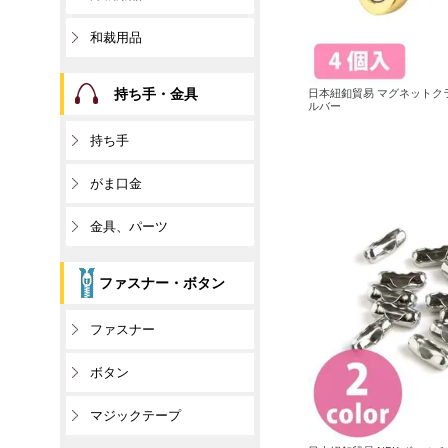
和裁用品
持ち手・金具
日本紐釦貿易 マグネットクラ
ルバー
持ち手
がま口金
金具、パーツ
ファスナー・ボタン
ファスナー
ボタン
マジックテープ