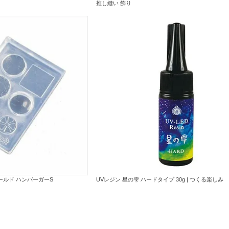
推し縫い 飾り
ールド ハンバーガーS
UVレジン 星の雫 ハードタイプ 30g | つくる楽しみ