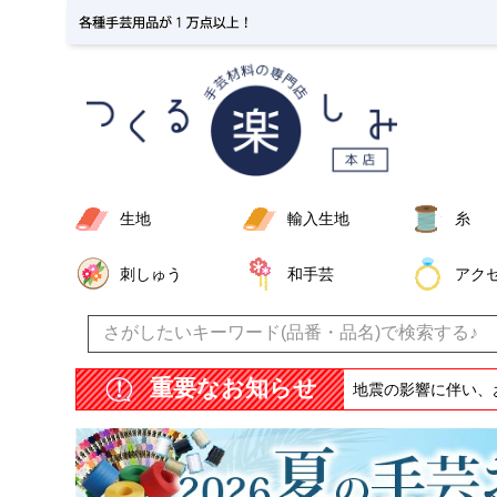
生地
輸入生地
糸
刺しゅう
和手芸
アク
重要なお知らせ
地震の影響に伴い、