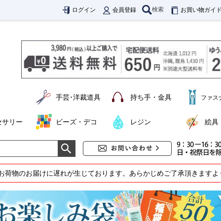
検索
ログイン
会員登録
お買い物ガイ
手芸･洋裁道具
持ち手・金具
ファス
セサリー
ビーズ・デコ
レジン
絵具
お荷物のお届けに遅れが生じております。あらかじめご了承頂きますよ