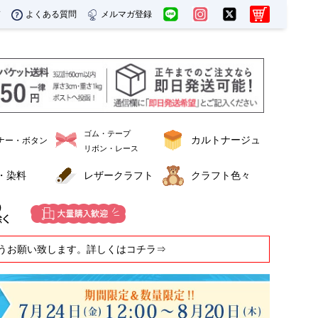
ド
よくある質問
メルマガ登録
ゴム・テープ
カルトナージュ
ナー・ボタン
リボン・レース
・染料
レザークラフト
クラフト色々
うお願い致します。詳しくはコチラ⇒