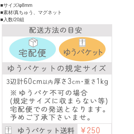
■サイズ/φ8mm
■素材/真ちゅう、マグネット
■入数/20組