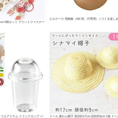
ピルケース 用銅板（A8-36、37専用） | つくる楽し
0cm 5柄セット プリントファスナー
クリルアイテム ドリンクカップ パ
ドール 麦わら帽子 直径約17cm 頭径約9cm 1個 ドー