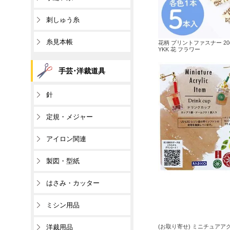
刺しゅう糸
糸見本帳
花柄 プリントファスナー 2
YKK 花 フラワー
手芸･洋裁道具
針
定規・メジャー
アイロン関連
製図・型紙
はさみ・カッター
ミシン用品
洋裁用品
(お取り寄せ) ミニチュアア