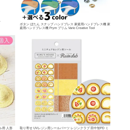
み
ボタン ぼたん スナップ ハンドプレス 家庭用ハンドプレス機 家
庭用ハンドプレス機 Prym プリム Vario Creative Tool
ル用 人形
取り寄せ UVレジン用シールパーツ レジンクラブ 田中智PD ミ