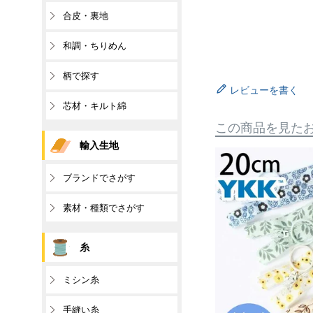
合皮・裏地
和調・ちりめん
柄で探す
レビューを書く
芯材・キルト綿
この商品を見た
輸入生地
ブランドでさがす
素材・種類でさがす
糸
ミシン糸
手縫い糸