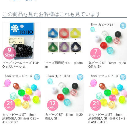
この商品を見たお客様はこれも見ています
ビーズ パールビーズ TOH
ビーズ用透明ゴム φ0.8m
丸ビーズ ST 6mm 約20
O 丸型パール 黒
m
0個入 SH
カットビーズ ST 8mm
丸ビーズ ST 8mm 約20
カットビーズ ST 8mm
約200個入 SH 色番号21～
0個入 SH
約200個入 SH 色番号1～2
ASH-ST8C
0 ASH-ST8C