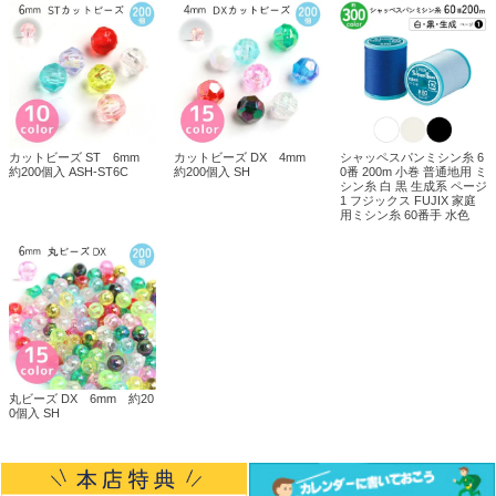
カットビーズ ST 6mm
カットビーズ DX 4mm
シャッペスパンミシン糸 6
約200個入 ASH-ST6C
約200個入 SH
0番 200m 小巻 普通地用 ミ
シン糸 白 黒 生成系 ページ
1 フジックス FUJIX 家庭
用ミシン糸 60番手 水色
丸ビーズ DX 6mm 約20
0個入 SH