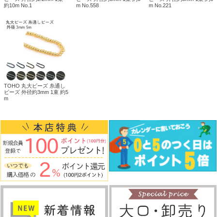
約10m No.1
m No.558
m No.221
TOHO 丸大ビーズ 糸通し
ビーズ 外径約3mm 1束 約5
m