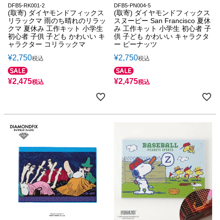
DFB5-RK001-2
DFB5-PN004-5
(取寄) ダイヤモンドフィックス
(取寄) ダイヤモンドフィックス
リラックマ 雨のち晴れのリラッ
スヌーピー San Francisco 夏休
クマ 夏休み 工作キット 小学生
み 工作キット 小学生 初心者 子
初心者 子供 子ども かわいい キ
供 子ども かわいい キャラクタ
ャラクター コリラックマ
ー ピーナッツ
¥
2,750
¥
2,750
税込
税込
¥
2,475
¥
2,475
税込
税込