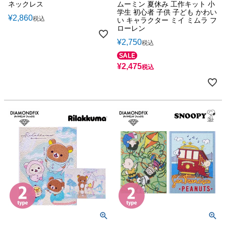
ネックレス
ムーミン 夏休み 工作キット 小
学生 初心者 子供 子ども かわい
¥
2,860
税込
い キャラクター ミイ ミムラ フ
ローレン
¥
2,750
税込
¥
2,475
税込