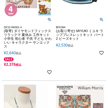
DF22-RK001-4
BFK394
(取寄) ダイヤモンドフィックス
(お取り寄せ) MIYUKI ミユキ ラ
リラックマ 夏休み 工作キット
ップブレスレットキット パート
小学生 初心者 子供 子ども かわ
2 ビーズキット
いい キャラクター サンエック
¥
2,530
税込
ス
¥
2,640
税込
¥
2,376
税込