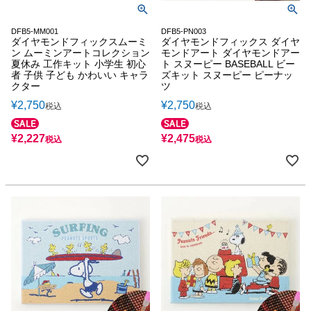
DFB5-MM001
DFB5-PN003
ダイヤモンドフィックスムーミ
ダイヤモンドフィックス ダイヤ
ン ムーミンアートコレクション
モンドアート ダイヤモンドアー
夏休み 工作キット 小学生 初心
ト スヌーピー BASEBALL ビー
者 子供 子ども かわいい キャラ
ズキット スヌーピー ピーナッ
クター
ツ
¥
2,750
¥
2,750
税込
税込
¥
2,227
¥
2,475
税込
税込