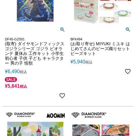
DF45-GZ001
BFK494
(取寄) ダイヤモンドフィックス
(お取り寄せ) MIYUKI ミユキ は
ゴジラシリーズ ゴジラ ビオラ
じめてさんのビーズ織りセット
ンテ 夏休み 工作キット 小学生
ビーズキット
初心者 子供 子ども キャラクタ
¥
5,940
税込
ー 男の子 怪獣
¥
6,490
税込
¥
5,841
税込