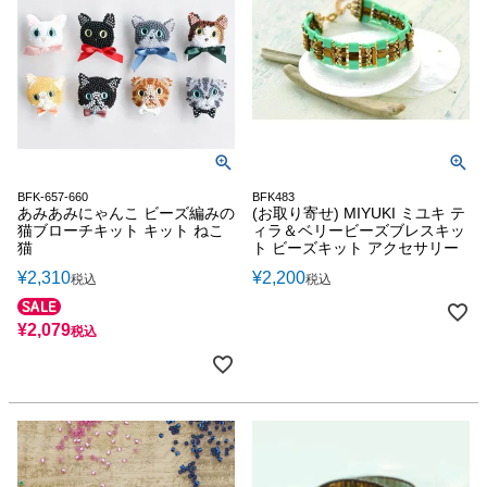
BFK-657-660
BFK483
あみあみにゃんこ ビーズ編みの
(お取り寄せ) MIYUKI ミユキ テ
猫ブローチキット キット ねこ
ィラ＆ベリービーズブレスキッ
猫
ト ビーズキット アクセサリー
¥
2,310
¥
2,200
税込
税込
¥
2,079
税込