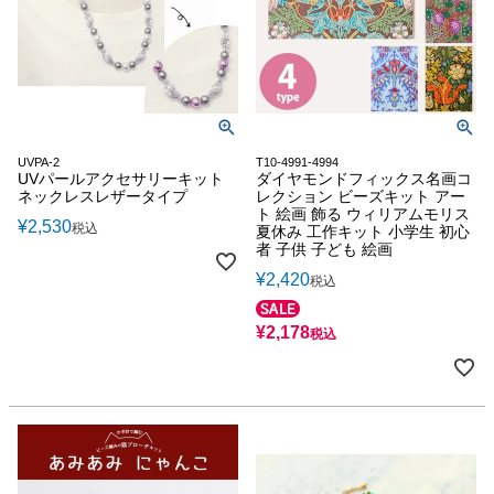
UVPA-2
T10-4991-4994
UVパールアクセサリーキット
ダイヤモンドフィックス名画コ
ネックレスレザータイプ
レクション ビーズキット アー
ト 絵画 飾る ウィリアムモリス
¥
2,530
税込
夏休み 工作キット 小学生 初心
者 子供 子ども 絵画
¥
2,420
税込
¥
2,178
税込