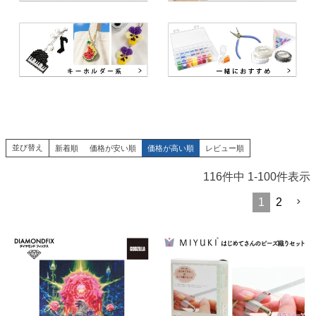
並び替え
新着順
価格が安い順
価格が高い順
レビュー順
116
件中
1
-
100
件表示
1
2