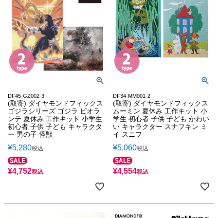
DF45-GZ002-3
DF34-MM001-2
(取寄) ダイヤモンドフィックス
(取寄) ダイヤモンドフィックス
ゴジラシリーズ ゴジラ ビオラ
ムーミン 夏休み 工作キット 小
ンテ 夏休み 工作キット 小学生
学生 初心者 子供 子ども かわい
初心者 子供 子ども キャラクタ
い キャラクター スナフキン ミ
ー 男の子 怪獣
イ スニフ
¥
5,280
¥
5,060
税込
税込
¥
4,752
¥
4,554
税込
税込