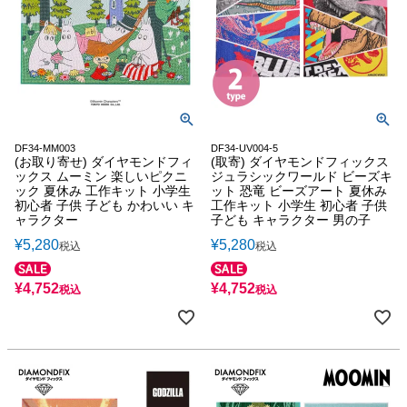
DF34-MM003
DF34-UV004-5
(お取り寄せ) ダイヤモンドフィ
(取寄) ダイヤモンドフィックス
ックス ムーミン 楽しいピクニ
ジュラシックワールド ビーズキ
ック 夏休み 工作キット 小学生
ット 恐竜 ビーズアート 夏休み
初心者 子供 子ども かわいい キ
工作キット 小学生 初心者 子供
ャラクター
子ども キャラクター 男の子
¥
5,280
¥
5,280
税込
税込
¥
4,752
¥
4,752
税込
税込