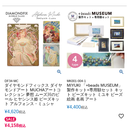
DF34-MC
MK001-004-1
ダイヤモンドフィックス ダイヤ
MIYUKI 「+beads MUSEUM」
モンドアート MUCHAアートコ
製作キット+専用額セット キッ
レクション 夢想 ムーズ川のビ
ト ビーズキット ミユキ ビーズ
ール ヒヤシンス姫 ビーズキッ
絵画 名画 アート
ト アルフォンス・ミュシャ
¥
4,400
税込
¥
4,620
税込
¥
4,158
税込