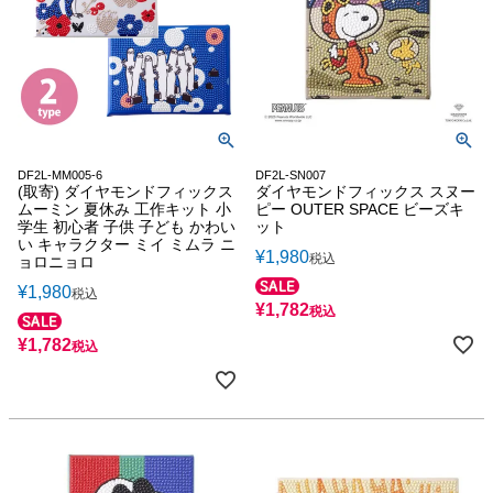
DF2L-MM005-6
DF2L-SN007
(取寄) ダイヤモンドフィックス
ダイヤモンドフィックス スヌー
ムーミン 夏休み 工作キット 小
ピー OUTER SPACE ビーズキ
学生 初心者 子供 子ども かわい
ット
い キャラクター ミイ ミムラ ニ
¥
1,980
税込
ョロニョロ
¥
1,980
税込
¥
1,782
税込
¥
1,782
税込