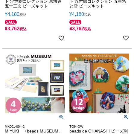
ト 浮世絵コレクション 東海道
ト 浮世絵コレクション 五重塔
五十三次 ビーズキット
と雪 ビーズキット
¥
4,180
¥
4,180
税込
税込
¥
3,762
¥
3,762
税込
税込
MK001-004-2
TOH-DW
MIYUKI 「+beads MUSEUM」
beads de OHANASHI ビーズ刺