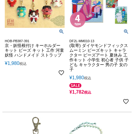
HOB-PB387-391
DF2L-MM010-13
京・妖怪根付け キーホルダー
(取寄) ダイヤモンドフィックス
キット ビーズ キット 工作 河童
ムーミン ビーズキット キャラ
妖怪 ハンドメイド ストラップ
クター ビーズアート 夏休み 工
作キット 小学生 初心者 子供 子
¥
1,980
税込
ども キャラクター 男の子 女の
子
¥
1,980
税込
¥
1,782
税込