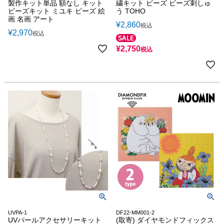
製作キット単品 額なし キット
繍キット ビーズ ビーズ刺しゅ
ビーズキット ミユキ ビーズ 絵
う TOHO
画 名画 アート
¥
2,860
税込
¥
2,970
税込
¥
2,750
税込
UVPA-1
DF22-MM001-2
UVパールアクセサリーキット
(取寄) ダイヤモンドフィックス