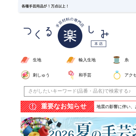
生地
輸入生地
糸
刺しゅう
和手芸
アク
重要なお知らせ
地震の影響に伴い、