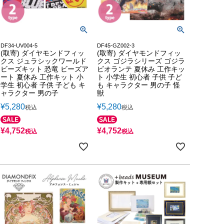
DF34-UV004-5
DF45-GZ002-3
(取寄) ダイヤモンドフィッ
(取寄) ダイヤモンドフィッ
クス ジュラシックワールド
クス ゴジラシリーズ ゴジラ
ビーズキット 恐竜 ビーズア
ビオランテ 夏休み 工作キッ
ート 夏休み 工作キット 小
ト 小学生 初心者 子供 子ど
学生 初心者 子供 子ども キ
も キャラクター 男の子 怪
ャラクター 男の子
獣
¥
5,280
¥
5,280
税込
税込
¥
4,752
¥
4,752
税込
税込