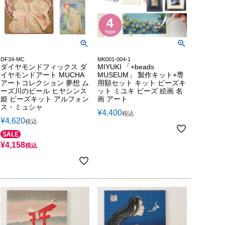
DF34-MC
MK001-004-1
ダイヤモンドフィックス ダ
MIYUKI 「+beads
イヤモンドアート MUCHA
MUSEUM」 製作キット+専
アートコレクション 夢想 ム
用額セット キット ビーズキ
ーズ川のビール ヒヤシンス
ット ミユキ ビーズ 絵画 名
姫 ビーズキット アルフォン
画 アート
ス・ミュシャ
¥
4,400
税込
¥
4,620
税込
¥
4,158
税込