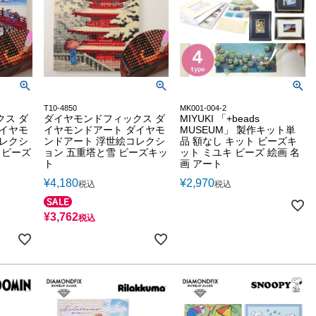
T10-4850
MK001-004-2
クス ダ
ダイヤモンドフィックス ダ
MIYUKI 「+beads
ダイヤモ
イヤモンドアート ダイヤモ
MUSEUM」 製作キット単
コレクシ
ンドアート 浮世絵コレクシ
品 額なし キット ビーズキ
 ビーズ
ョン 五重塔と雪 ビーズキッ
ット ミユキ ビーズ 絵画 名
ト
画 アート
¥
4,180
¥
2,970
税込
税込
¥
3,762
税込