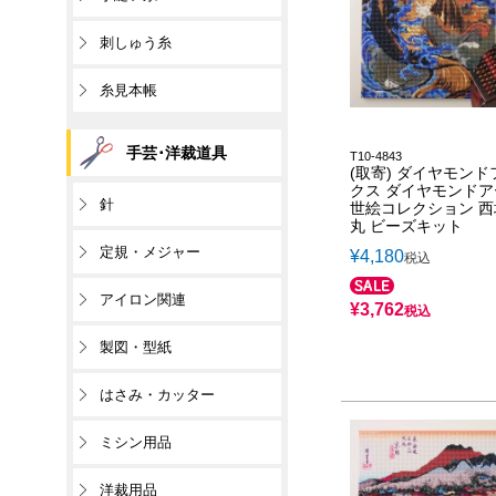
刺しゅう糸
糸見本帳
手芸･洋裁道具
T10-4843
(取寄) ダイヤモンド
クス ダイヤモンドア
針
世絵コレクション 
丸 ビーズキット
定規・メジャー
¥
4,180
税込
アイロン関連
¥
3,762
税込
製図・型紙
はさみ・カッター
ミシン用品
洋裁用品