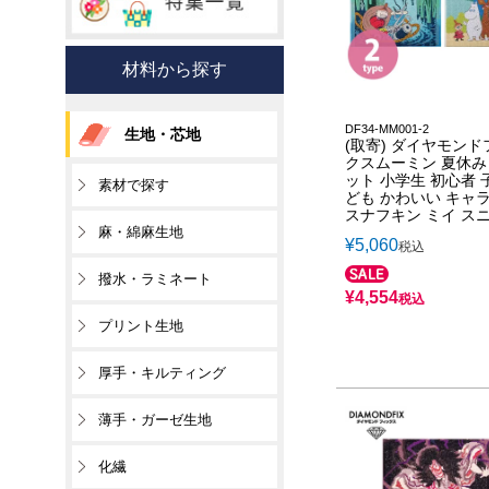
材料から探す
DF34-MM001-2
生地・芯地
(取寄) ダイヤモンド
クスムーミン 夏休み
ット 小学生 初心者 
素材で探す
ども かわいい キャ
スナフキン ミイ ス
麻・綿麻生地
¥
5,060
税込
撥水・ラミネート
¥
4,554
税込
プリント生地
厚手・キルティング
薄手・ガーゼ生地
化繊