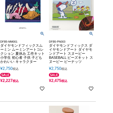
DFB5-MM001
DFB5-PN003
ダイヤモンドフィックスム
ダイヤモンドフィックス ダ
ーミン ムーミンアートコレ
イヤモンドアート ダイヤモ
クション 夏休み 工作キット
ンドアート スヌーピー
小学生 初心者 子供 子ども
BASEBALL ビーズキット ス
かわいい キャラクター
ヌーピー ピーナッツ
¥
2,750
¥
2,750
税込
税込
¥
2,227
¥
2,475
税込
税込