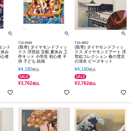
T10-5569
T10-4852
モンド
(取寄) ダイヤモンドフィッ
(取寄) ダイヤモンドフィッ
夏休み
クス 浮世絵 宝船 夏休み 工
クス ダイヤモンドアート 浮
初心者
作キット 小学生 初心者 子
世絵コレクション 春の雪京
供 子ども 絵画
の清水 ビーズキット
¥
4,180
¥
4,180
税込
税込
¥
3,762
¥
3,762
税込
税込