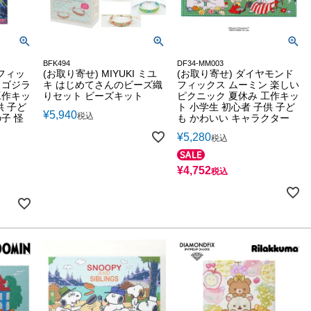
BFK494
DF34-MM003
フィッ
(お取り寄せ) MIYUKI ミユ
(お取り寄せ) ダイヤモンド
 ゴジラ
キ はじめてさんのビーズ織
フィックス ムーミン 楽しい
工作キッ
りセット ビーズキット
ピクニック 夏休み 工作キッ
供 子ど
ト 小学生 初心者 子供 子ど
¥
5,940
税込
子 怪
も かわいい キャラクター
¥
5,280
税込
¥
4,752
税込