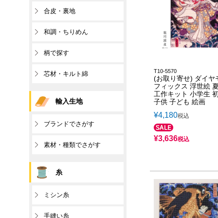
合皮・裏地
和調・ちりめん
柄で探す
T10-5570
芯材・キルト綿
(お取り寄せ) ダイヤ
フィックス 浮世絵 
工作キット 小学生 
輸入生地
子供 子ども 絵画
¥
4,180
税込
ブランドでさがす
¥
3,636
税込
素材・種類でさがす
糸
ミシン糸
手縫い糸