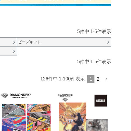
5
件中
1
-
5
件表示
ビーズキット
5
件中
1
-
5
件表示
126
件中
1
-
100
件表示
1
2