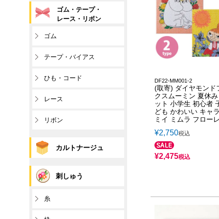
ゴム・テープ・
レース・リボン
ゴム
テープ・バイアス
ひも・コード
DF22-MM001-2
(取寄) ダイヤモンド
クスムーミン 夏休み
レース
ット 小学生 初心者 
ども かわいい キャ
ミイ ミムラ フロー
リボン
¥
2,750
税込
カルトナージュ
¥
2,475
税込
刺しゅう
糸