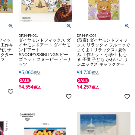
DF34-PN001
DF34-RK004
フィッ
ダイヤモンドフィックス ダ
(取寄) ダイヤモンドフィッ
 工作キ
イヤモンドアート ダイヤモ
クス リラックマ フルーツで
子供 子
ンドアート
まくまくリラックス♪ 夏休
ラクター
SNOOPY&SIBLINGS ビー
み 工作キット 小学生 初心
ニフ
ズキット スヌーピー ピーナ
者 子供 子ども かわいい サ
ッツ
ンエックス キャラクター
¥
5,060
¥
4,730
税込
税込
¥
4,554
¥
4,257
税込
税込