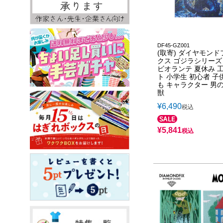
DF45-GZ001
(取寄) ダイヤモンド
クス ゴジラシリーズ
ビオランテ 夏休み 
ト 小学生 初心者 子
も キャラクター 男の
獣
¥
6,490
税込
¥
5,841
税込