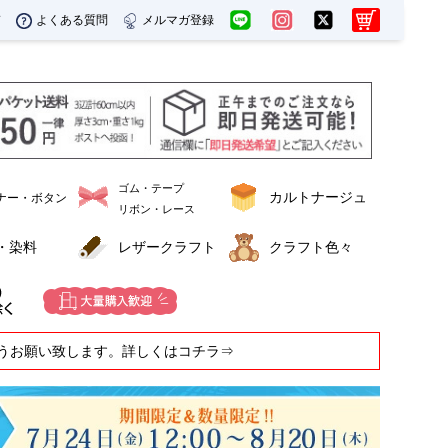
ド
よくある質問
メルマガ登録
ゴム・テープ
カルトナージュ
ナー・ボタン
リボン・レース
・染料
レザークラフト
クラフト色々
うお願い致します。詳しくはコチラ⇒