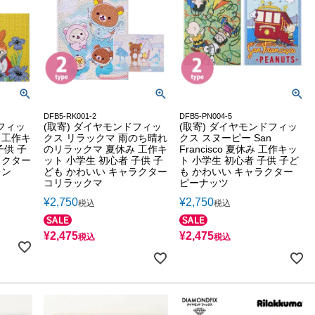
DFB5-RK001-2
DFB5-PN004-5
フィッ
(取寄) ダイヤモンドフィッ
(取寄) ダイヤモンドフィッ
 工作キ
クス リラックマ 雨のち晴れ
クス スヌーピー San
子供 子
のリラックマ 夏休み 工作キ
Francisco 夏休み 工作キッ
ラクター
ット 小学生 初心者 子供 子
ト 小学生 初心者 子供 子ど
レン
ども かわいい キャラクター
も かわいい キャラクター
コリラックマ
ピーナッツ
¥
2,750
¥
2,750
税込
税込
¥
2,475
¥
2,475
税込
税込