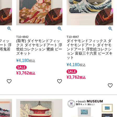
T10-4842
T10-4847
フィッ
(取寄) ダイヤモンドフィッ
ダイヤモンドフィックス ダ
ート 浮
クス ダイヤモンドアート 浮
イヤモンドアート ダイヤモ
西塔鬼若
世絵コレクション 鷺娘 ビー
ンドアート 浮世絵コレクシ
ズキット
ョン 富嶽三十六景 ビーズキ
ット
¥
4,180
税込
¥
4,180
税込
¥
3,762
税込
¥
3,762
税込