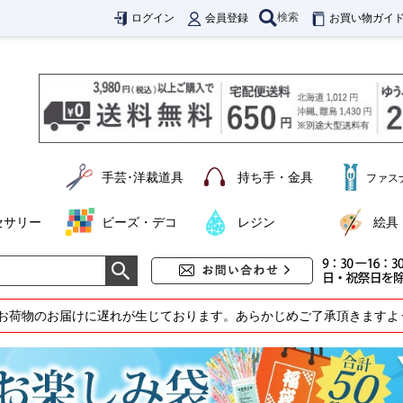
検索
ログイン
会員登録
お買い物ガイ
手芸･洋裁道具
持ち手・金具
ファス
セサリー
ビーズ・デコ
レジン
絵具
お荷物のお届けに遅れが生じております。あらかじめご了承頂きますよ