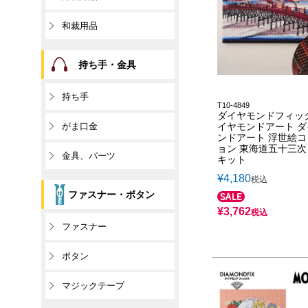
和裁用品
持ち手・金具
持ち手
T10-4849
ダイヤモンドフィッ
がま口金
イヤモンドアート 
ンドアート 浮世絵
ョン 東海道五十三次
金具、パーツ
キット
¥
4,180
税込
ファスナー・ボタン
¥
3,762
税込
ファスナー
ボタン
マジックテープ