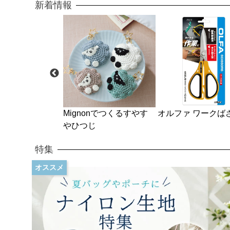
新着情報
onでつくるすやす
オルファ ワークばさみ
パターンチェック柄
じ
ントファスナー
特集
オススメ