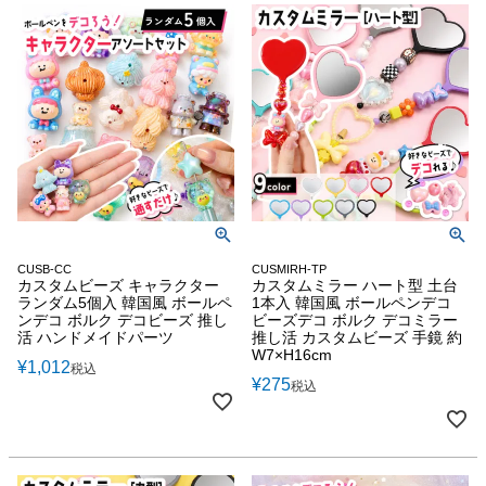
CUSB-CC
CUSMIRH-TP
カスタムビーズ キャラクター
カスタムミラー ハート型 土台
ランダム5個入 韓国風 ボールペ
1本入 韓国風 ボールペンデコ
ンデコ ボルク デコビーズ 推し
ビーズデコ ボルク デコミラー
活 ハンドメイドパーツ
推し活 カスタムビーズ 手鏡 約
W7×H16cm
¥
1,012
税込
¥
275
税込