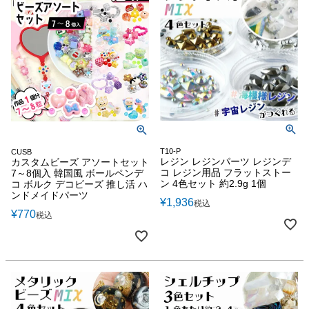
T10-P
CUSB
レジン レジンパーツ レジンデ
カスタムビーズ アソートセット
コ レジン用品 フラットストー
7～8個入 韓国風 ボールペンデ
ン 4色セット 約2.9g 1個
コ ボルク デコビーズ 推し活 ハ
ンドメイドパーツ
¥
1,936
税込
¥
770
税込