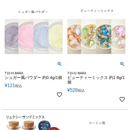
T10-H-BARA
T10-G-BARA
シュガー風パウダー 約0.4g/1個
ビューティーミックス 約1.8g/1
個
¥
121
税込
¥
528
税込