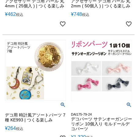
アクセサリー デコ用 パール 丸
アクセサリー デコ用 パール 丸
4mm ( 25個入 ) | つくる楽しみ
2mm ( 50個入 ) | つくる楽しみ
¥
462
¥
748
税込
税込
デコ用 時計風アソートパーツ 7
DAI175-79-24
デコパーツ サテンオーガンジー
種 KE993 | つくる楽しみ
リボン 10個入り モルドールデ
¥
264
コパーツ
税込