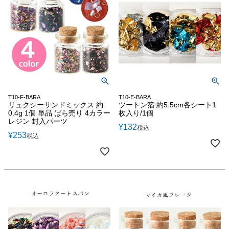
T10-F-BARA
T10-E-BARA
リュクシーサンドミックス 約
ツートン箔 約5.5cm各シート1
0.4g 1個 単品 ばら売り 4カラー
枚入り/1個
レジン 封入パーツ
¥
132
税込
¥
253
税込