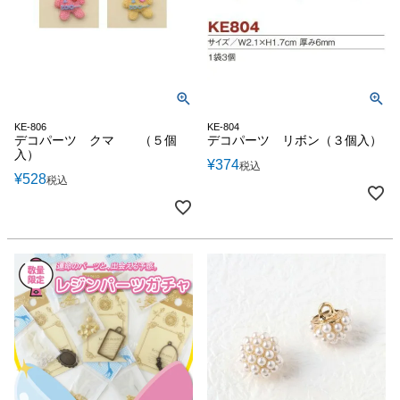
KE-806
KE-804
デコパーツ クマ （５個
デコパーツ リボン（３個入）
入）
¥
374
税込
¥
528
税込