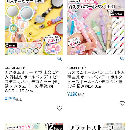
CUSMIRM-TP
CUSPEN-TP
カスタムミラー 丸型 土台 1本
カスタムボールペン 土台 1本入
入 韓国風 ボールペンデコ ビー
韓国風 ボールペンデコ ボルク
ズデコ ボルク デコミラー 推し
ビーズボールペン デコペン 推
活 カスタムビーズ 手鏡 約
し活 長さ約14.8cm
W5.5×H15.5cm
¥
198
税込
¥
253
税込