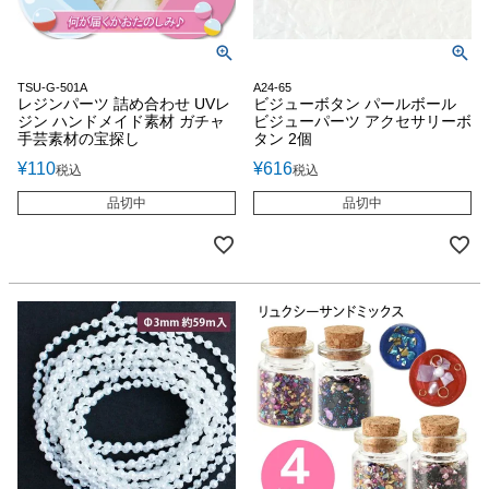
TSU-G-501A
A24-65
レジンパーツ 詰め合わせ UVレ
ビジューボタン パールボール
ジン ハンドメイド素材 ガチャ
ビジューパーツ アクセサリーボ
手芸素材の宝探し
タン 2個
¥
110
¥
616
税込
税込
品切中
品切中