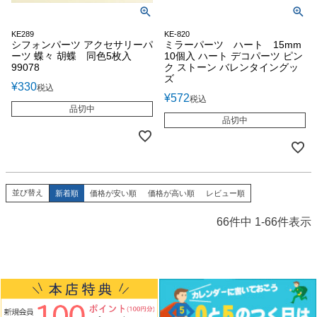
KE289
KE-820
シフォンパーツ アクセサリーパ
ミラーパーツ ハート 15mm
ーツ 蝶々 胡蝶 同色5枚入
10個入 ハート デコパーツ ピン
99078
ク ストーン バレンタイングッ
ズ
¥
330
税込
¥
572
税込
品切中
品切中
並び替え
新着順
価格が安い順
価格が高い順
レビュー順
66
件中
1
-
66
件表示