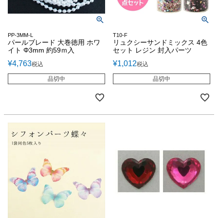
PP-3MM-L
T10-F
パールブレード 大巻徳用 ホワ
リュクシーサンドミックス 4色
イト Φ3mm 約59ｍ入
セット レジン 封入パーツ
¥
4,763
¥
1,012
税込
税込
品切中
品切中