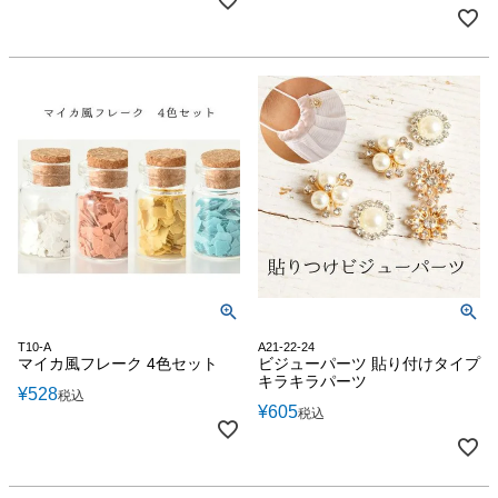
T10-A
A21-22-24
マイカ風フレーク 4色セット
ビジューパーツ 貼り付けタイプ
キラキラパーツ
¥
528
税込
¥
605
税込