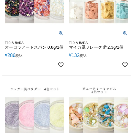
T10-B-BARA
T10-A-BARA
オーロラアートスパン 0.8g/1個
マイカ風フレーク 約2.3g/1個
¥
286
¥
132
税込
税込