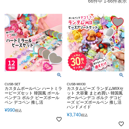
66
件中
1
-
66
件表示
CUSB-SET
CUSB-MIX30
カスタムボールペン ハートミラ
カスタムビーズ ランダムMIXセ
ービーズセット 韓国風 ボール
ット 大容量 まとめ買い 韓国風
ペンデコ ボルク ビーズボール
ボールペンデコ ボルク デコビ
ペン デコペン 推し活
ーズ ビーズボールペン 推し活
ハンドメイド
¥
990
税込
¥
3,740
税込