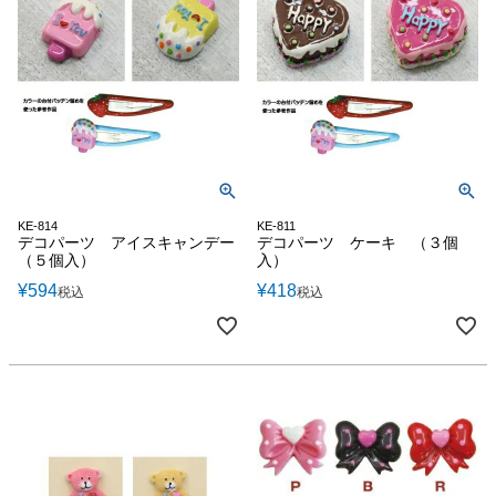
KE-814
KE-811
デコパーツ アイスキャンデー
デコパーツ ケーキ （３個
（５個入）
入）
¥
594
¥
418
税込
税込