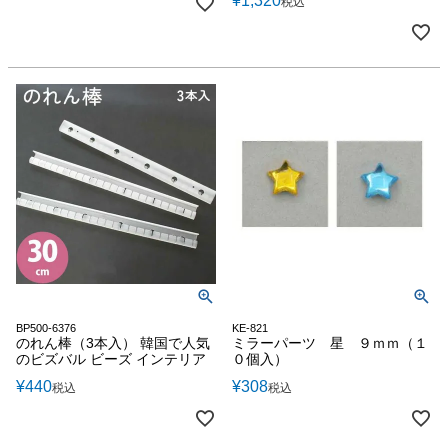
¥
1,320
税込
BP500-6376
KE-821
のれん棒（3本入） 韓国で人気
ミラーパーツ 星 ９ｍｍ（１
のビズバル ビーズ インテリア
０個入）
¥
440
¥
308
税込
税込