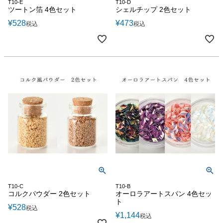
T10-E
T10-D
ツートン箔 4色セット
シェルチップ 2色セット
¥
528
¥
473
税込
税込
T10-C
T10-B
コルクパウダー 2色セット
オーロラアートスパン 4色セッ
ト
¥
528
税込
¥
1,144
税込