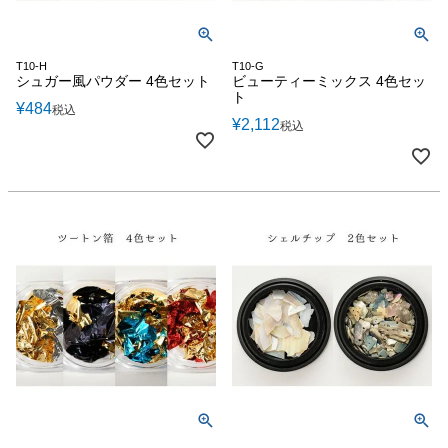
T10-H
T10-G
シュガー風パウダー 4色セット
ビューティーミックス 4色セッ
ト
¥
484
税込
¥
2,112
税込