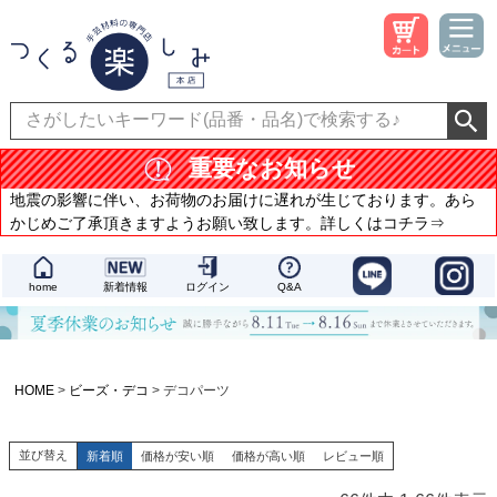
重要なお知らせ
地震の影響に伴い、お荷物のお届けに遅れが生じております。あら
かじめご了承頂きますようお願い致します。詳しくはコチラ⇒
home
新着情報
ログイン
Q&A
HOME
ビーズ・デコ
デコパーツ
並び替え
新着順
価格が安い順
価格が高い順
レビュー順