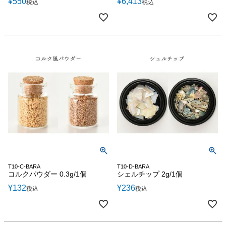
¥
550
¥
6,413
税込
税込
T10-C-BARA
T10-D-BARA
コルクパウダー 0.3g/1個
シェルチップ 2g/1個
¥
132
¥
236
税込
税込