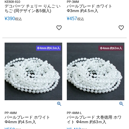
KE808-810
PP-3MM
デコパーツ チェリー りんご い
パールブレード ホワイト
ちご (同デザイン各5個入)
Φ3mm 約4.5ｍ入
¥
390
¥
457
税込
税込
PP-4MM
PP-4MM-L
パールブレード ホワイト
パールブレード 大巻徳用 ホワ
Φ4mm 約4.5ｍ入
イト Φ4mm 約63ｍ入