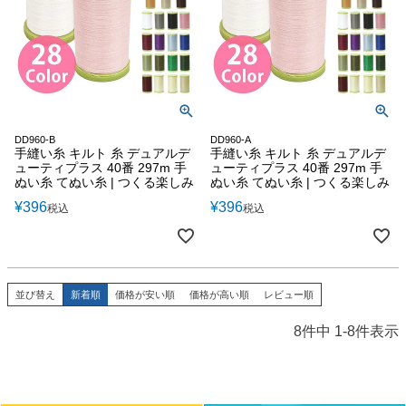
DD960-B
DD960-A
手縫い糸 キルト 糸 デュアルデ
手縫い糸 キルト 糸 デュアルデ
ューティプラス 40番 297m 手
ューティプラス 40番 297m 手
ぬい糸 てぬい糸 | つくる楽しみ
ぬい糸 てぬい糸 | つくる楽しみ
¥
396
¥
396
税込
税込
並び替え
新着順
価格が安い順
価格が高い順
レビュー順
8
件中
1
-
8
件表示