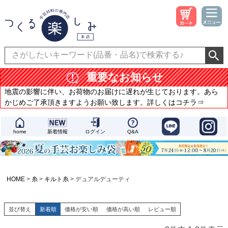
重要なお知らせ
地震の影響に伴い、お荷物のお届けに遅れが生じております。あら
かじめご了承頂きますようお願い致します。詳しくはコチラ⇒
home
新着情報
ログイン
Q&A
HOME
糸
キルト糸
デュアルデューティ
並び替え
新着順
価格が安い順
価格が高い順
レビュー順