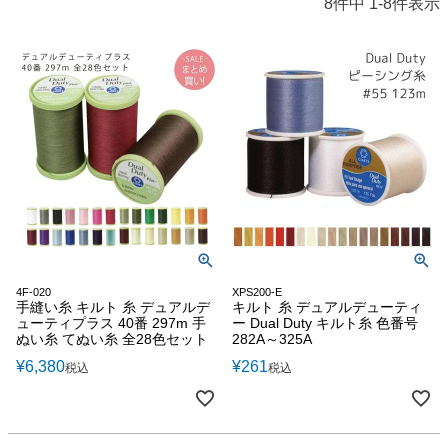
8
件中
1
-
8
件表示
4F-020
XPS200-E
手縫い糸 キルト 糸 デュアルデ
キルト 糸 デュアルデューティ
ューティプラス 40番 297m 手
ー Dual Duty キルト糸 色番号
ぬい糸 てぬい糸 全28色セット
282A～325A
¥
6,380
¥
261
税込
税込