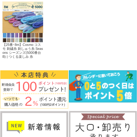
【25番･8m】Cosmo コス
モ 刺繍糸 刺しゅう糸 Seas
ons シーズンズ(5000番台
B) | つくる楽しみ 糸