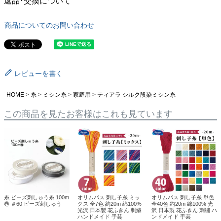
返品･交換について
商品についてのお問い合わせ
レビューを書く
HOME
糸
ミシン糸
家庭用
ティアラ シルク段染ミシン糸
この商品を見たお客様はこれも見ています
糸 ビーズ刺しゅう糸 100m
オリムパス 刺し子糸 ミッ
オリムパス 刺し子糸 単色
巻 ＃60 ビーズ刺しゅう
クス 全7色 約20m 綿100%
全40色 約20m 綿100% 光
光沢 日本製 花ふきん 刺繍
沢 日本製 花ふきん 刺繍 ハ
ハンドメイド 手芸
ンドメイド 手芸