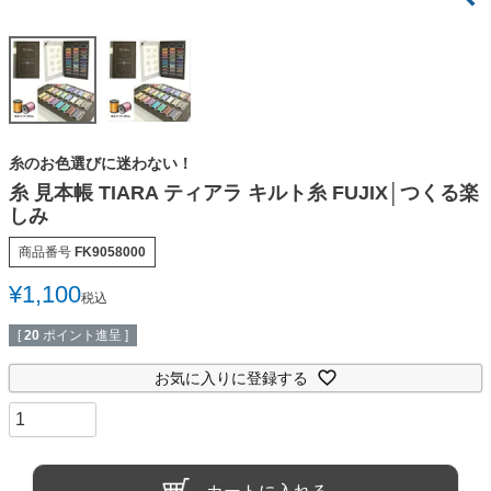
糸のお色選びに迷わない！
糸 見本帳 TIARA ティアラ キルト糸 FUJIX│つくる楽
しみ
商品番号
FK9058000
¥
1,100
税込
[
20
ポイント進呈 ]
お気に入りに登録する