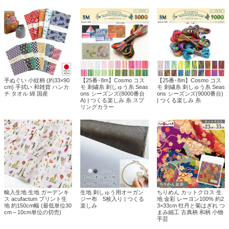
手ぬぐい 小紋柄 (約33×90
【25番･8m】Cosmo コス
【25番･8m】Cosmo コス
cm) 手拭い 和雑貨 ハンカ
モ 刺繍糸 刺しゅう糸 Seas
モ 刺繍糸 刺しゅう糸 Seas
チ タオル 綿 国産
ons シーズンズ(8000番台
ons シーズンズ(9000番台)
A) | つくる楽しみ 糸 スプ
| つくる楽しみ 糸
リングカラー
輸入生地 生地 ガーデンキ
生地 刺しゅう用オーガン
ちりめん カットクロス 生
ス acufactum プリント生
ジー布 5枚入り | つくる
地 金彩 レーヨン100% 約2
地 約150cm幅 (最低単位30
楽しみ
3×33cm 牡丹と菊はぎれ つ
cm～10cm単位の切売)
まみ細工 古典柄 和柄 小物
手芸